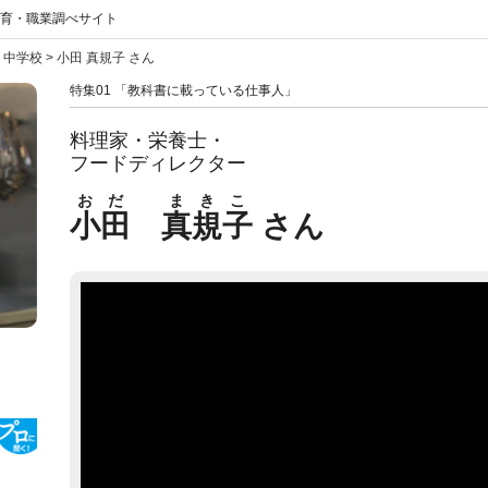
教育・職業調べサイト
>
中学校
>
小田 真規子 さん
特集01 「教科書に載っている仕事人」
料理家・栄養士・
フードディレクター
おだ
まきこ
小田
真規子
さん