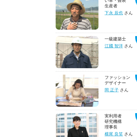
い草・畳表
生産者
下永 辰也
さん
一級建築士
江國 智洋
さん
ファッション
デザイナー
岡 正子
さん
実利用者
研究機構
理事長
横尾 良笑
さん