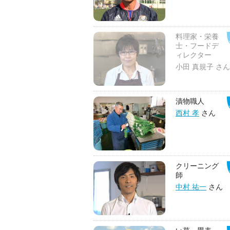
料理家・栄養
士・フードデ
ィレクター
小田 真規子 さん
漬物職人
西村 孝
さん
クリーニング
師
中村 祐一
さん