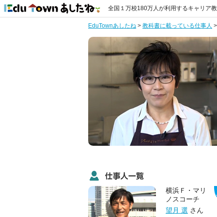
全国１万校180万人が利用するキャリア
EduTownあしたね
>
教科書に載っている仕事人
横浜Ｆ・マリ
ノスコーチ
望月 選
さん