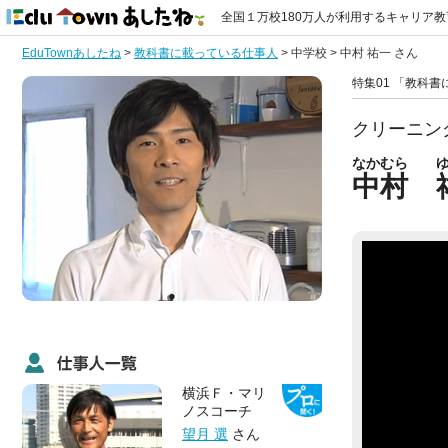
全国１万校180万人が利用するキャリア
EduTownあしたね
>
教科書に載っている仕事人
>
中学校
>
中村 祐一 さん
特集01 「教科
クリーニン
なかむら
中村
横浜Ｆ・マリ
ノスコーチ
望月 選
さん