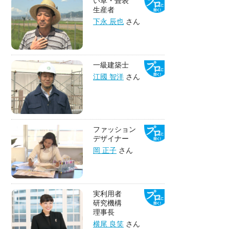
い草・畳表
生産者
下永 辰也
さん
一級建築士
江國 智洋
さん
ファッション
デザイナー
岡 正子
さん
実利用者
研究機構
理事長
横尾 良笑
さん