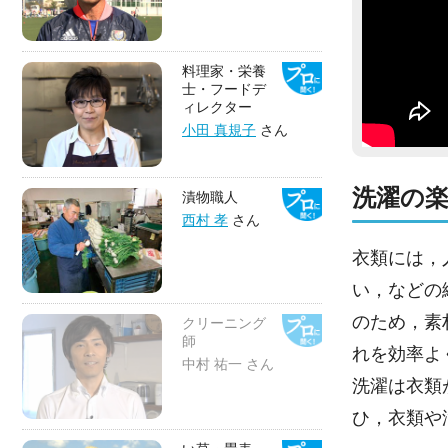
料理家・栄養
士・フードデ
ィレクター
小田 真規子
さん
洗濯の
漬物職人
西村 孝
さん
衣類には，
い，などの
のため，素
クリーニング
師
れを効率よ
中村 祐一 さん
洗濯は衣類
ひ，衣類や