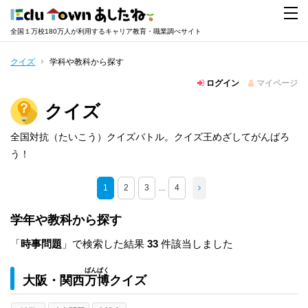
全国１万校180万人が利用するキャリア教育・職業調べサイト
クイズ
学科や教科から探す
ログイン
マイページ
クイズ
全国対抗（たいこう）クイズバトル。クイズ王めざしてがんばろ
う！
1
2
3
...
4
学年や教科から探す
「
時事問題
」で検索した結果
33
件該当しました
ばん
ぱく
大阪・関西
万
博
クイズ