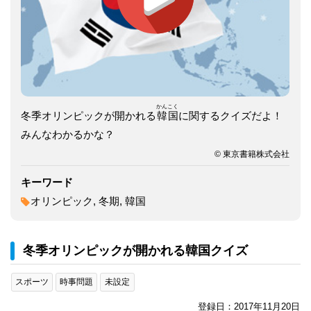
かん
こく
冬季オリンピックが開かれる
韓
国
に関するクイズだよ！
みんなわかるかな？
© 東京書籍株式会社
キーワード
オリンピック, 冬期, 韓国
冬季オリンピックが開かれる韓国クイズ
スポーツ
時事問題
未設定
登録日：2017年11月20日