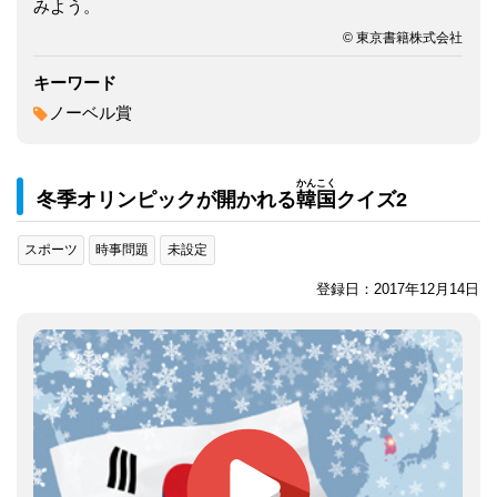
みよう。
© 東京書籍株式会社
キーワード
ノーベル賞
かん
こく
冬季オリンピックが開かれる
韓
国
クイズ2
スポーツ
時事問題
未設定
登録日：2017年12月14日