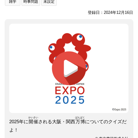
雑学
時事問題
未設定
登録日：2024年12月16日
かい
さい
ばん
ぱく
2025年に
開
催
される大阪・関西
万
博
についてのクイズだ
よ！