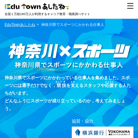
全国１万校180万人が利用するキャリア教育・職業調べサイト
EduTownあしたね
神奈川県でスポーツにかかわる仕事人
神奈川県でスポーツにかかわっている仕事人を集めました。スポ
きょう
ぎ
ささ
おう
えん
ーツには選手だけでなく，
競
技
を
支
えるスタッフや
応
援
する人た
ちがいます。
どんなふうにスポーツが成り立っているのか，考えてみましょ
う。
協賛・協力