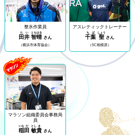
整氷作業員
アスレティックトレーナー
た
い
とも
はる
ち
ば
しょう
田
井
智
晴
千
葉
聖
さん
さん
（横浜市体育協会）
（SC相模原）
マラソン組織委員会事務局
員
いな
だ
とし
き
稲
田
敏
貴
さん