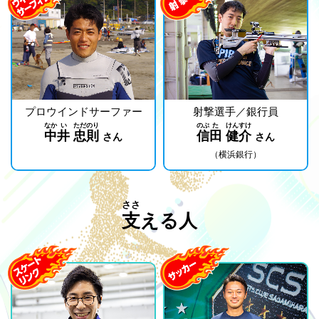
プロウインドサーファー
射撃選手／銀行員
なか
い
ただ
のり
のぶ
た
けん
すけ
中
井
忠
則
信
田
健
介
さん
さん
（横浜銀行）
ささ
支
える人