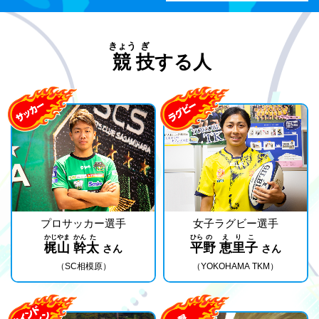
きょう
ぎ
競
技
する人
プロサッカー選手
女子ラグビー選手
かじ
やま
かん
た
ひら
の
え
り
こ
梶
山
幹
太
平
野
恵
里
子
さん
さん
（SC相模原）
（YOKOHAMA TKM）