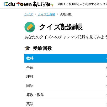
全国１万校180万人が利用するキャリ
クイズ
クイズ記録帳
受験回数
クイズ記録帳
あなたのクイズへのチャレンジ記録を見てみよ
受験回数
教科
全体
理科
国語
算数・数学
英語