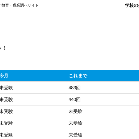
学校の
ア教育・職業調べサイト
う！
今月
これまで
未受験
483回
未受験
440回
未受験
未受験
未受験
未受験
未受験
未受験