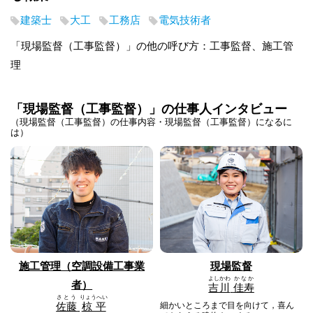
建築士
大工
工務店
電気技術者
「現場監督（工事監督）」の他の呼び方：工事監督、施工管
理
「現場監督（工事監督）」の仕事人インタビュー
（現場監督（工事監督）の仕事内容・現場監督（工事監督）になるに
は）
施工管理（空調設備工事業
現場監督
よしかわ
かなか
者）
吉川
佳寿
さとう
りょうへい
佐藤
椋平
細かいところまで目を向けて，喜ん