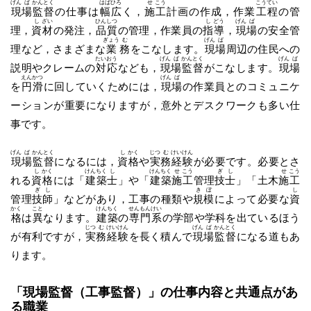
げん
ば
かん
とく
はば
ひろ
せ
こう
こう
てい
現
場
監
督
の仕事は
幅
広
く，
施
工
計画の作成，作業
工
程
の管
し
ざい
ひん
しつ
し
どう
げん
ば
理，
資
材
の発注，
品
質
の管理，作業員の
指
導
，
現
場
の安全管
ぎょう
む
げん
ば
理など，さまざまな
業
務
をこなします。
現
場
周辺の住民への
たい
おう
げん
ば
かん
とく
げん
ば
説明やクレームの
対
応
なども，
現
場
監
督
がこなします。
現
場
えん
かつ
げん
ば
を
円
滑
に回していくためには，
現
場
の作業員とのコミュニケ
ーションが重要になりますが，意外とデスクワークも多い仕
事です。
げん
ば
かん
とく
し
かく
じつ
む
けい
けん
現
場
監
督
になるには，
資
格
や
実
務
経
験
が必要です。必要とさ
し
かく
けん
ちく
し
けん
ちく
せ
こう
ぎ
し
せ
こう
れる
資
格
には「
建
築
士
」や「
建
築
施
工
管理
技
士
」「土木
施
工
ぎ
し
き
ぼ
し
管理
技
師
」などがあり，工事の種類や
規
模
によって必要な
資
かく
こと
けん
ちく
せん
もん
けい
格
は
異
なります。
建
築
の
専
門
系
の学部や学科を出ているほう
じつ
む
けい
けん
げん
ば
かん
とく
が有利ですが，
実
務
経
験
を長く積んで
現
場
監
督
になる道もあ
ります。
「現場監督（工事監督）」の仕事内容と共通点があ
る職業