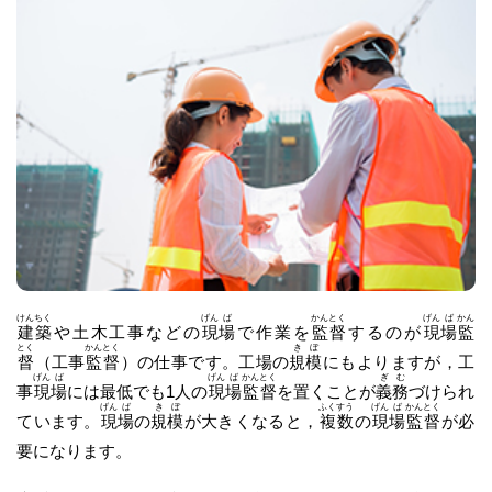
けん
ちく
げん
ば
かん
とく
げん
ば
かん
建
築
や土木工事などの
現
場
で作業を
監
督
するのが
現
場
監
とく
かん
とく
き
ぼ
督
（工事
監
督
）の仕事です。工場の
規
模
にもよりますが，工
げん
ば
げん
ば
かん
とく
ぎ
む
事
現
場
には最低でも1人の
現
場
監
督
を置くことが
義
務
づけられ
げん
ば
き
ぼ
ふく
すう
げん
ば
かん
とく
ています。
現
場
の
規
模
が大きくなると，
複
数
の
現
場
監
督
が必
要になります。