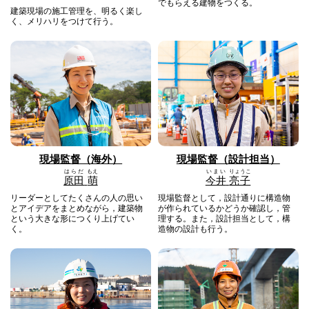
でもらえる建物をつくる。
建築現場の施工管理を、明るく楽し
く、メリハリをつけて行う。
現場監督（海外）
現場監督（設計担当）
はらだ
もえ
いまい
りょうこ
原田
萌
今井
亮子
リーダーとしてたくさんの人の思い
現場監督として，設計通りに構造物
とアイデアをまとめながら，建築物
が作られているかどうか確認し，管
という大きな形につくり上げてい
理する。また，設計担当として，構
く。
造物の設計も行う。