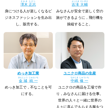
さわき
ただし
よしたき
だいすけ
澤木
正志
吉滝
大輔
身につける人が楽しくなるビ
みなさんが安全で楽しく空の
ジネスファッションを生み出
旅ができるように，飛行機を
し、販売する。
操縦すること。
めっき加工業
ユニクロ商品の生産
きんじょう
じゅんいち
なかじま
しゅういち
金城
純一
中嶋
修一
めっき加工で，不なことを可
ユニクロの商品を工場で作
にする。
り，みなさんに届ける仕事。
世界の人々と一緒に世界の
人々に喜んでもらえる服をつ