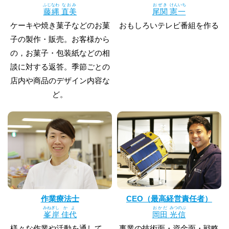
ふじなわ
なおみ
おぜき
けんいち
藤縄
直美
尾関
憲一
ケーキや焼き菓子などのお菓
おもしろいテレビ番組を作る
子の製作・販売。お客様から
の，お菓子・包装紙などの相
談に対する返答。季節ごとの
店内や商品のデザイン内容な
ど。
作業療法士
CEO（最高経営責任者）
みねぎし
かよ
おかだ
みつのぶ
峯岸
佳代
岡田
光信
様々な作業や活動を通して，
事業の技術面・資金面・戦略