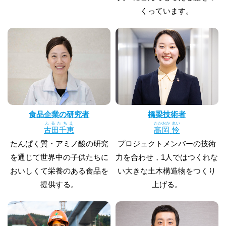
くっています。
食品企業の研究者
橋梁技術者
ふるたちえ
たかおか
れい
古田千恵
髙岡
怜
たんぱく質・アミノ酸の研究
プロジェクトメンバーの技術
を通じて世界中の子供たちに
力を合わせ，1人ではつくれな
おいしくて栄養のある食品を
い大きな土木構造物をつくり
提供する。
上げる。