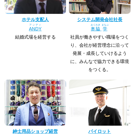
ホテル支配人
システム開発会社社長
アンディ
おくわき
まなぶ
ANDY
奥脇
学
結婚式場を経営する
社員が働きやすい職場をつく
り、会社が経営理念に沿って
発展・成長していけるよう
に、みんなで協力できる環境
をつくる。
紳士用品ショップ経営
パイロット