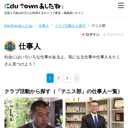
全国１万校180万人が利用するキャリア教育・職業調べサイト
EduTownあしたね
仕事人
クラブ活動から探す
テニス部
ログイン
マイページ
仕事人
社会にはいろいろな仕事があるよ。気になる仕事や仕事人をたく
さん見つけよう！
1
2
3
クラブ活動から探す（「テニス部」の仕事人一覧）