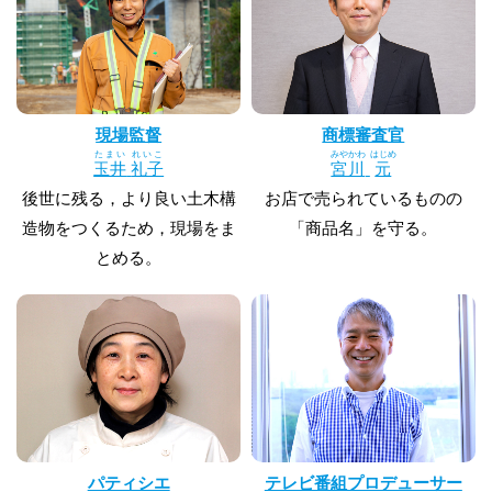
現場監督
商標審査官
たまい
れいこ
みやかわ
はじめ
玉井
礼子
宮川
元
後世に残る，より良い土木構
お店で売られているものの
造物をつくるため，現場をま
「商品名」を守る。
とめる。
パティシエ
テレビ番組プロデューサー