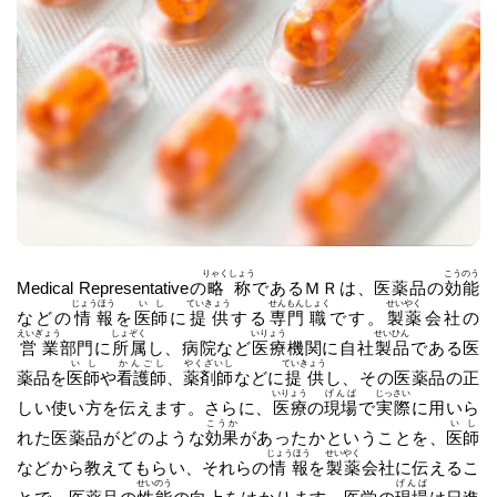
りゃくしょう
こうのう
Medical Representativeの
略称
であるＭＲは、医薬品の
効能
じょうほう
いし
ていきょう
せんもん
しょく
せいやく
などの
情報
を
医師
に
提供
する
専門
職
です。
製薬
会社の
えいぎょう
しょぞく
いりょう
せいひん
営業
部門に
所属
し、病院など
医療
機関に自社
製品
である医
いし
かんごし
やくざいし
ていきょう
薬品を
医師
や
看護師
、
薬剤師
などに
提供
し、その医薬品の正
いりょう
げんば
じっさい
しい使い方を伝えます。さらに、
医療
の
現場
で
実際
に用いら
こうか
いし
れた医薬品がどのような
効果
があったかということを、
医師
じょうほう
せいやく
などから教えてもらい、それらの
情報
を
製薬
会社に伝えるこ
せいのう
げんば