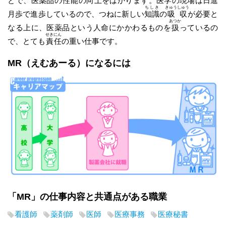
とで、医薬品の
性能
の向上をはかります。医学の
現場
は日進
ちしき
きゅうしゅう
月歩で進歩しているので、つねに新しい
知識
の
吸収
が必要と
あつか
なる上に、医薬品という人命にかかわるものを
扱
っているの
せきにん
で、とても
責任
の重い仕事です。
MR
（えむあーる）
になるには
「MR」の仕事内容と共通点がある職業
看護師
薬剤師
医師
医療事務
医療秘書