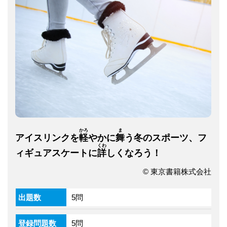
かろ
ま
アイスリンクを
軽
やかに
舞
う冬のスポーツ、フ
くわ
ィギュアスケートに
詳
しくなろう！
© 東京書籍株式会社
出題数
5問
登録問題数
5問