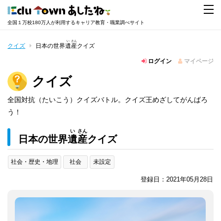
全国１万校180万人が利用するキャリア教育・職業調べサイト
い
さん
クイズ
日本の世界
遺
産
クイズ
ログイン
マイページ
クイズ
全国対抗（たいこう）クイズバトル。クイズ王めざしてがんばろ
う！
い
さん
日本の世界
遺
産
クイズ
社会・歴史・地理
社会
未設定
登録日：2021年05月28日