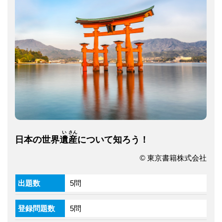
い
さん
日本の世界
遺
産
について知ろう！
© 東京書籍株式会社
出題数
5問
登録問題数
5問