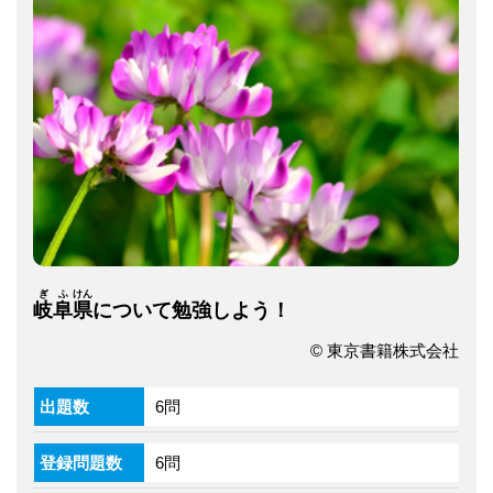
ぎ
ふ
けん
岐
阜
県
について勉強しよう！
© 東京書籍株式会社
出題数
6問
登録問題数
6問