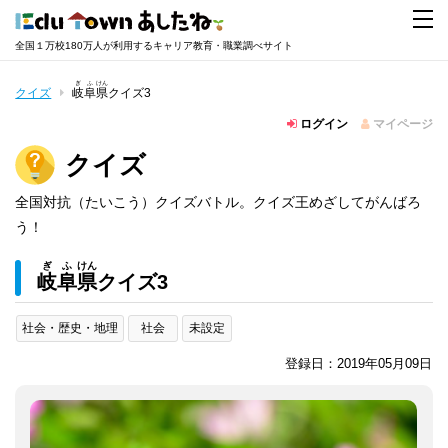
全国１万校180万人が利用するキャリア教育・職業調べサイト
ぎ
ふ
けん
クイズ
岐
阜
県
クイズ3
ログイン
マイページ
クイズ
全国対抗（たいこう）クイズバトル。クイズ王めざしてがんばろ
う！
ぎ
ふ
けん
岐
阜
県
クイズ3
社会・歴史・地理
社会
未設定
登録日：2019年05月09日