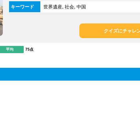
キーワード
世界遺産, 社会, 中国
クイズにチャレ
平均
75点