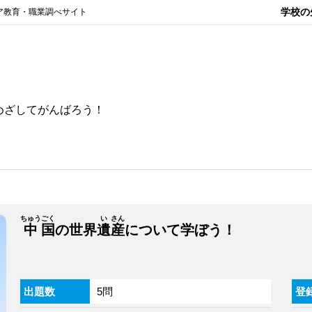
学校の
ア教育・職業調べサイト
めざしてがんばろう！
ちゅう
ごく
い
さん
中
国
の世界
遺
産
について学ぼう！
出題数
5問
登