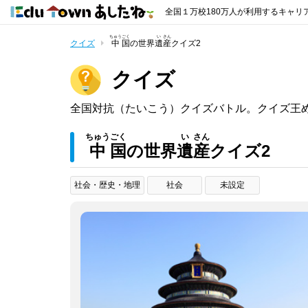
全国１万校180万人が利用するキャリ
ちゅう
ごく
い
さん
クイズ
中
国
の世界
遺
産
クイズ2
クイズ
全国対抗（たいこう）クイズバトル。クイズ王
ちゅう
ごく
い
さん
中
国
の世界
遺
産
クイズ2
社会・歴史・地理
社会
未設定