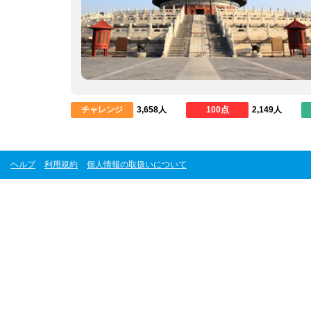
チャレンジ
3,658人
100点
2,149人
ヘルプ
利用規約
個人情報の取扱いについて