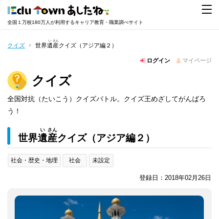
全国１万校180万人が利用するキャリア教育・職業調べサイト
い
さん
クイズ
世界
遺
産
クイズ（アジア編２）
ログイン
マイページ
クイズ
全国対抗（たいこう）クイズバトル。クイズ王めざしてがんばろ
う！
い
さん
世界
遺
産
クイズ（アジア編２）
社会・歴史・地理
社会
未設定
登録日：2018年02月26日