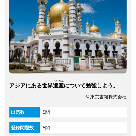
い
さん
アジアにある世界
遺
産
について勉強しよう。
© 東京書籍株式会社
出題数
5問
登録問題数
5問