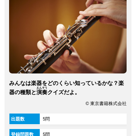
みんなは楽器をどのくらい知っているかな？楽
えんそう
器の種類と
演奏
クイズだよ。
© 東京書籍株式会社
出題数
5問
登録問題数
5問