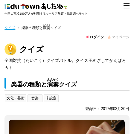
全国１万校180万人が利用するキャリア教育・職業調べサイト
えんそう
クイズ
楽器の種類と
演奏
クイズ
ログイン
マイページ
クイズ
全国対抗（たいこう）クイズバトル。クイズ王めざしてがんばろ
う！
えんそう
楽器の種類と
演奏
クイズ
文化・芸術
音楽
未設定
登録日：2017年03月30日