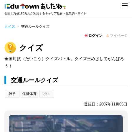
全国１万校180万人が利用するキャリア教育・職業調べサイト
クイズ
交通ルールクイズ
ログイン
マイページ
クイズ
全国対抗（たいこう）クイズバトル。クイズ王めざしてがんばろ
う！
交通ルールクイズ
雑学
保健体育
小４
登録日：2007年11月05日