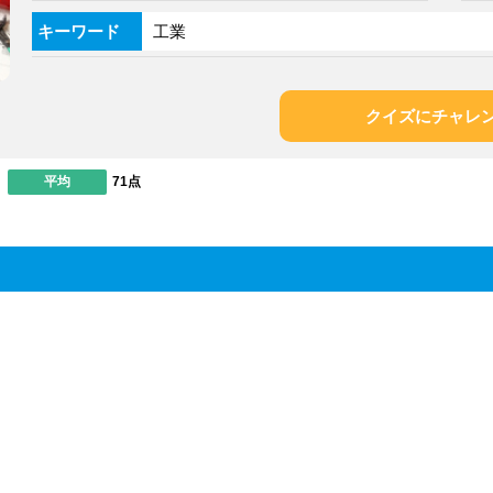
キーワード
工業
クイズにチャレ
平均
71点