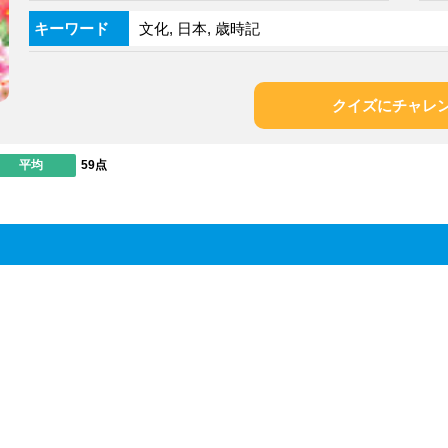
キーワード
文化, 日本, 歳時記
クイズにチャレ
平均
59点