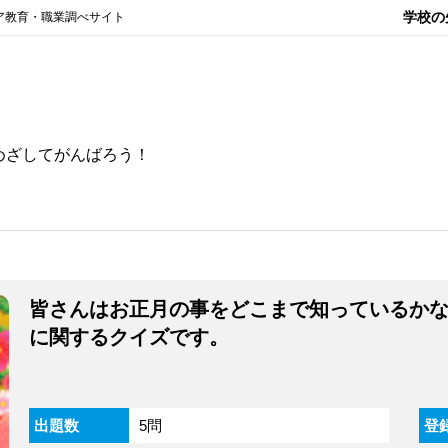
学校の
ア教育・職業調べサイト
めざしてがんばろう！
皆さんはお正月の事をどこまで知っているか
に関するクイズです。
出題数
5問
登