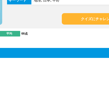
キーワード
地理, 日本, 平野
クイズにチャレ
平均
66点