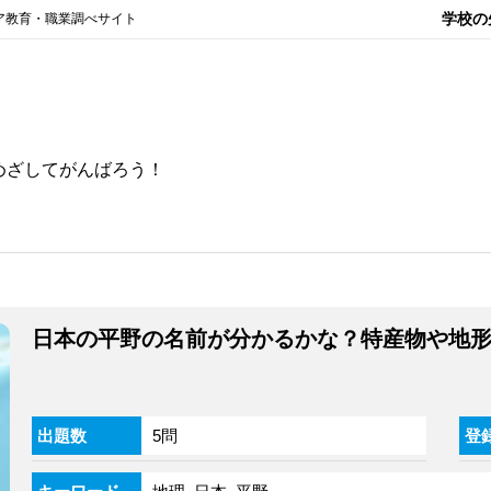
学校の
ア教育・職業調べサイト
めざしてがんばろう！
日本の平野の名前が分かるかな？特産物や地
出題数
5問
登