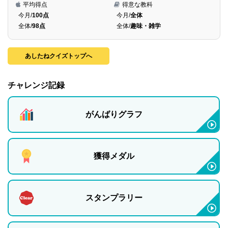
平均得点
得意な教科
今月/
100点
今月/
全体
全体/
98点
全体/
趣味・雑学
あしたねクイズトップへ
チャレンジ記録
がんばりグラフ
獲得メダル
スタンプラリー