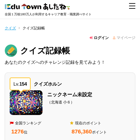
全国１万校180万人が利用するキャリア教育・職業調べサイト
クイズ
クイズ記録帳
ログイン
マイページ
クイズ記録帳
あなたのクイズへのチャレンジ記録を見てみよう！
Lv.
154
クイズホルン
ニックネーム未設定
（北海道 小６）
全国ランキング
現在のポイント
1276
876,360
位
ポイント