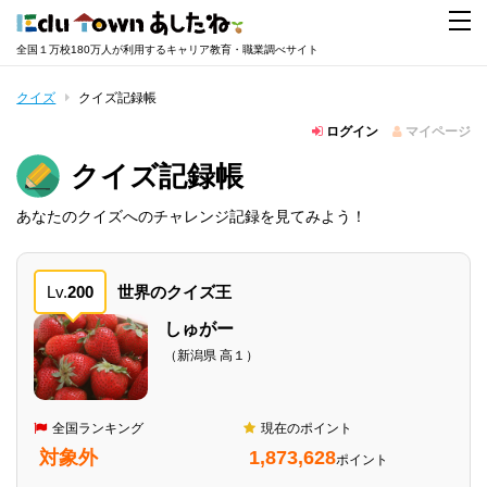
全国１万校180万人が利用するキャリア教育・職業調べサイト
クイズ
クイズ記録帳
ログイン
マイページ
クイズ記録帳
あなたのクイズへのチャレンジ記録を見てみよう！
Lv.
200
世界のクイズ王
しゅがー
（新潟県 高１）
全国ランキング
現在のポイント
対象外
1,873,628
ポイント