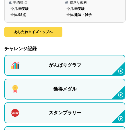
平均得点
得意な教科
今月/
未受験
今月/
未受験
全体/
98点
全体/
趣味・雑学
あしたねクイズトップへ
チャレンジ記録
がんばりグラフ
獲得メダル
スタンプラリー