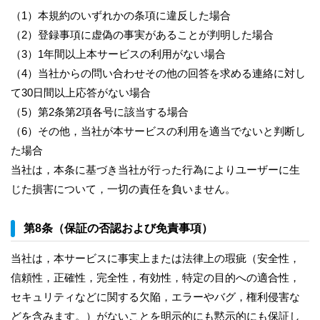
（1）本規約のいずれかの条項に違反した場合
（2）登録事項に虚偽の事実があることが判明した場合
（3）1年間以上本サービスの利用がない場合
（4）当社からの問い合わせその他の回答を求める連絡に対し
て30日間以上応答がない場合
（5）第2条第2項各号に該当する場合
（6）その他，当社が本サービスの利用を適当でないと判断し
た場合
当社は，本条に基づき当社が行った行為によりユーザーに生
じた損害について，一切の責任を負いません。
第8条（保証の否認および免責事項）
当社は，本サービスに事実上または法律上の瑕疵（安全性，
信頼性，正確性，完全性，有効性，特定の目的への適合性，
セキュリティなどに関する欠陥，エラーやバグ，権利侵害な
どを含みます。）がないことを明示的にも黙示的にも保証し