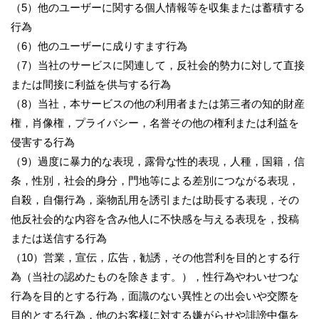
（5）他のユーザーに関する個人情報等を収集または蓄積する
行為
（6）他のユーザーに成りすます行為
（7）当社のサービスに関連して，反社会的勢力に対して直接
または間接に利益を供与する行為
（8）当社，本サービスの他の利用者または第三者の知的財産
権，肖像権，プライバシー，名誉その他の権利または利益を
侵害する行為
（9）過度に暴力的な表現，露骨な性的表現，人種，国籍，信
条，性別，社会的身分，門地等による差別につながる表現，
自殺，自傷行為，薬物乱用を誘引または助長する表現，その
他反社会的な内容を含み他人に不快感を与える表現を，投稿
または送信する行為
（10）営業，宣伝，広告，勧誘，その他営利を目的とする行
為（当社の認めたものを除きます。），性行為やわいせつな
行為を目的とする行為，面識のない異性との出会いや交際を
目的とする行為，他のお客様に対する嫌がらせや誹謗中傷を