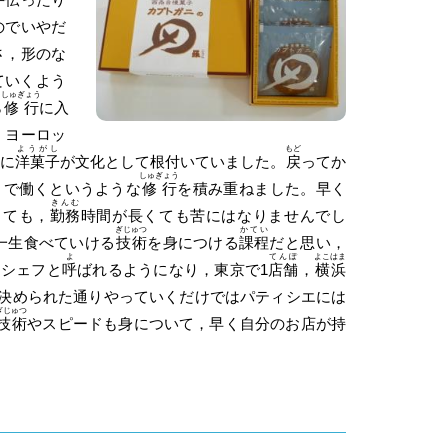
のでいやだ
さ，形のな
ていくよう
しゅぎょう
ら
修行
に入
，ヨーロッ
ようがし
もど
に
洋菓子
が文化として根付いていました。
戻
ってか
しゅぎょう
まで働くというような
修行
を積み重ねました。早く
きんむ
くても，
勤務
時間が長くても苦にはなりませんでし
ぎじゅつ
かてい
一生食べていける
技術
を身につける
課程
だと思い，
よ
てんぽ
よこはま
はシェフと
呼
ばれるようになり，東京で1
店舗
，
横浜
決められた通りやっていくだけではパティシエには
ぎじゅつ
技術
やスピードも身について，早く自分のお店が持