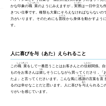
しょくぎょう
じっさい
かな印象の
職業
のようにみえますが，
実際
は一日中立ち
きつい仕事です。種類も大量にそろえなければならないの
ふだん
力がいります。そのためにも
普段
から身体を動かすよう
す。
人に喜びを与（あた）えられること
しょくぎょう
しんらい
この
職業
をして一番思うことはお客さんとの
信頼
関係。自
うれ
ものをお客さんは
嬉
しそうにしながら買ってくださり，「
かんしゃ
ちょく
たよ」と言ってくださいます。こんな風に
感謝
の言葉を
直
あた
るのは幸せなことだと思います。人に喜びを
与
えられるこ
りがいを感じています。