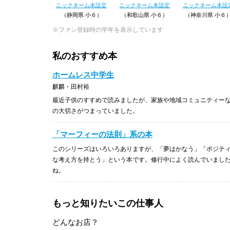
ニックネーム未設定
ニックネーム未設定
ニックネーム未設
（静岡県 小６）
（和歌山県 小６）
（神奈川県 小６
※ファン登録時の学年を表示しています
私のおすすめ本
ホームレス中学生
麒麟・田村裕
最近子供のすすめで読みましたが、家族や地域コミュニティー
の大切さがつまっていました。
「マーフィーの法則」系の本
このシリーズはいろいろありますが、「夢はかなう」「ポジテ
な考え方を持とう」という本です。修行中によく読んでいまし
ね。
もっと知りたいこの仕事人
どんなお店？