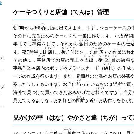
定
）
ケーキつくりと店舗（てんぽ）管理
ごろ
朝7時から8時
頃
に店に出てきます。まず，ショーケースの
その日に売るためのケーキを朝一番に作ります。お店が開
じゅんび
よくじつ
しこ
半までに
準備
をして，それから
翌日
のためのケーキの
仕
へいてん
あとかたづ
ちゅうぼう
す。夜7時半に
閉店
し，
後片付
けをして
厨房
での作業は終
じむ
ししゅつ
じゅうぎょういん
など
その他に，
事務
所でお店の売上や
支出
，
従業員
の給料
じむ
ねふだ
事務
作業や店内のポップやプライスカード（
値札
）の作成
ージの作成を行います。また，新商品の開発やお店の外観
かざ
案したりしてもいます。お店に
飾
っているものは近所で買
ィブ
さまざま
海外で見つけて買ってきたおみやげなど
様々
ですが，自分
た
きょり
見えてくるような，お客様との
距離
が近いお店作りを心が
見かけの華（はな）やかさと違（ちが）って
いっぱん
パティシエという言葉も
一般
的に使われるようになり，見