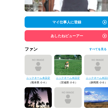
マイ仕事人に登録
あしたねビューアー
ファン
すべてを見る
ニックネーム未設定
ニックネーム未設定
ニックネーム未設
（熊本県 小４）
（宮城県 小６）
（静岡県 小６）