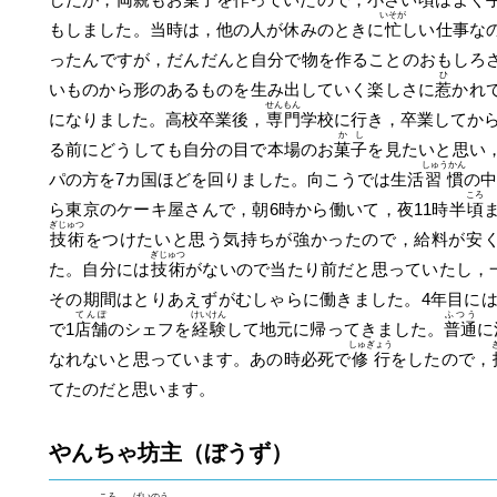
いそが
もしました。当時は，他の人が休みのときに
忙
しい仕事な
ったんですが，だんだんと自分で物を作ることのおもしろ
ひ
いものから形のあるものを生み出していく楽しさに
惹
かれ
せんもん
になりました。高校卒業後，
専門
学校に行き，卒業してか
かし
る前にどうしても自分の目で本場のお
菓子
を見たいと思い
しゅうかん
パの方を7カ国ほどを回りました。向こうでは生活
習慣
の中
ころ
ら東京のケーキ屋さんで，朝6時から働いて，夜11時半
頃
ぎじゅつ
技術
をつけたいと思う気持ちが強かったので，給料が安
ぎじゅつ
た。自分には
技術
がないので当たり前だと思っていたし，
その期間はとりあえずがむしゃらに働きました。4年目に
てんぽ
けいけん
ふつう
で1
店舗
のシェフを
経験
して地元に帰ってきました。
普通
に
しゅぎょう
なれないと思っています。あの時必死で
修行
をしたので，
てたのだと思います。
やんちゃ坊主（ぼうず）
ころ
げいのう