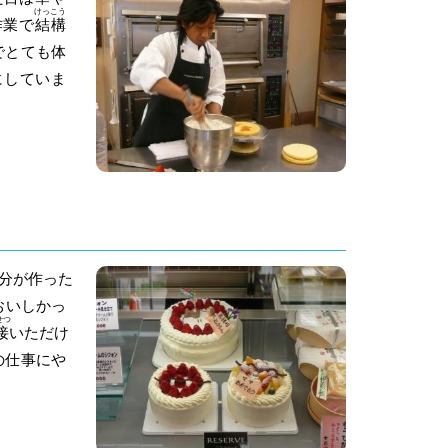
けっこう
作業で
結構
でとても体
にしていま
分が作った
おいしかっ
せつ
接
いただけ
の仕事にや