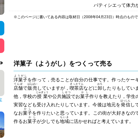
パティシエって体力
※このページに書いてある内容は取材日（2008年04月23日）時点のもの
洋菓子（ようがし）をつくって売る
ようがし
洋菓子
を作って，売ることが自分の仕事です。作ったケー
てんぽ
はんばい
きっさてん
おろ
店舗
で
販売
していますが，
喫茶店
などに
卸
したりもしてい
じゅぎょう
しせつ
かし
他，学校の
授業
や公共
施設
でお
菓子
作りを教えたり，学生
定
はっしん
実習なども受け入れたりしています。今後は地元を
発信
し
かし
なお
菓子
を作りたいと思っています。この街が大好きなの
かし
ちいき
作るお
菓子
が少しでも
地域
に活かせればと考えています。