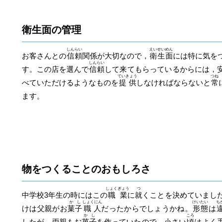
衛生面の管理
しんらい
えいせいめん
お客さんとの
信頼
関係が大切なので，
衛生面
には特に気を
しんらい
す。この店を選んで
信頼
して来てもらっているからには，
ていきょう
つね
べていただけるようなものを
提供
しなければならないと
常
ます。
物をつくることのおもしろさ
しょくぎょう
つ
中学校3年生の時にはこの
職業
に
就
くことを決めていまし
かし
しょくにん
けいたい
ち
けは父親がお
菓子
職人
だったからでしょうかね。
形態
は
かし
ころ
したが，両親もお
菓子
を作っていたので，小さい
頃
はよく