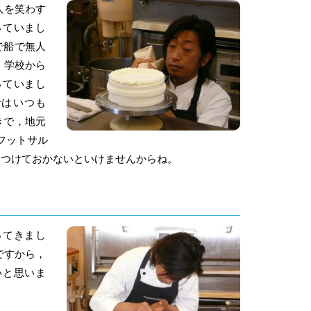
人を笑わす
っていまし
で船で無人
）学校から
っていまし
ではいつも
きで，地元
フットサル
はつけておかないといけませんからね。
ってきまし
ですから，
いと思いま