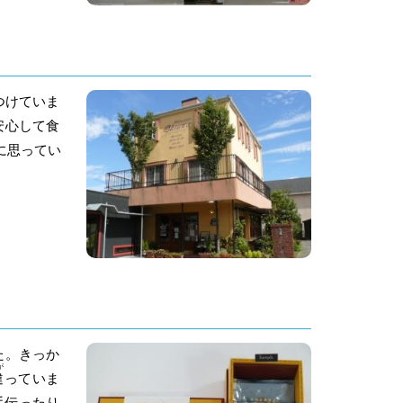
つけていま
安心して食
に思ってい
た。きっか
が
違
っていま
手伝ったり