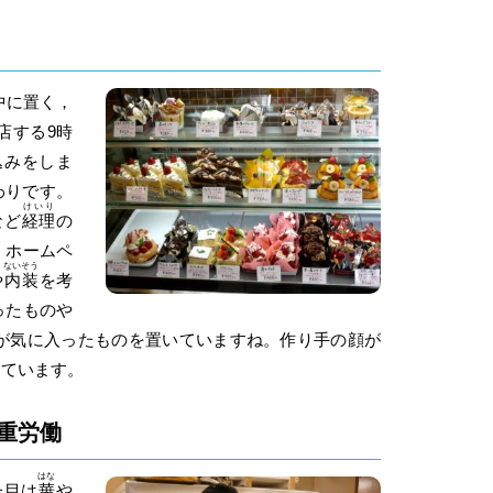
中に置く，
店する9時
込
みをしま
わりです。
けいり
など
経理
の
，ホームペ
ないそう
や
内装
を考
ったものや
が気に入ったものを置いていますね。作り手の顔が
けています。
重労働
はな
た目は
華
や