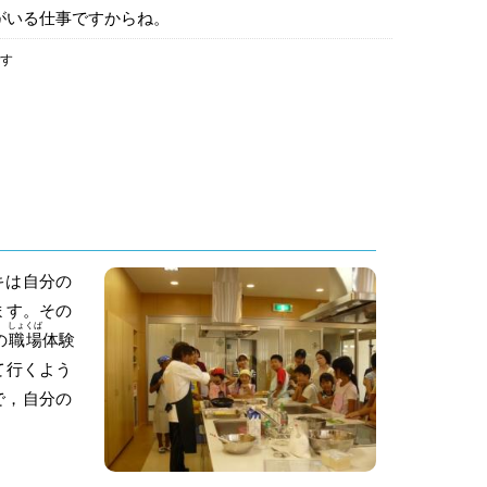
がいる仕事ですからね。
です
キは自分の
ます。その
しょくば
の
職場
体験
て行くよう
で，自分の