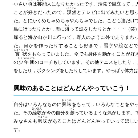
小さい
頃
は
芸能
人になりたかったです。活発で目立って，
ばくぜん
ことが好きだったので，
漠然
とテレビに出てみたいと思
た。とにかくめちゃめちゃやんちゃでした。こども達だけ
もぐ
島に行ったりとか，海に
潜
って漁をしたりとか・・・（笑
帰ると海か山か川に行って，野人のように外で走りまわ
た。何かを作ったりすることも好きで，習字や絵など
しょうじょう
賞状
をもらっていました。今でも身体を動かすことが好
しょうねんだん
の
少年団
のコーチもしています。その他テニスをしたり，
をしたり，ボクシングをしたりしています。やっぱり体力
興味のあることはどんどんやっていこう！
きょうみ
自分はいろんなものに
興味
をもって，いろんなことをや
けいけん
つく
た。その
経験
が今の自分を
創
っているような気がします。
きょうみ
みなさんも
興味
があることはどんどんやっていってほし
す。