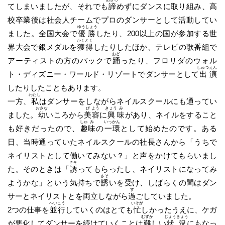
てしまいましたが、それでも
諦
めずにダンスに取り組み、高
校卒業後は社会人チームでプロのダンサーとして活動してい
ゆう
しょう
ました。全国大会で
優
勝
したり、200以上の国が参加する世
かく
とく
界大会で銀メダルを
獲
得
したりしたほか、テレビの歌番組で
おど
アーティストの方のバックで
踊
ったり、フロリダのウォル
しゅつ
えん
ト・ディズニー・ワールド・リゾートでダンサーとして
出
演
したりしたこともあります。
わたし
一方、
私
はダンサーをしながらネイルスクールにも通ってい
おさな
び
よう
きょう
み
ました。
幼
いころから
美
容
に
興
味
があり、ネイルをすること
しゅ
み
いっ
かん
も好きだったので、
趣
味
の
一
環
として始めたのです。ある
日、当時通っていたネイルスクールの社長さんから「うちで
ネイリストとして働いてみない？」と声をかけてもらいまし
さそ
た。そのときは「
誘
ってもらったし、ネイリストになってみ
さそ
ようかな」という気持ちで
誘
いを受け、しばらくの間はダン
す
サーとネイリストとを両立しながら
過
ごしていました。
へい
こう
いそが
2つの仕事を
並
行
していくのはとても
忙
しかったうえに、ケガ
むずか
じょう
きょう
が悪化してダンサーを続けていくことは
難
しい
状
況
にもなっ