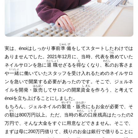
じゅん
び
実は、énoiはしっかり事前
準
備
をしてスタートしたわけでは
つと
ありませんでした。2021年12月に、当時、代表を
務
めていた
たい
しょく
え
わたし
ネイルサロンを急に
退
職
せざるを
得
なくなり、
私
のお客さま
いっ
しょ
や
一
緒
に働いていたスタッフを受け入れるためのネイルサロ
ンを急いで開業する必要があったのです。そこで、ジェルネ
はん
ばい
し
きん
イルを開発・
販
売
してサロンの開業
資
金
を作ろう、と考えて
énoiを立ち上げることにしました。
せい
ぞう
はん
ばい
もちろん、ジェルネイルの
製
造
・
販
売
にもお金が必要で、そ
がく
わたし
こう
ざ
の
額
は800万円以上。ただ、当時の
私
の
口
座
残高はたったの2
万円で、そんな大金をすぐに用意などできません。そこで、
まずは母に200万円借りて、残りのお金は銀行で借りることに