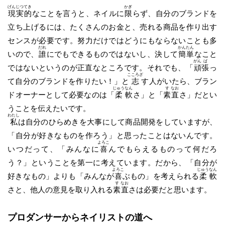
げん
じつ
てき
かぎ
現
実
的
なことを言うと、ネイルに
限
らず、自分のブランドを
立ち上げるには、たくさんのお金と、売れる商品を作り出す
センスが必要です。努力だけではどうにもならないことも多
だれ
かん
たん
いので、
誰
にでもできるものではないし、決して
簡
単
なこと
がん
ば
ではないというのが正直なところです。それでも、「
頑
張
っ
こころざ
て自分のブランドを作りたい！」と
志
す人がいたら、ブラン
じゅう
なん
す
なお
ドオーナーとして必要なのは「
柔
軟
さ」と「
素
直
さ」だとい
うことを伝えたいです。
わたし
私
は自分のひらめきを大事にして商品開発をしていますが、
「自分が好きなものを作ろう」と思ったことはないんです。
よろこ
いつだって、「みんなに
喜
んでもらえるものって何だろ
う？」ということを第一に考えています。だから、「自分が
よろこ
じゅう
なん
好きなもの」よりも「みんなが
喜
ぶもの」を考えられる
柔
軟
す
なお
さと、他人の意見を取り入れる
素
直
さは必要だと思います。
プロダンサーからネイリストの道へ