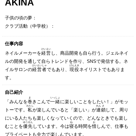
AKINA
子供の頃の夢：
クラブ活動（中学校）：
仕事内容
けい
えい
ネイルメーカーを
経
営
し、商品開発も自ら行う。ジェルネイ
ルの開発を通して自らトレンドを作り、SNSで発信する。ネ
けい
えい
しゃ
げん
えき
イルサロンの
経
営
者
でもあり、
現
役
ネイリストでもありま
す。
自己紹介
ま
いっ
しょ
「みんなを
巻
きこんで
一
緒
に楽しいことをしたい！」がモッ
わたし
れん
さ
トーです。
私
が楽しんでいると「楽しい」が
連
鎖
して、周り
にいる人たちも楽しくなっていくので、どんなときでも楽し
ゆう
せん
ね
お
むことを
優
先
しています。今は
寝
る時間を
惜
しんで、仕事も
プライベートも全力で楽しんでいます。