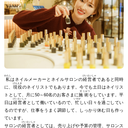
わたし
けい
えい
しゃ
私
はネイルメーカーとネイルサロンの
経
営
者
であると同時
げん
えき
に、
現
役
のネイリストでもあります。今でも土日はネイリス
せ
じゅつ
トとして、月に50～60名のお客さまに
施
術
をしています。平
けい
えい
しゃ
いそが
す
日は
経
営
者
として働いているので、
忙
しい日々を
過
ごしてい
るのですが、仕事をうまく調節して、しっかり休む日も作っ
ています。
けい
えい
しゃ
サロンの
経
営
者
としては、売り上げや予算の管理、サロンス