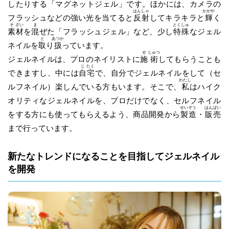
したりする「マグネットジェル」です。ほかには、カメラの
はん
しゃ
かがや
フラッシュなどの強い光を当てると
反
射
してキラキラと
輝
く
そ
ざい
ま
とく
しゅ
素
材
を
混
ぜた「フラッシュジェル」など、少し
特
殊
なジェル
と
あつか
ネイルを
取
り
扱
っています。
せ
じゅつ
ジェルネイルは、プロのネイリストに
施
術
してもらうことも
じ
たく
できますし、中には
自
宅
で、自分でジェルネイルをして（セ
わたし
ルフネイル）楽しんでいる方もいます。そこで、
私
はハイク
オリティなジェルネイルを、プロだけでなく、セルフネイル
せい
ぞう
はん
ばい
をする方にも使ってもらえるよう、商品開発から
製
造
・
販
売
まで行っています。
新たなトレンドになることを目指してジェルネイル
を開発