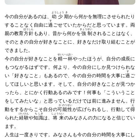
よう
しょう
き
今の自分があるのは、
幼
少
期
から何かを無理にさせられたり
す
することなく自由に
過
ごせていたからだと思っています。両
ほう
しん
きょう
せい
親の教育
方
針
もあり、昔から何かを
強
制
されることはなく、
そのときの自分が好きなことに、好きなだけ取り組むことが
できました。
せい
いっ
ぱい
今の自分が好きなことを
精
一
杯
やったほうが、自分の成長に
もつながるはずです。何より、今の自分にしか見つけられな
す
い「好きなこと」もあるので、今の自分の時間を大事に
過
ご
してほしいと思います。そして、自分の好きなことが見つか
ったら、とにかく行動あるのみです！何事も「こういうこと
をしてみたいな」と思っているだけでは前に進みません。行
か
のう
せい
え
動をするからこそ自分の
可
能
性
が広げられるし、行動して
得
けい
けん
ち
しき
しょう
らい
られた
経
験
や
知
識
は、
将
来
のみなさんの力になると信じてい
ます。
人生は一度きりです。みなさんも今の自分の時間を大事にし