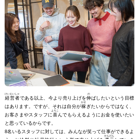
けい
えい
しゃ
の
経
営
者
である以上、今より売り上げを
伸
ばしたいという目標
かせ
はあります。ですが、それは自分が
稼
ぎたいからではなく、
よろこ
お客さまやスタッフに
喜
んでもらえるようにお金を使いたい
と思っているからです。
8名いるスタッフに対しては、みんなが笑って仕事ができるよ
かん
げん