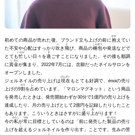
かか
初めての商品が売れた後、ブランド立ち上げの前に
抱
えてい
ふ
と
こん
ぽう
た不安や心配はすっかり
吹
き
飛
び、商品の
梱
包
や発送などで
いそが
す
とても
忙
しい日々を
過
ごすことになりました。その後も順調
し
きん
に
資
金
が集まり、2022年7月には、念願だったネイルサロンを
オープンしました。
げん
ざい
ジェルネイルの売り上げは
現
在
もとても好調で、énoiの売り
わり
し
上げの9
割
を
占
めています。「マロンマグネット」という商品
を発売したときは、発売開始わずか30分で1億円の売り上げを
達成したり、月の売り上げとして2億円を記録したりしたこと
も
あ
もあります。こういうときはさすがに
盛
り
上
がります！
わたし
つね
せい
ひん
今の
私
が
常
に目標としているのは「前に発売した
製
品
の売り
こ
上げを
超
えるジェルネイルを作り出す」ことです。生みの苦
こ