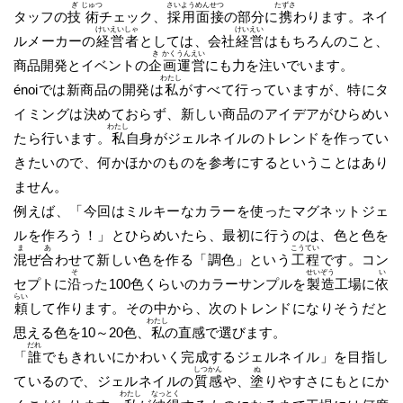
ぎ
じゅつ
さい
よう
めん
せつ
たずさ
タッフの
技
術
チェック、
採
用
面
接
の部分に
携
わります。ネイ
けい
えい
しゃ
けい
えい
ルメーカーの
経
営
者
としては、会社
経
営
はもちろんのこと、
き
かく
うん
えい
商品開発とイベントの
企
画
運
営
にも力を注いでいます。
わたし
énoiでは新商品の開発は
私
がすべて行っていますが、特にタ
イミングは決めておらず、新しい商品のアイデアがひらめい
わたし
たら行います。
私
自身がジェルネイルのトレンドを作ってい
きたいので、何かほかのものを参考にするということはあり
ません。
例えば、「今回はミルキーなカラーを使ったマグネットジェ
ルを作ろう！」とひらめいたら、最初に行うのは、色と色を
ま
あ
こう
てい
混
ぜ
合
わせて新しい色を作る「調色」という
工
程
です。コン
そ
せい
ぞう
い
セプトに
沿
った100色くらいのカラーサンプルを
製
造
工場に
依
らい
頼
して作ります。その中から、次のトレンドになりそうだと
わたし
思える色を10～20色、
私
の直感で選びます。
だれ
「
誰
でもきれいにかわいく完成するジェルネイル」を目指し
しつ
かん
ぬ
ているので、ジェルネイルの
質
感
や、
塗
りやすさにもとにか
わたし
なっ
とく