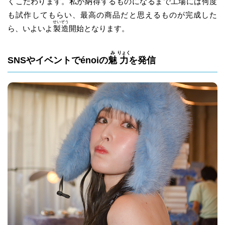
くこだわります。
私
が
納
得
するものになるまで工場には何度
も試作してもらい、最高の商品だと思えるものが完成した
せい
ぞう
ら、いよいよ
製
造
開始となります。
み
りょく
SNSやイベントでénoiの
魅
力
を発信