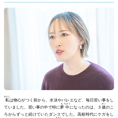
わたし
私
は物心がつく前から、水泳やバレエなど、毎日習い事をし
む
ちゅう
さい
ていました。習い事の中で特に
夢
中
になったのは、３
歳
のこ
ろからずっと続けていたダンスでした。高校時代にケガをし
あきら