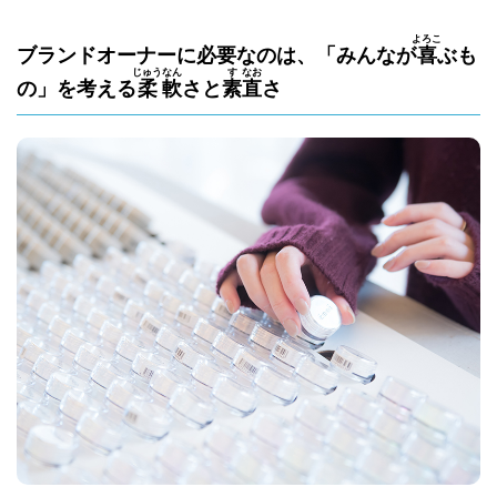
よろこ
ブランドオーナーに必要なのは、「みんなが
喜
ぶも
じゅう
なん
す
なお
の」を考える
柔
軟
さと
素
直
さ