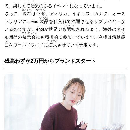
て、楽しくて活気のあるイベントになっています。
げん
ざい
たい
わん
さらに、
現
在
は
台
湾
、アメリカ、イギリス、カナダ、オース
せい
ひん
トラリアに、énoi
製
品
を仕入れて流通させるサプライヤーが
にん
ち
いるのですが、énoiが世界でも
認
知
されるよう、海外のネイ
てん
じ
かい
はん
ル用品の
展
示
会
にも積極的に参加しています。今後は活動
範
い
かく
だい
囲
をワールドワイドに
拡
大
させていく予定です。
残高わずか2万円からブランドスタート