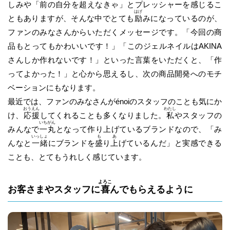
しみや「前の自分を
超
えなきゃ」とプレッシャーを感じるこ
はげ
ともありますが、そんな中でとても
励
みになっているのが、
ファンのみなさんからいただくメッセージです。「今回の商
品もとってもかわいいです！」「このジェルネイルはAKINA
さんしか作れないです！」といった言葉をいただくと、「作
ってよかった！」と心から思えるし、次の商品開発へのモチ
ベーションにもなります。
最近では、ファンのみなさんがénoiのスタッフのことも気にか
おう
えん
わたし
け、
応
援
してくれることも多くなりました。
私
やスタッフの
いち
がん
みんなで
一
丸
となって作り上げているブランドなので、「み
いっ
しょ
も
あ
んなと
一
緒
にブランドを
盛
り
上
げているんだ」と実感できる
ことも、とてもうれしく感じています。
よろこ
お客さまやスタッフに
喜
んでもらえるように