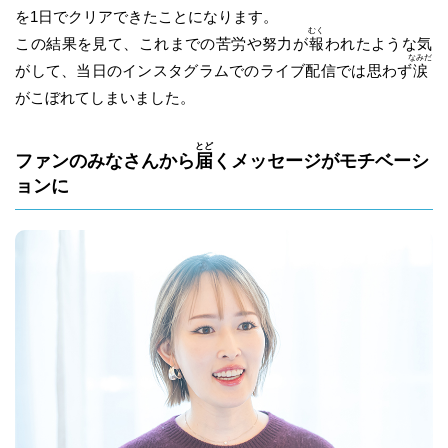
を1日でクリアできたことになります。
むく
この結果を見て、これまでの苦労や努力が
報
われたような気
なみだ
がして、当日のインスタグラムでのライブ配信では思わず
涙
がこぼれてしまいました。
とど
ファンのみなさんから
届
くメッセージがモチベーシ
ョンに