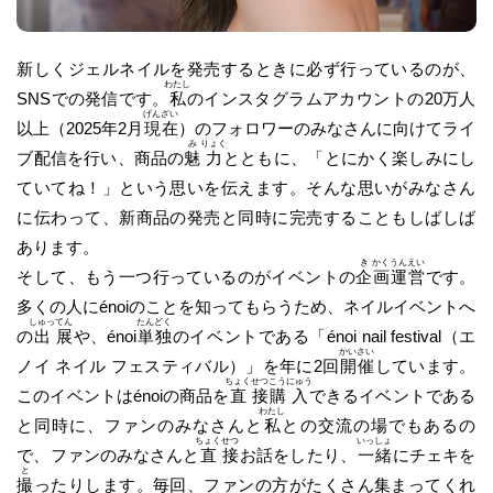
新しくジェルネイルを発売するときに必ず行っているのが、
わたし
SNSでの発信です。
私
のインスタグラムアカウントの20万人
げん
ざい
以上（2025年2月
現
在
）のフォロワーのみなさんに向けてライ
み
りょく
ブ配信を行い、商品の
魅
力
とともに、「とにかく楽しみにし
ていてね！」という思いを伝えます。そんな思いがみなさん
に伝わって、新商品の発売と同時に完売することもしばしば
あります。
き
かく
うん
えい
そして、もう一つ行っているのがイベントの
企
画
運
営
です。
多くの人にénoiのことを知ってもらうため、ネイルイベントへ
しゅっ
てん
たん
どく
の
出
展
や、énoi
単
独
のイベントである「énoi nail festival（エ
かい
さい
ノイ ネイル フェスティバル）」を年に2回
開
催
しています。
ちょく
せつ
こう
にゅう
このイベントはénoiの商品を
直
接
購
入
できるイベントである
わたし
と同時に、ファンのみなさんと
私
との交流の場でもあるの
ちょく
せつ
いっ
しょ
で、ファンのみなさんと
直
接
お話をしたり、
一
緒
にチェキを
と
撮
ったりします。毎回、ファンの方がたくさん集まってくれ