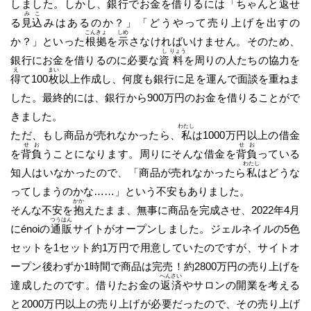
しました。しかし、銀行でお金を借りるには「ちゃんと返せ
み
こ
る
見
込
みはあるのか？」「どうやって売り上げを出すの
こん
きょ
しめ
か？」といった
根
拠
を
示
さなければいけません。そのため、
し
りょう
銀行にお金を借りるのに必要な
資
料
を周りの人たちの協力を
え
まい
得
て100
枚
以上作成し、何度も銀行に足を運んで面談を重ねま
した。最終的には、銀行から900万円のお金を借りることがで
きました。
わたし
ただ、もし商品が売れなかったら、
私
は1000万円以上の借金
せ
お
せ
お
を
背
負
うことになります。周りにそんな借金を
背
負
っている
わたし
知人はいなかったので、「商品が売れなかったら
私
はどうな
ってしまうのかな……」という不安もありました。
かか
そんな不安を
抱
えたまま、無事に商品を完成させ、2022年4月
つう
はん
にénoiの
通
販
サイトがオープンしました。ジェルネイルの5色
セットを1セット約1万円で用意していたのですが、サイトオ
ープン後わずか1時間で商品は完売！約2800万円の売り上げを
へん
さい
達成したのです。借りたお金の
返
済
やサロンの開業を考える
と2000万円以上の売り上げが必要だったので、その売り上げ