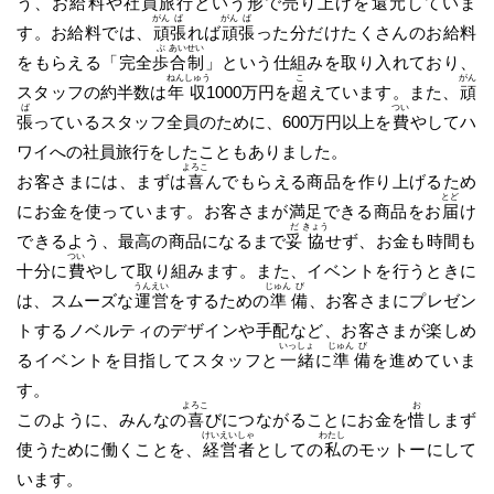
う、お給料や社員旅行という形で売り上げを
還
元
していま
がん
ば
がん
ば
す。お給料では、
頑
張
れば
頑
張
った分だけたくさんのお給料
ぶ
あい
せい
をもらえる「完全
歩
合
制
」という仕組みを取り入れており、
ねん
しゅう
こ
がん
スタッフの約半数は
年
収
1000万円を
超
えています。また、
頑
ば
つい
張
っているスタッフ全員のために、600万円以上を
費
やしてハ
ワイへの社員旅行をしたこともありました。
よろこ
お客さまには、まずは
喜
んでもらえる商品を作り上げるため
とど
にお金を使っています。お客さまが満足できる商品をお
届
け
だ
きょう
できるよう、最高の商品になるまで
妥
協
せず、お金も時間も
つい
十分に
費
やして取り組みます。また、イベントを行うときに
うん
えい
じゅん
び
は、スムーズな
運
営
をするための
準
備
、お客さまにプレゼン
トするノベルティのデザインや手配など、お客さまが楽しめ
いっ
しょ
じゅん
び
るイベントを目指してスタッフと
一
緒
に
準
備
を進めていま
す。
よろこ
お
このように、みんなの
喜
びにつながることにお金を
惜
しまず
けい
えい
しゃ
わたし
使うために働くことを、
経
営
者
としての
私
のモットーにして
います。