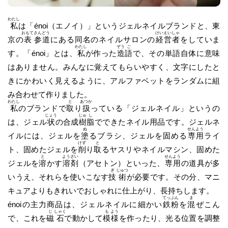
わたし
私
は「énoi（エノイ）」というジェルネイルブランドと、東
おもて
さん
どう
けい
えい
しゃ
京の
表
参
道
にある同名のネイルサロンの
経
営
者
をしていま
わたし
ぞう
ご
す。「énoi」とは、
私
が作った
造
語
で、その単語自体に意味
はありません。みんなに覚えてもらいやすく、文字にしたと
きにかわいく見えるように、アルファベットをランダムに組
み合わせて作りました。
わたし
と
あつか
私
のブランドで
取
り
扱
っている「ジェルネイル」というの
じょう
じゅ
し
は、ジェル
状
の合成
樹
脂
でできたネイル用品です。ジェルネ
ぬ
せん
よう
イルには、ジェルを
塗
るブラシ、ジェルを固める
専
用
ライ
けず
と
ト、固めたジェルを
削
り
取
るヤスリやネイルマシン、固めた
と
よう
ざい
せん
よう
ジェルを
溶
かす
溶
剤
（アセトン）といった、
専
用
の道具が多
ぎ
じゅつ
いうえ、それらを使いこなす
技
術
が必要です。その分、マニ
キュアよりもきれいでおしゃれに仕上がり、長持ちします。
てっ
ぷん
ま
énoiの主力商品は、ジェルネイルに細かい
鉄
粉
を
混
ぜこん
じ
しゃく
も
よう
で、これを
磁
石
で動かして
模
様
を作ったり、光る位置を調整