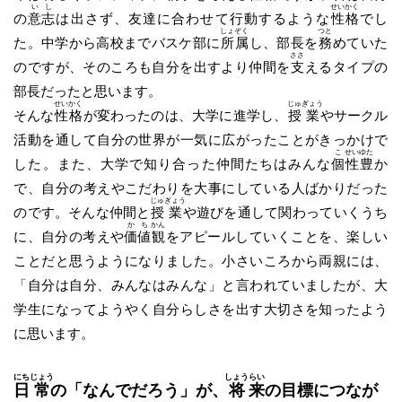
い
し
せい
かく
の
意
志
は出さず、友達に合わせて行動するような
性
格
でし
しょ
ぞく
つと
た。中学から高校までバスケ部に
所
属
し、部長を
務
めていた
ささ
のですが、そのころも自分を出すより仲間を
支
えるタイプの
部長だったと思います。
せい
かく
じゅ
ぎょう
そんな
性
格
が変わったのは、大学に進学し、
授
業
やサークル
活動を通して自分の世界が一気に広がったことがきっかけで
こ
せい
ゆた
した。また、大学で知り合った仲間たちはみんな
個
性
豊
か
で、自分の考えやこだわりを大事にしている人ばかりだった
じゅ
ぎょう
のです。そんな仲間と
授
業
や遊びを通して関わっていくうち
か
ち
かん
に、自分の考えや
価
値
観
をアピールしていくことを、楽しい
ことだと思うようになりました。小さいころから両親には、
「自分は自分、みんなはみんな」と言われていましたが、大
学生になってようやく自分らしさを出す大切さを知ったよう
に思います。
にち
じょう
しょう
らい
日
常
の「なんでだろう」が、
将
来
の目標につなが