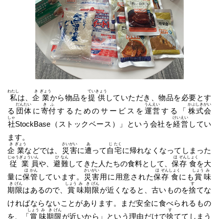
わたし
き
ぎょう
てい
きょう
私
は、
企
業
から物品を
提
供
していただき、物品を必要とす
だん
たい
き
ふ
うん
えい
かぶ
しき
がい
る
団
体
に
寄
付
するためのサービスを
運
営
する「
株
式
会
しゃ
けい
えい
社
StockBase（ストックベース）」という会社を
経
営
してい
ます。
き
ぎょう
さい
がい
あ
じ
たく
企
業
などでは、
災
害
に
遭
って
自
宅
に帰れなくなってしまった
じゅう
ぎょう
いん
ひ
なん
ほ
ぞん
しょく
従
業
員
や、
避
難
してきた人たちの食料として、
保
存
食
を大
ほ
かん
さい
がい
ほ
ぞん
しょく
しょう
み
量に
保
管
しています。
災
害
用に用意された
保
存
食
にも
賞
味
き
げん
しょう
み
き
げん
す
期
限
はあるので、
賞
味
期
限
が近くなると、古いものを
捨
てな
ければならないことがあります。まだ安全に食べられるもの
しょう
み
き
げん
す
を、「
賞
味
期
限
が近いから」という理由だけで
捨
ててしまう