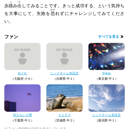
ふ
だ
歩
踏
み
出
してみることです。きっと成功する、という気持ち
おそ
を大事にして、失敗を
恐
れずにチャレンジしてみてくださ
い。
ファン
すべてを見る
めぐむ
ニックネーム未設定
Sylvia
（大阪府 小６）
（兵庫県 中１）
（東京都 中１）
何もない人間
１１５４
ニックネーム未設定
（千葉県 中１）
（宮城県 中２）
（新潟県 中１）
※ファン登録時の学年を表示しています