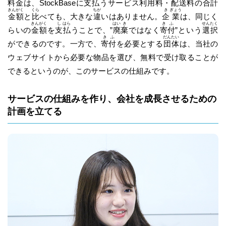
料金は、StockBaseに
支
払
うサービス利用料・配送料の合計
きん
がく
くら
ちが
き
ぎょう
金
額
と
比
べても、大きな
違
いはありません。
企
業
は、同じく
きん
がく
し
はら
はい
き
き
ふ
せん
たく
らいの
金
額
を
支
払
うことで、”
廃
棄
ではなく
寄
付
”という
選
択
き
ふ
だん
たい
ができるのです。一方で、
寄
付
を必要とする
団
体
は、当社の
ウェブサイトから必要な物品を選び、無料で受け取ることが
できるというのが、このサービスの仕組みです。
サービスの仕組みを作り、会社を成長させるための
計画を立てる