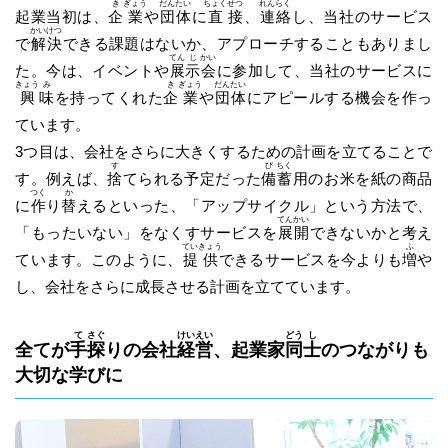
き
ぎょう
だん
たい
ちょく
せつ
れん
らく
起業当初は、
企
業
や
団
体
に
直
接
、
連
絡
し、当社のサービス
かい
けつ
で
解
決
できる課題はないか、アプローチすることもありまし
てん
じ
かい
た。今は、イベントや
展
示
会
に参加して、当社のサービスに
きょう
み
き
ぎょう
だん
たい
興
味
を持ってくれた
企
業
や
団
体
にアピールする機会を作っ
ています。
3つ目は、会社をさらに大きくするための計画を立てることで
す
び
ちく
す。例えば、
捨
てられる予定だった
備
蓄
用のお米を紙の商品
つく
か
に
作
り
替
えるといった、「アップサイクル」という方法で、
てん
かい
「もったいない」をなくすサービスを
展
開
できないかと考え
てい
きょう
ふ
ています。このように、
提
供
できるサービスを今よりも
増
や
し、会社をさらに成長させる計画を立てています。
て
さぐ
けい
えい
どう
し
全てが
手
探
りの会社
経
営
、起業家
同
士
のつながりも
大切な学びに