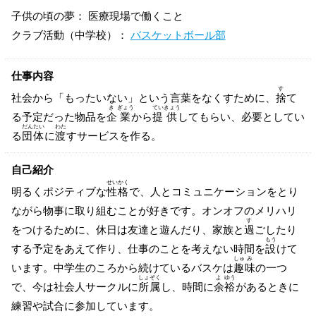
子供の頃の夢： 医療現場で働くこと
クラブ活動（中学校）：
バスケットボール部
仕事内容
す
社会から「もったいない」という言葉をなくすために、
捨
て
き
ぎょう
てい
きょう
る予定だった物品を
企
業
から
提
供
してもらい、必要としてい
だん
たい
わた
る
団
体
に
渡
すサービスを作る。
自己紹介
せい
かく
明るくポジティブな
性
格
で、人とコミュニケーションをとり
ながら物事に取り組むことが好きです。オンオフのメリハリ
す
をつけるために、休日は友達と遊んだり、家族と
過
ごしたり
もう
する予定をあえて作り、仕事のことを考えない時間を
設
けて
しゅ
み
います。中学生のころから続けているバスケは
趣
味
の一つ
しょ
ぞく
よ
ゆう
で、今は社会人サークルに
所
属
し、時間に
余
裕
があるときに
練習や試合に参加しています。