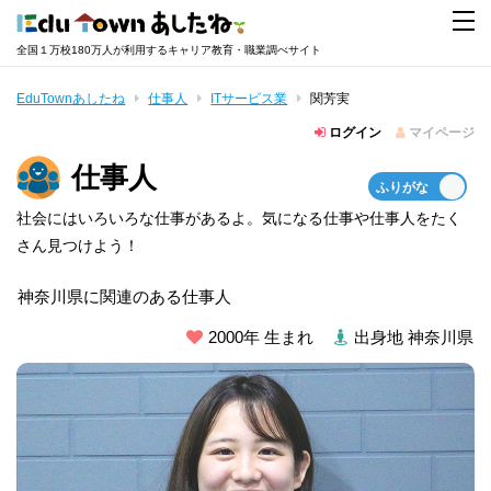
全国１万校180万人が利用するキャリア教育・職業調べサイト
EduTownあしたね
仕事人
ITサービス業
関芳実
ログイン
マイページ
仕事人
社会にはいろいろな仕事があるよ。気になる仕事や仕事人をたく
さん見つけよう！
神奈川県に関連のある仕事人
2000年 生まれ
出身地 神奈川県