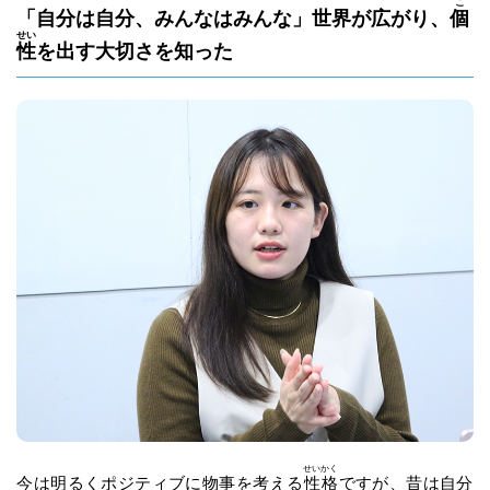
こ
「自分は自分、みんなはみんな」世界が広がり、
個
せい
性
を出す大切さを知った
せい
かく
今は明るくポジティブに物事を考える
性
格
ですが、昔は自分