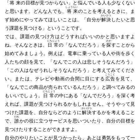
「
将
来
の目標が見つからない」と
悩
んでいる人も少なくない
しょう
らい
と思います。どんな人でも、
将
来
のことを考えるときに、ま
かい
けつ
ず始めにやってみてほしいことは、「自分が
解
決
したいと思
う課題を見つける」ということです。
では、課題の見つけ方はどうすればいいのかと思いますよ
にち
じょう
さが
ね。そんなときは、
日
常
の「なんでだろう」を
探
すことから
始めてみましょう。例えば、電車に乗っている人や街を歩く
人たちの顔を見て、「なんでこの人は悲しそうなんだろう」
「この人はなぜうれしそうなんだろう」と考えてみてくださ
こう
こく
い。または、テレビや動画の合間に目にする
広
告
を見て、
「なんでこの商品が売られているんだろう」と調べてみるの
にち
じょう
もいいでしょう。
日
常
の中にある「なんでだろう」を深く考
えれば、課題が見つけられるかもしれません。そうやって見
かい
けつ
つけた課題を、自分ならどのように
解
決
するかを考えること
だれ
で、
誰
かの役に立つサービスを思いついたり、自分の目標を
見つけたりすることができますよ。
自分のやりたいことが見つかったら、あとは勇気をもって一