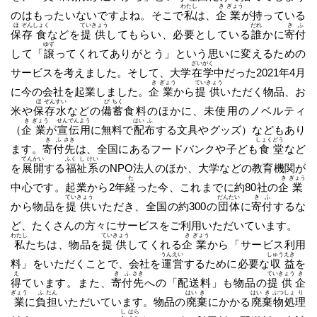
わたし
き
ぎょう
のはもったいないですよね。そこで
私
は、
企
業
が持っている
ほ
ぞん
しょく
てい
きょう
だれ
き
ふ
保
存
食
などを
提
供
してもらい、必要としている
誰
かに
寄
付
ゆず
して「
譲
ってくれてありがとう」という思いに変えるための
ざい
がく
サービスを考えました。そして、大学
在
学
中だった2021年4月
き
ぎょう
てい
きょう
に今の会社を起業しました。
企
業
から
提
供
いただく物品、お
ほ
ぞん
すい
び
ちく
米や
保
存
水
などの
備
蓄
食料のほかに、未使用のノベルティ
き
ぎょう
せん
でん
よう
はい
ふ
（
企
業
が
宣
伝
用
に無料で
配
布
する文具やグッズ）などもあり
き
ふ
さき
しょく
どう
ます。
寄
付
先
は、全国にあるフードバンクや子ども
食
堂
など
てん
かい
ふく
し
けい
を
展
開
する
福
祉
系
のNPO法人のほか、大学などの教育機関が
た
き
ぎょう
中心です。起業から2年
経
った今、これまでに約80社の
企
業
てい
きょう
だん
たい
き
ふ
から物品を
提
供
いただき、全国の約300の
団
体
に
寄
付
するな
ど、たくさんの方々にサービスをご利用いただいています。
わたし
てい
きょう
き
ぎょう
私
たちは、物品を
提
供
してくれる
企
業
から「サービス利用
うん
えい
しゅう
えき
料」をいただくことで、会社を
運
営
するために必要な
収
益
を
え
き
ふ
さき
てい
きょう
き
得
ています。また、
寄
付
先
への「配送料」も物品の
提
供
企
ぎょう
ふ
たん
はい
き
はい
き
ぶつ
しょ
り
業
に
負
担
いただいています。物品の
廃
棄
にかかる
廃
棄
物
処
理
し
はら