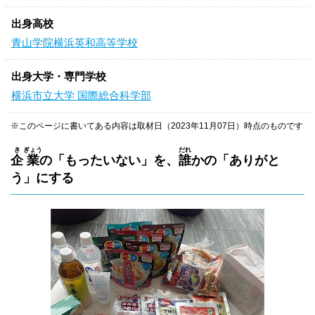
出身高校
青山学院横浜英和高等学校
出身大学・専門学校
横浜市立大学 国際総合科学部
※このページに書いてある内容は取材日（2023年11月07日）時点のものです
き
ぎょう
だれ
企
業
の「もったいない」を、
誰
かの「ありがと
う」にする