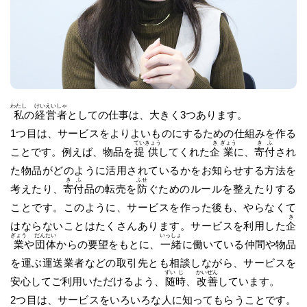
わたし
けい
えい
しゃ
私
の
経
営
者
としての仕事は、大きく3つあります。
1つ目は、サービスをよりよいものにするための仕組みを作る
てい
きょう
き
ぎょう
き
ふ
ことです。例えば、物品を
提
供
してくれた
企
業
に、
寄
付
され
た物品がどのように活用されているかをお知らせする方法を
き
ふ
ふせ
考えたり、
寄
付
品の転売を
防
ぐためのルールを整えたりする
ことです。このように、サービスを作った後も、やらなくて
き
はならないことはたくさんあります。サービスを利用した
企
ぎょう
だん
たい
いっ
しょ
業
や
団
体
からの要望をもとに、
一
緒
に働いている仲間や物品
を運ぶ運送業者などの取引先とも相談しながら、サービスを
ずい
じ
かい
ぜん
安心してご利用いただけるよう、
随
時
、
改
善
しています。
2つ目は、サービスをいろいろな人に知ってもらうことです。