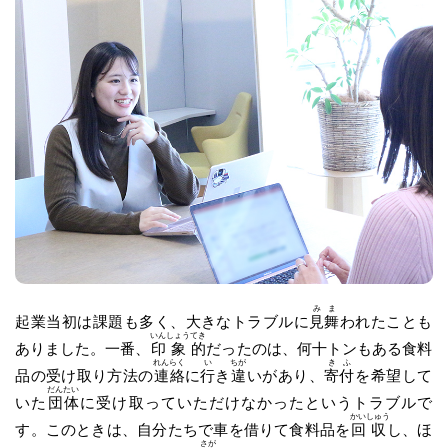
み
ま
起業当初は課題も多く、大きなトラブルに
見
舞
われたことも
いん
しょう
てき
ありました。一番、
印
象
的
だったのは、何十トンもある食料
れん
らく
い
ちが
き
ふ
品の受け取り方法の
連
絡
に
行
き
違
いがあり、
寄
付
を希望して
だん
たい
いた
団
体
に受け取っていただけなかったというトラブルで
かい
しゅう
す。このときは、自分たちで車を借りて食料品を
回
収
し、ほ
さが