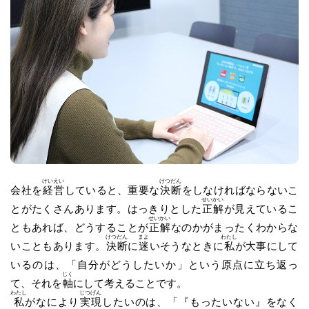
けい
えい
けつ
だん
会社を
経
営
していると、重要な
決
断
をしなければならないこ
せい
かい
とがたくさんあります。はっきりとした
正
解
が見えているこ
せい
かい
ともあれば、どうすることが
正
解
なのかがまったくわからな
けつ
だん
まよ
わたし
いこともあります。
決
断
に
迷
いそうなときに
私
が大事にして
いるのは、「自分がどうしたいか」という原点に立ち返っ
じく
て、それを
軸
にして考えることです。
わたし
じつ
げん
私
がなにより
実
現
したいのは、「『もったいない』をなく