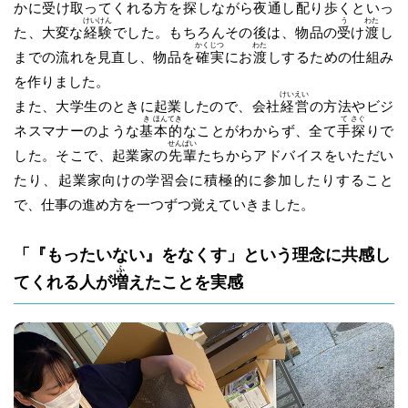
かに受け取ってくれる方を
探
しながら夜通し配り歩くといっ
けい
けん
う
わた
た、大変な
経
験
でした。もちろんその後は、物品の
受
け
渡
し
かく
じつ
わた
までの流れを見直し、物品を
確
実
にお
渡
しするための仕組み
を作りました。
けい
えい
また、大学生のときに起業したので、会社
経
営
の方法やビジ
き
ほん
てき
て
さぐ
ネスマナーのような
基
本
的
なことがわからず、全て
手
探
りで
せん
ぱい
した。そこで、起業家の
先
輩
たちからアドバイスをいただい
たり、起業家向けの学習会に積極的に参加したりすること
で、仕事の進め方を一つずつ覚えていきました。
「『もったいない』をなくす」という理念に共感し
ふ
てくれる人が
増
えたことを実感