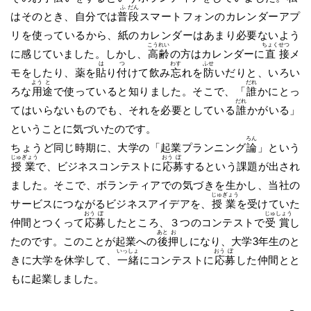
ふ
だん
はそのとき、自分では
普
段
スマートフォンのカレンダーアプ
リを使っているから、紙のカレンダーはあまり必要ないよう
こう
れい
ちょく
せつ
に感じていました。しかし、
高
齢
の方はカレンダーに
直
接
メ
は
つ
わす
ふせ
モをしたり、薬を
貼
り
付
けて飲み
忘
れを
防
いだりと、いろい
よう
と
だれ
ろな
用
途
で使っていると知りました。そこで、「
誰
かにとっ
だれ
てはいらないものでも、それを必要としている
誰
かがいる」
ということに気づいたのです。
ろん
ちょうど同じ時期に、大学の「起業プランニング
論
」という
じゅ
ぎょう
おう
ぼ
授
業
で、ビジネスコンテストに
応
募
するという課題が出され
ました。そこで、ボランティアでの気づきを生かし、当社の
じゅ
ぎょう
サービスにつながるビジネスアイデアを、
授
業
を受けていた
おう
ぼ
じゅ
しょう
仲間とつくって
応
募
したところ、３つのコンテストで
受
賞
し
あと
お
たのです。このことが起業への
後
押
しになり、大学3年生のと
いっ
しょ
おう
ぼ
きに大学を休学して、
一
緒
にコンテストに
応
募
した仲間とと
もに起業しました。