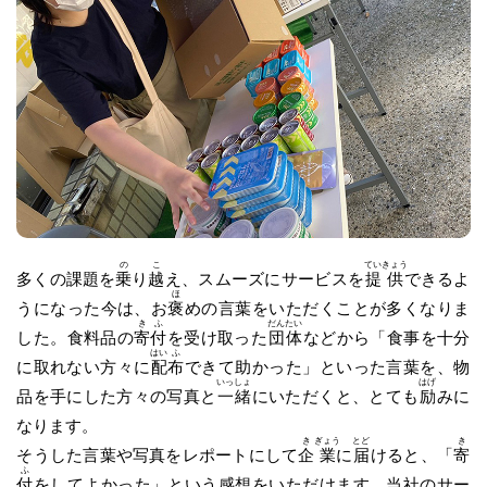
の
こ
てい
きょう
多くの課題を
乗
り
越
え、スムーズにサービスを
提
供
できるよ
ほ
うになった今は、お
褒
めの言葉をいただくことが多くなりま
き
ふ
だん
たい
した。食料品の
寄
付
を受け取った
団
体
などから「食事を十分
はい
ふ
に取れない方々に
配
布
できて助かった」といった言葉を、物
いっ
しょ
はげ
品を手にした方々の写真と
一
緒
にいただくと、とても
励
みに
なります。
き
ぎょう
とど
き
そうした言葉や写真をレポートにして
企
業
に
届
けると、「
寄
ふ
付
をしてよかった」という感想をいただけます。当社のサー