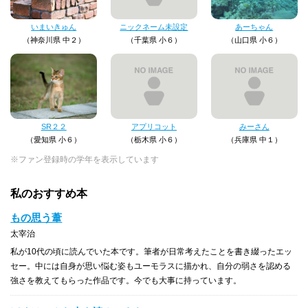
いまいきゅん
ニックネーム未設定
あーちゃん
（神奈川県 中２）
（千葉県 小６）
（山口県 小６）
SR２２
アプリコット
みーさん
（愛知県 小６）
（栃木県 小６）
（兵庫県 中１）
※ファン登録時の学年を表示しています
私のおすすめ本
もの思う葦
太宰治
私が10代の頃に読んでいた本です。筆者が日常考えたことを書き綴ったエッ
セー。中には自身が思い悩む姿もユーモラスに描かれ、自分の弱さを認める
強さを教えてもらった作品です。今でも大事に持っています。