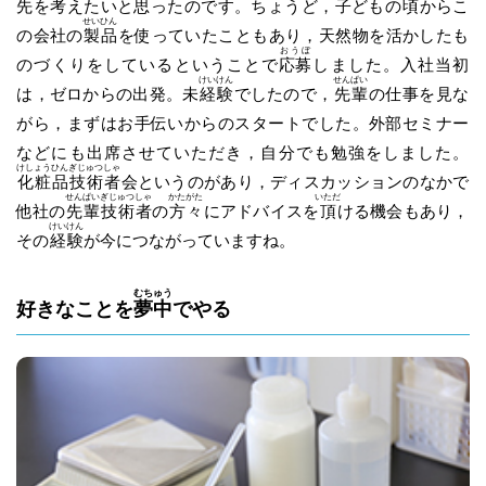
先を考えたいと思ったのです。ちょうど，子どもの
頃
からこ
せいひん
の会社の
製品
を使っていたこともあり，天然物を活かしたも
おうぼ
のづくりをしているということで
応募
しました。入社当初
けいけん
せんぱい
は，ゼロからの出発。未
経験
でしたので，
先輩
の仕事を見な
がら，まずはお手伝いからのスタートでした。外部セミナー
などにも出席させていただき，自分でも勉強をしました。
けしょうひん
ぎじゅつしゃ
化粧品
技術者
会というのがあり，ディスカッションのなかで
せんぱい
ぎじゅつしゃ
かたがた
いただ
他社の
先輩
技術者
の
方々
にアドバイスを
頂
ける機会もあり，
けいけん
その
経験
が今につながっていますね。
むちゅう
好きなことを
夢中
でやる