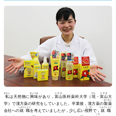
わたし
きょうみ
とやま
げん
とやま
私
は天然物に
興味
があり，
富山
医科薬科大学（
現
・
富山
大
せいやく
学）で漢方薬の研究をしていました。卒業後，漢方薬の
製薬
しゅうしょく
しや
しゅうしょく
会社への
就職
を考えていましたが，少し広い
視野
で，
就職
ころ