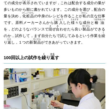
ての成分が
表示
されていますが，これは配合する成分の量が
多いものから順に書かれています。この成分を選び，配合の
けしょうひん
わたし
量を決め，
化粧品
の中身のレシピを作ることが
私
の主な仕事
こうにゅう
さまざま
つばきあぶら
です。原料メーカーさんから
購入
した
様々
な成分と
椿油
ま
あ
せいひん
を，どのようなバランスで
混
ぜ
合
わせたら良い
製品
ができる
く
のか，試作して，まず自分たちで試してみるという作業を
繰
かえ
せいひん
り
返
し，１つの新
製品
ができあがっていきます。
く
かえ
100回以上の試作を
繰
り
返
す