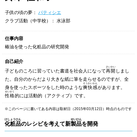
子供の頃の夢：
パティシエ
クラブ活動（中学校）： 水泳部
仕事内容
椿油を使った化粧品の研究開発
自己紹介
さいかい
子どものころに習っていた書道を社会人になって
再開
しまし
た。自分のからだより大きな紙に筆を走らせるのですが、全
そうかいかん
身を使ったスポーツをした時のような
爽快感
があります。
せいかく
性格
的には活動的（アクティブ）です。
※このページに書いてある内容は取材日（2015年03月12日）時点のものです
けしょうひん
せいひん
化粧品
のレシピを考えて新
製品
を開発