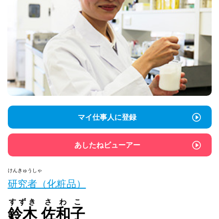
マイ仕事人に登録
あしたねビューアー
けんきゅうしゃ
研究者（化粧品）
すずき
さわこ
鈴木
佐和子