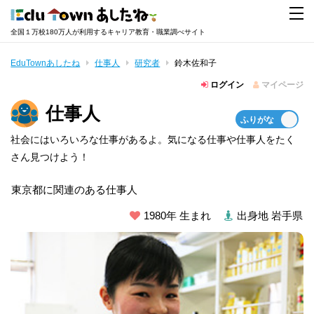
全国１万校180万人が利用するキャリア教育・職業調べサイト
EduTownあしたね
仕事人
研究者
鈴木佐和子
ログイン
マイページ
仕事人
社会にはいろいろな仕事があるよ。気になる仕事や仕事人をたく
さん見つけよう！
東京都に関連のある仕事人
1980年 生まれ
出身地 岩手県