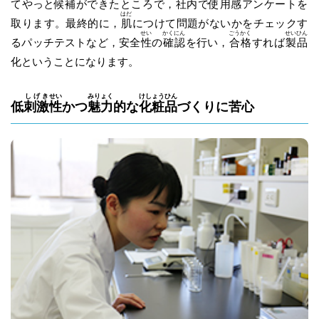
てやっと
候補
ができたところで，社内で使用感アンケートを
はだ
取ります。最終的に，
肌
につけて問題がないかをチェックす
せい
かくにん
ごうかく
せいひん
るパッチテストなど，安全
性
の
確認
を行い，
合格
すれば
製品
化ということになります。
しげき
せい
みりょく
けしょうひん
低
刺激
性
かつ
魅力
的な
化粧品
づくりに苦心