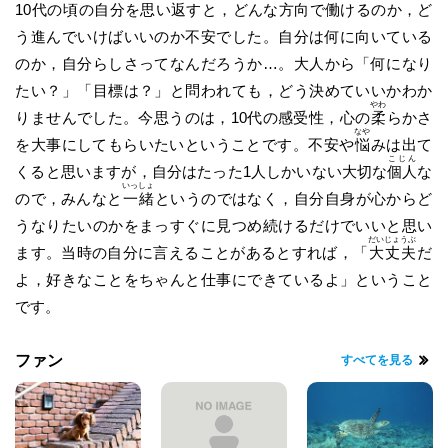
10代の
頃
の自分を思い返すと，どんな方向で働けるのか，ど
う進んでいけばいいのか不安でした。自分は何に向いている
のか，自分らしさってなんだろうか…。大人から「何になり
たい？」「目標は？」と問われても，どう決めていいかわか
やわ
りませんでした。今思うのは，10代の感受性，心の
柔
らかさ
なや
を大事にしてもらいたいということです。不安や
悩
みは出て
こじん
くると思いますが，自分はたった1人しかいない大切な
個人
な
いっしょ
ので，みんなと
一緒
というのではなく，自分自身が心からど
うなりたいのかをまっすぐに見つめ続けるだけでいいと思い
だいじょうぶ
ます。当時の自分に言えることがあるとすれば，「
大丈夫
だ
よ，好きなことをちゃんと仕事にできているよ」ということ
です。
ファン
すべてを見る