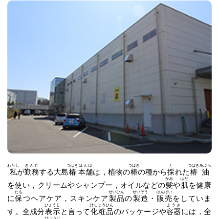
わたし
きんむ
つばき
ほんぽ
つばき
と
つばきあぶら
私
が
勤務
する大島
椿
本舗
は，植物の
椿
の種から
採
れた
椿油
かみ
はだ
を使い，クリームやシャンプー，オイルなどの
髪
や
肌
を健康
たも
せいひん
せいぞう
はんばい
に
保
つヘアケア，スキンケア
製品
の
製造
・
販売
をしていま
ひょうじ
けしょうひん
ようき
す。全成分
表示
と言って
化粧品
のパッケージや
容器
には，全
ひょうじ