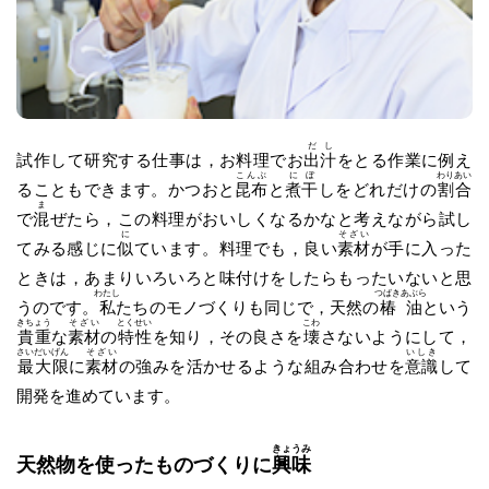
だし
試作して研究する仕事は，お料理でお
出汁
をとる作業に例え
こんぶ
にぼ
わりあい
ることもできます。かつおと
昆布
と
煮干
しをどれだけの
割合
ま
で
混
ぜたら，この料理がおいしくなるかなと考えながら試し
に
そざい
てみる感じに
似
ています。料理でも，良い
素材
が手に入った
ときは，あまりいろいろと味付けをしたらもったいないと思
わたし
つばきあぶら
うのです。
私
たちのモノづくりも同じで，天然の
椿油
という
きちょう
そざい
とくせい
こわ
貴重
な
素材
の
特性
を知り，その良さを
壊
さないようにして，
さいだいげん
そざい
いしき
最大限
に
素材
の強みを活かせるような組み合わせを
意識
して
開発を進めています。
きょうみ
天然物を使ったものづくりに
興味