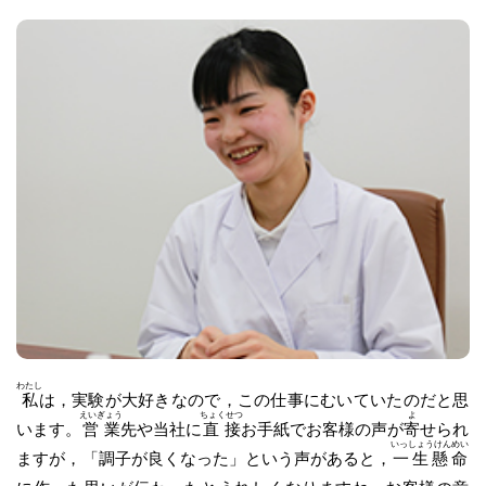
わたし
私
は，実験が大好きなので，この仕事にむいていたのだと思
えいぎょう
ちょくせつ
よ
います。
営業
先や当社に
直接
お手紙でお客様の声が
寄
せられ
いっしょうけんめい
ますが，「調子が良くなった」という声があると，
一生懸命