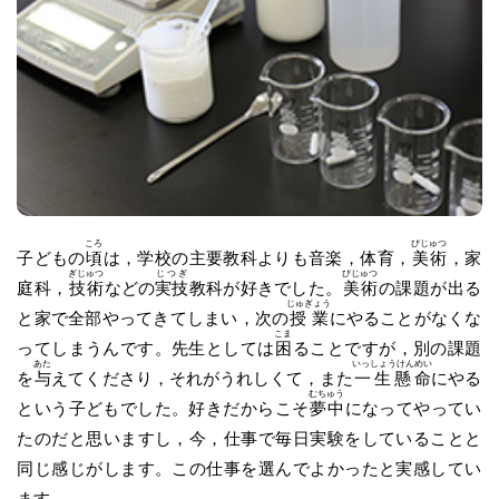
ころ
びじゅつ
子どもの
頃
は，学校の主要教科よりも音楽，体育，
美術
，家
ぎじゅつ
じつぎ
びじゅつ
庭科，
技術
などの
実技
教科が好きでした。
美術
の課題が出る
じゅぎょう
と家で全部やってきてしまい，次の
授業
にやることがなくな
こま
ってしまうんです。先生としては
困
ることですが，別の課題
あた
いっしょうけんめい
を
与
えてくださり，それがうれしくて，また
一生懸命
にやる
むちゅう
という子どもでした。好きだからこそ
夢中
になってやってい
たのだと思いますし，今，仕事で毎日実験をしていることと
同じ感じがします。この仕事を選んでよかったと実感してい
ます。