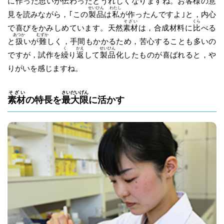
に作った思いが伝わったとうれしくなりますね。お客様の意
せいひん
わたし
見を読みながら，｢この
製品
は
私
が作ったんですよ｣と，内心
そざい
くら
で喜びをかみしめています。天然
素材
は，合成材料に
比
べる
あつか
むずか
と
扱
いが
難
しく，手間もかかるため，苦心することも多いの
く
かえ
せいひん
ですが，試作を
繰
り
返
して
製品
化したものが喜ばれると，や
りがいを感じますね。
そざい
さいだいげん
素材
の特長を
最大限
に活かす