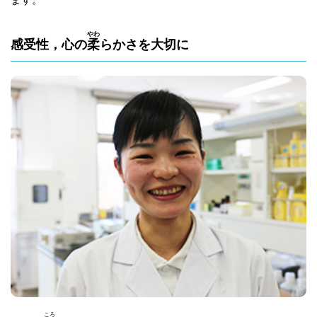
やわ
感受性，心の
柔
らかさを大切に
ころ