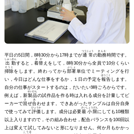
つうじょう
きんむ
平日の5日間，8時30分から17時までが
通常
の
勤務
時間です。
しゅっきん
きが
出勤
すると，
着替
えをして，8時30分から全員で10分くらい
そうじ
ぶしょ
掃除
をします。終わってから
部署
単位でミーティングを行
ほうこく
い，今日はどんな仕事をするか，１日の予定を
報告
します。
自分の仕事がスタートするのは，だいたい9時ごろからです。
せいひん
例えば，新
製品
の試作品を作る時は入れる成分を計量してビ
ま
あ
ーカーで
混
ぜ
合
わせます。できあがったサンプルは自分自身
ひょうか
さいしょうげん
で使ってみて
評価
します。成分は必要
最小限
にしても10種類
以上入りますので，その組み合わせ，配合バランスを100回以
上は変えて試してみないと形になりません。何か月もかかっ
こうほ