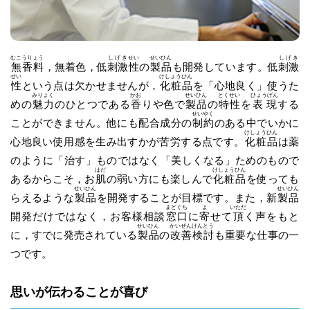
むこうりょう
しげき
せい
せいひん
しげき
無香料
，無着色，低
刺激
性
の
製品
も開発しています。低
刺激
せい
けしょうひん
性
という点は欠かせませんが，
化粧品
を「心地良く」使うた
みりょく
かお
せいひん
とくせい
ひょうげん
めの
魅力
のひとつである
香
りや色で
製品
の
特性
を
表現
する
せいやく
ことができません。他にも配合成分の
制約
のある中でいかに
けしょうひん
心地良い使用感を生み出すかが苦労する点です。
化粧品
は薬
のように「治す」ものではなく「美しくなる」ためのもので
はだ
けしょうひん
あるからこそ，お
肌
の弱い方にも楽しんで
化粧品
を使っても
せいひん
せいひん
らえるような
製品
を開発することが目標です。また，新
製品
まどぐち
よ
いただ
開発だけではなく，お客様相談
窓口
に
寄
せて
頂
く声をもと
せいひん
かいぜん
けんとう
に，すでに発売されている
製品
の
改善
検討
も重要な仕事の一
つです。
思いが伝わることが喜び