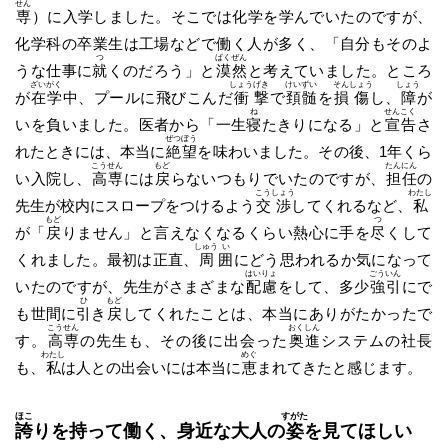
せん
専
）に入学しました。そこでは化学を学んでいたのですが、
化学科の卒業生は工場などで働く人が多く、「自分もそのよ
つ
ばく
ぜん
うな仕事に
就
くのだろう」と
漠
然
と考えていました。ところ
ざい
がく
しょう
げき
けい
ずい
そん
しょう
しょう
が
在
学
中、プールに飛びこんだ
衝
撃
で
頚
髄
を
損
傷
し、
障
が
ね
せん
こく
いを負いました。医者から「一生
寝
たきりになる」と
宣
告
さ
ぜつ
ぼう
れたときには、本当に
絶
望
を味わいました。その後、1年くら
こう
せん
もど
たん
にん
い入院し、
高
専
には
戻
らないつもりでいたのですが、
担
任
の
こう
しょう
わたし
先生が校内にスロープをつけるよう
交
渉
してくれるなど、
私
もど
つ
が「
戻
りません」と言えなくなるくらい熱心に手を
尽
くして
しゅう
い
くれました。最初は正直、
周
囲
にどう思われるか気になって
はい
りょ
ごう
いん
いたのですが、先生がさまざまな
配
慮
をして、多少
強
引
にで
ひ
もど
も世間に
引
き
戻
してくれたことは、本当にありがたかったで
こう
せん
おく
しん
す。
高
専
の先生も、その後に出会った
奥
進
システムの社長
わたし
めぐ
も、
私
は人との出会いには本当に
恵
まれてきたと感じます。
ほこ
すがた
誇
りを持って働く、身近な大人の
姿
を見てほしい