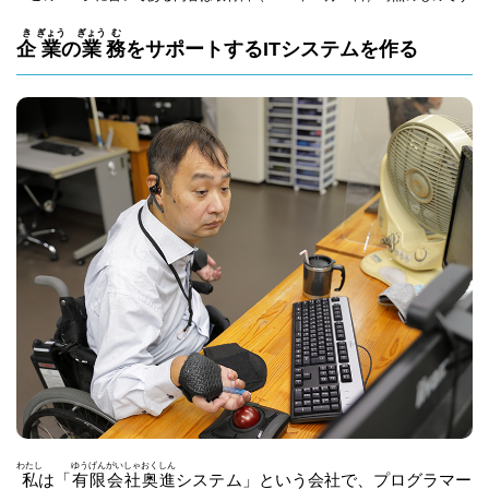
き
ぎょう
ぎょう
む
企
業
の
業
務
をサポートするITシステムを作る
わたし
ゆう
げん
がい
しゃ
おく
しん
私
は「
有
限
会
社
奥
進
システム」という会社で、プログラマー