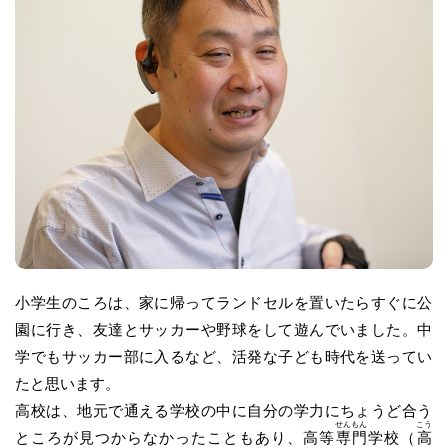
小学生のころは、家に帰ってランドセルを置いたらすぐに公
園に行き、友達とサッカーや野球をして遊んでいました。中
学でもサッカー部に入るなど、活発な子ども時代を送ってい
たと思います。
高校は、地元で通える学校の中に自分の学力にちょうど合う
せん
もん
こう
ところが見つからなかったこともあり、高等
専
門
学校（
高