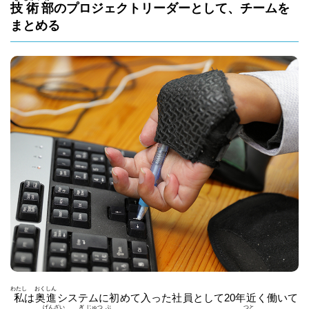
技
術
部
のプロジェクトリーダーとして、チームを
まとめる
わたし
おく
しん
私
は
奥
進
システムに初めて入った社員として20年近く働いて
げん
ざい
ぎ
じゅつ
ぶ
つと