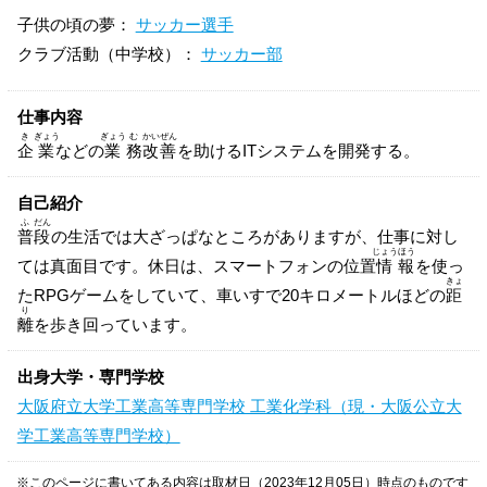
子供の頃の夢：
サッカー選手
クラブ活動（中学校）：
サッカー部
仕事内容
き
ぎょう
ぎょう
む
かい
ぜん
企
業
などの
業
務
改
善
を助けるITシステムを開発する。
自己紹介
ふ
だん
普
段
の生活では大ざっぱなところがありますが、仕事に対し
じょう
ほう
ては真面目です。休日は、スマートフォンの位置
情
報
を使っ
きょ
たRPGゲームをしていて、車いすで20キロメートルほどの
距
り
離
を歩き回っています。
出身大学・専門学校
大阪府立大学工業高等専門学校 工業化学科（現・大阪公立大
学工業高等専門学校）
※このページに書いてある内容は取材日（2023年12月05日）時点のものです