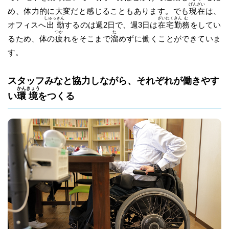
げん
ざい
め、体力的に大変だと感じることもあります。でも
現
在
は、
しゅっ
きん
ざい
たく
きん
む
オフィスへ
出
勤
するのは週2日で、週3日は
在
宅
勤
務
をしてい
つか
た
るため、体の
疲
れをそこまで
溜
めずに働くことができていま
す。
スタッフみなと協力しながら、それぞれが働きやす
かん
きょう
い
環
境
をつくる