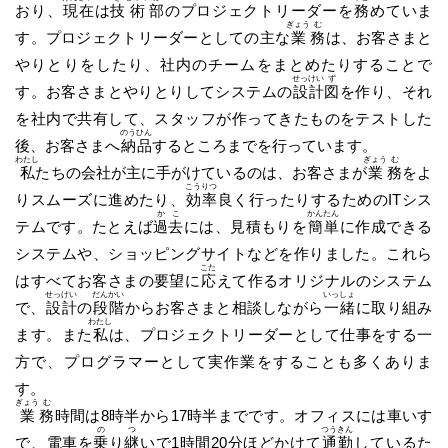
おり、
現
在
は
技
術
部
のプロジェクトリーダーを
務
めていま
ぎょう
む
す。プロジェクトリーダーとしての主な
業
務
は、お客さまと
やりとりをしたり、社内のチームをまとめたりすることで
せっ
けい
ず
す。お客さまとやりとりしてシステムの
設
計
図
を作り、それ
を社内で共有して、スタッフが作ってきたものをテストした
のう
ひん
後、お客さまへ
納
品
するところまでを行っています。
わたし
ぎょう
む
私
たちの会社が主に手がけているのは、お客さまが
業
務
をよ
こう
りつ
りスムーズに進めたり、
効
率
良く行ったりするためのITシス
か
こ
かん
たん
テムです。たとえば
過
去
には、見積もりを
簡
単
に作成できる
システムや、ショッピングサイトなどを作りました。これら
こた
はすべてお客さまの要望に
応
えて作るオリジナルのシステム
せっ
けい
だん
かい
いっ
しょ
で、
設
計
の
段
階
からお客さまと相談しながら
一
緒
に取り組み
わたし
ます。また
私
は、プロジェクトリーダーとして仕事をする一
方で、プログラマーとして実作業をすることも多くありま
す。
ぎょう
む
業
務
時間は8時半から17時半までです。オフィスには車いす
の
つ
つう
きん
で、電車を
乗
り
継
いで1時間20分ほどかけて
通
勤
しているた