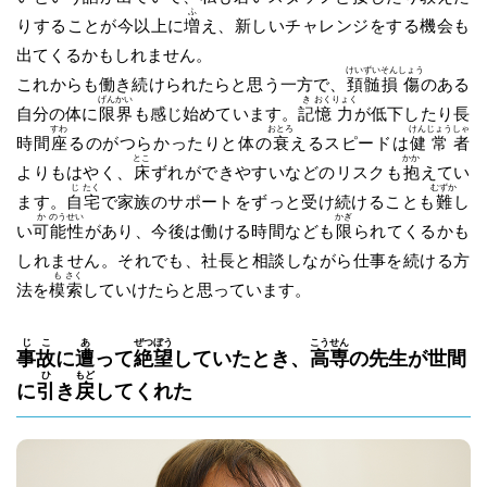
ふ
りすることが今以上に
増
え、新しいチャレンジをする機会も
出てくるかもしれません。
けい
ずい
そん
しょう
これからも働き続けられたらと思う一方で、
頚
髄
損
傷
のある
げん
かい
き
おく
りょく
自分の体に
限
界
も感じ始めています。
記
憶
力
が低下したり長
すわ
おとろ
けん
じょう
しゃ
時間
座
るのがつらかったりと体の
衰
えるスピードは
健
常
者
とこ
かか
よりもはやく、
床
ずれができやすいなどのリスクも
抱
えてい
じ
たく
むずか
ます。
自
宅
で家族のサポートをずっと受け続けることも
難
し
か
のう
せい
かぎ
い
可
能
性
があり、今後は働ける時間なども
限
られてくるかも
しれません。それでも、社長と相談しながら仕事を続ける方
も
さく
法を
模
索
していけたらと思っています。
じ
こ
あ
ぜつ
ぼう
こう
せん
事
故
に
遭
って
絶
望
していたとき、
高
専
の先生が世間
ひ
もど
に
引
き
戻
してくれた