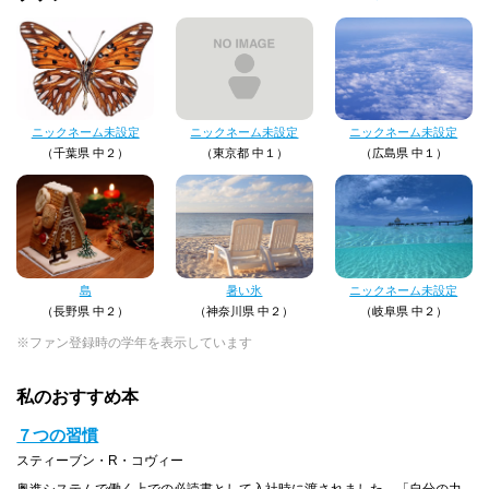
ニックネーム未設定
ニックネーム未設定
ニックネーム未設定
（千葉県 中２）
（東京都 中１）
（広島県 中１）
島
暑い氷
ニックネーム未設定
（長野県 中２）
（神奈川県 中２）
（岐阜県 中２）
※ファン登録時の学年を表示しています
私のおすすめ本
７つの習慣
スティーブン・R・コヴィー
奥進システムで働く上での必読書として入社時に渡されました。「自分の力