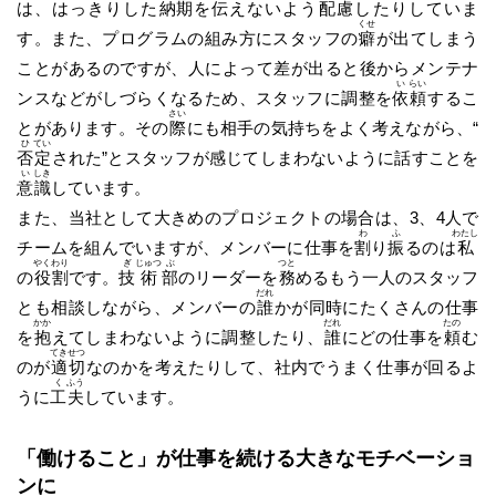
は、はっきりした
納
期
を伝えないよう
配
慮
したりしていま
くせ
す。また、プログラムの組み方にスタッフの
癖
が出てしまう
ことがあるのですが、人によって差が出ると後からメンテナ
い
らい
ンスなどがしづらくなるため、スタッフに調整を
依
頼
するこ
さい
とがあります。その
際
にも相手の気持ちをよく考えながら、“
ひ
てい
否
定
された”とスタッフが感じてしまわないように話すことを
い
しき
意
識
しています。
また、当社として大きめのプロジェクトの場合は、3、4人で
わ
ふ
わたし
チームを組んでいますが、メンバーに仕事を
割
り
振
るのは
私
やく
わり
ぎ
じゅつ
ぶ
つと
の
役
割
です。
技
術
部
のリーダーを
務
めるもう一人のスタッフ
だれ
とも相談しながら、メンバーの
誰
かが同時にたくさんの仕事
かか
だれ
たの
を
抱
えてしまわないように調整したり、
誰
にどの仕事を
頼
む
てき
せつ
のが
適
切
なのかを考えたりして、社内でうまく仕事が回るよ
く
ふう
うに
工
夫
しています。
「働けること」が仕事を続ける大きなモチベーショ
ンに