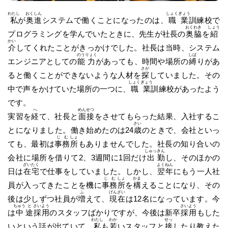
わたし
おく
しん
しょく
ぎょう
私
が
奥
進
システムで働くことになったのは、
職
業
訓練校で
おく
わき
しょう
プログラミングを学んでいたときに、先生が社長の
奥
脇
を
紹
かい
介
してくれたことがきっかけでした。社長は当時、システム
のう
りょく
しば
エンジニアとしての
能
力
があっても、時間や場所の
縛
りがあ
さが
ると働くことができないような人材を
探
していました。その
しょく
ぎょう
中で声をかけていた場所の一つに、
職
業
訓練校があったよう
です。
へ
めん
せつ
実習を
経
て、社長と
面
接
をさせてもらった結果、入社するこ
さい
とになりました。働き始めたのは24
歳
のときで、会社といっ
じ
む
しょ
ても、最初は
事
務
所
もありませんでした。社長の知り合いの
しゅっ
きん
会社に場所を借りて2、3週間に1回だけ
出
勤
し、そのほかの
ざい
たく
よく
ねん
日は
在
宅
で仕事をしていました。しかし、
翌
年
にもう一人社
じ
む
しょ
かま
員が入ってきたことを機に
事
務
所
を
構
えることになり、その
ふ
げん
ざい
後は少しずつ社員が
増
えて、
現
在
は12名になっています。今
ちゅう
と
さい
よう
さい
よう
は
中
途
採
用
のスタッフばかりですが、今後は新卒
採
用
もした
わたし
わか
せっ
いという話が出ていて、
私
も
若
いスタッフと
接
したり教えた