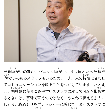
しょう
しょう
せい
しん
発達
障
がいのほか、パニック
障
がい、うつ病といった
精
神
しょう
とく
せい
障
がいのあるスタッフもいるため、一人一人の
特
性
に合わせ
てコミュニケーションを取ることを心がけています。たとえ
せい
しん
てき
し
てき
ば、
精
神
的
に落ちこみやすいスタッフに対して何かを
指
摘
す
るときには、直球で言うのではなく、やんわり伝えるように
し
き
したり、
締
め
切
りをプレッシャーに感じてしまうスタッフに
のう
き
はい
りょ