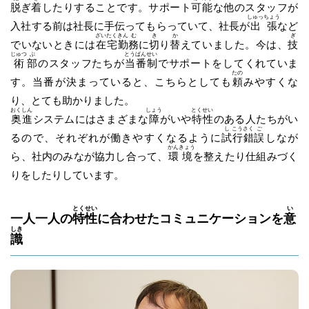
脱
ぎ
着
したりすることです。サポート
可
能
な他のスタッフが
しゅっ
ちょう
入社する前は社長に手伝ってもらっていて、社長が
出
張
など
ざい
たく
きん
む
き
か
ぎ
でいないときには
在
宅
勤
務
に
切
り
替
えていました。今は、
技
じゅつ
ぶ
とう
ばん
せい
術
部
のスタッフたちが
当
番
制
でサポートをしてくれていま
たの
す。当番が決まっていると、こちらとしても
頼
みやすくな
り、とても助かりました。
おく
しん
しょう
とく
せい
奥
進
システムにはさまざまな
障
がいや
特
性
のある人たちがい
し
こう
さく
ご
るので、それぞれが働きやすくなるように
試
行
錯
誤
しなが
かん
きょう
ら、社内のみなが協力し合って、
環
境
を整えたり仕組みづく
りをしたりしています。
とく
せい
い
一人一人の
特
性
に合わせたコミュニケーションを
意
しき
識