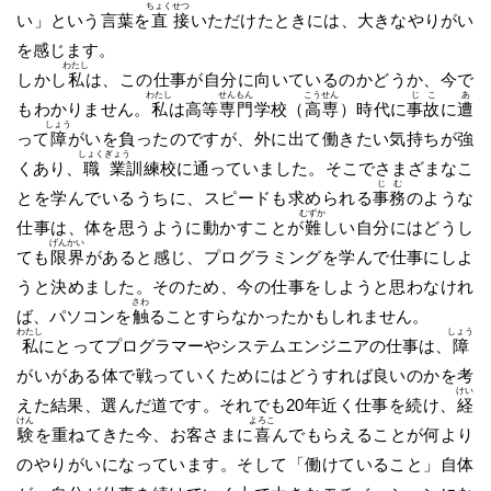
ちょく
せつ
い」という言葉を
直
接
いただけたときには、大きなやりがい
を感じます。
わたし
しかし
私
は、この仕事が自分に向いているのかどうか、今で
わたし
せん
もん
こう
せん
じ
こ
あ
もわかりません。
私
は高等
専
門
学校（
高
専
）時代に
事
故
に
遭
しょう
って
障
がいを負ったのですが、外に出て働きたい気持ちが強
しょく
ぎょう
くあり、
職
業
訓練校に通っていました。そこでさまざまなこ
じ
む
とを学んでいるうちに、スピードも求められる
事
務
のような
むずか
仕事は、体を思うように動かすことが
難
しい自分にはどうし
げん
かい
ても
限
界
があると感じ、プログラミングを学んで仕事にしよ
うと決めました。そのため、今の仕事をしようと思わなけれ
さわ
ば、パソコンを
触
ることすらなかったかもしれません。
わたし
しょう
私
にとってプログラマーやシステムエンジニアの仕事は、
障
がいがある体で戦っていくためにはどうすれば良いのかを考
けい
えた結果、選んだ道です。それでも20年近く仕事を続け、
経
けん
よろこ
験
を重ねてきた今、お客さまに
喜
んでもらえることが何より
のやりがいになっています。そして「働けていること」自体