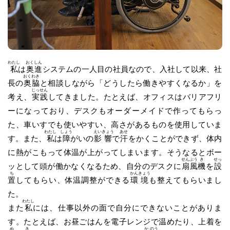
わたし
おく
しん
私
は
奥
進
システムの一人目の社員なので、入社して以来、社
おく
わき
長の
奥
脇
と相談しながら「どうしたら働きやすくなるか」を
じっ
せん
考え、
実
践
してきました。たとえば、オフィスはバリアフリ
ーになっており、デスクもオーダーメイドで作ってもらっ
た、車いすでも使いやすい、高さがあるものを使用していま
わたし
しょう
えい
きょう
あせ
す。また、
私
は
障
がいの
影
響
で
汗
をかくことができず、体内
に熱がこもって体温が上がってしまいます。そうなるとボー
せん
ぷう
き
せっ
ッとして頭が働かなくなるため、自分のデスクに
扇
風
機
を
設
ち
かん
きょう
置
してもらい、体温調整ができる
環
境
も整えてもらいまし
た。
わたし
また
私
には、仕事以外の面で自分にできないことがありま
す。たとえば、お昼ごはんを電子レンジで温めたり、上着を
ぬ
き
か
のう