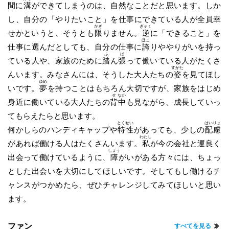
間に
溝
ができてしまうのは、自然なことだと思います。しか
し、自分の「やりたいこと」を仕事にできている人が全員幸
かぎ
ぎゃく
せかというと、そうとも
限
りません。
逆
に「できること」を
ほこ
仕事に選んだとしても、自分の仕事に
誇
りややりがいを持っ
ふ
ば
ている人や、家族のために
踏
ん
張
って働いている人がたくさ
すがた
んいます。みなさんには、そうした大人たちの
姿
を見てほし
ゆめ
いです。
夢
を持つことはもちろん大切ですが、家族をはじめ
せ
なか
身近に働いている大人たちの
背
中
も見ながら、成長していっ
てもらえたらと思います。
とく
せい
はい
りょ
何かしらのハンディキャップや
特
性
があっても、少しの
配
慮
わたし
があれば働ける人はたくさんいます。
私
が今の会社と運良く
しょう
出会って働けているように、
障
がいがある方々には、ちょっ
とした出会いを大切にしてほしいです。そしてもし働けるチ
ャンスがつかめたら、ぜひチャレンジしてみてほしいと思い
ます。
ファン
すべてを見る