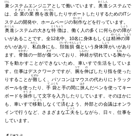
けん
おく
しん
兼
システムエンジニアとして働いています。
奥
進
システムで
き
ぎょう
ぎょう
む
かい
ぜん
は、
企
業
の
業
務
を
改
善
したりサポートしたりするためのITシ
せい
さく
ステムの開発や、ホームページの
制
作
などを行っています。
おく
しん
とく
ちょう
しょう
奥
進
システムの大きな
特
徴
は、働く人の多くに何らかの
障
が
せい
しん
しょう
いがあることです。全12名中、10名に身体もしくは
精
神
の
障
わたし
けい
ずい
そん
しょう
しょう
がいがあり、
私
自身にも、
頚
髄
損
傷
という身体
障
がいがあり
せき
ずい
きず
しん
けい
むね
ます。
脊
髄
の一部が
傷
ついており、
神
経
が切れている
胸
から
下を動かすことができないため、車いすで生活をしていま
うで
の
す。仕事はデスクワークですが、
腕
を
伸
ばしたり指を使った
むずか
りすることが
難
しく、パソコンはマウスの代わりにトラック
て
ぶくろ
はさ
ボールを使ったり、
手
袋
と手の間に
挟
んだペンを使ってキー
そう
さ
ボードを
操
作
して文字を入力したりしています。そのほかに
い
どう
す
も、車いすで
移
動
しなくて
済
むよう、外部との会議はオンラ
く
ふう
インで行うなど、さまざまな
工
夫
をしながら、日々、仕事を
しています。
ぎ
じゅつ
ぶ