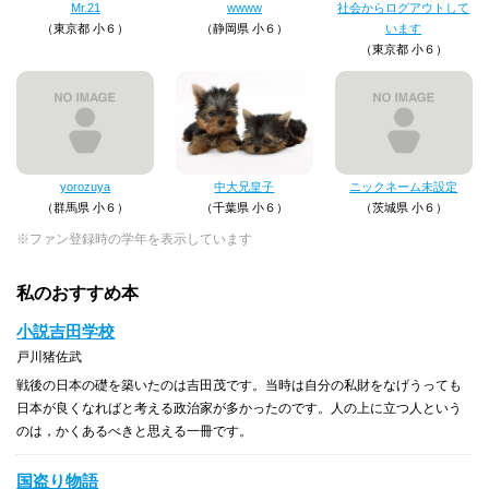
Mr.21
wwww
社会からログアウトして
（東京都 小６）
（静岡県 小６）
います
（東京都 小６）
yorozuya
中大兄皇子
ニックネーム未設定
（群馬県 小６）
（千葉県 小６）
（茨城県 小６）
※ファン登録時の学年を表示しています
私のおすすめ本
小説吉田学校
戸川猪佐武
戦後の日本の礎を築いたのは吉田茂です。当時は自分の私財をなげうっても
日本が良くなればと考える政治家が多かったのです。人の上に立つ人という
のは，かくあるべきと思える一冊です。
国盗り物語