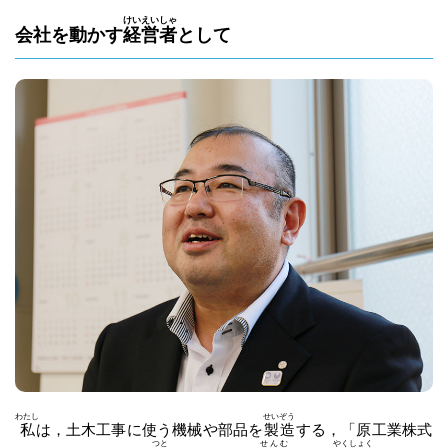
けいえいしゃ
会社を動かす
経営者
として
わたし
せいぞう
私
は，土木工事に使う機械や部品を
製造
する，「原工業株式
つと
せんむ
やくしょく