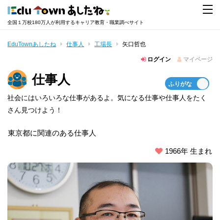
全国１万校180万人が利用するキャリア教育・職業調べサイト
EduTownあしたね
仕事人
工場長
矢口哲也
ログイン
マイページ
仕事人
社会にはいろいろな仕事があるよ。気になる仕事や仕事人をたく
さん見つけよう！
東京都に関連のある仕事人
1966年 生まれ