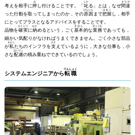
お
しか
まちが
考えを相手に
押
し付けることです。「
叱
る」とは，なぜ
間違
げんいん
はあく
った行動を取ってしまったのか，その
原因
まで
把握
し，相手
にとってプラスとなるアドバイスをすることです。
かくじつ
おさ
きほん
ぎょうむ
品物を
確実
に
納
めるという，ごく
基本
的な
業務
であっても，
細かい気配りがなければうまくできません。ごく小さな部品
わたし
ささ
が
私
たちのインフラを
支
えているように，大きな仕事も，小
はいりょ
さな
配慮
の積み重ねでできているのでしょう。
てんしょく
システムエンジニアから
転職