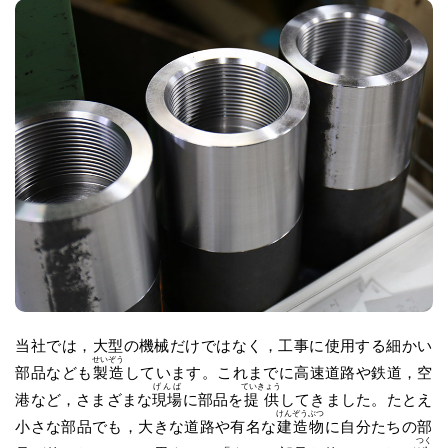
当社では，大型の機械だけではなく，工事に使用する細かい
せいぞう
部品なども
製造
しています。これまでに高速道路や鉄道，空
げんば
ていきょう
港など，さまざまな
現場
に部品を
提供
してきました。たとえ
けんぞうぶつ
小さな部品でも，大きな道路や有名な
建造物
に自分たちの部
つく