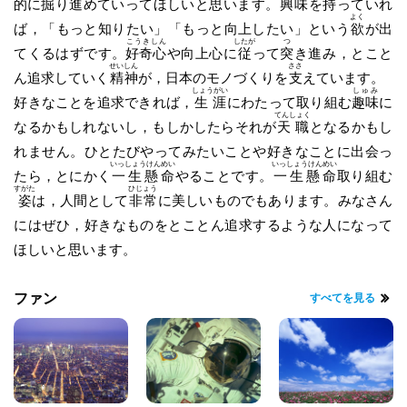
的に
掘
り進めていってほしいと思います。
興味
を持っていれ
よく
ば，「もっと知りたい」「もっと向上したい」という
欲
が出
こうきしん
したが
つ
てくるはずです。
好奇心
や向上心に
従
って
突
き進み，とこと
せいしん
ささ
ん追求していく
精神
が，日本のモノづくりを
支
えています。
しょうがい
しゅみ
好きなことを追求できれば，
生涯
にわたって取り組む
趣味
に
てんしょく
なるかもしれないし，もしかしたらそれが
天職
となるかもし
れません。ひとたびやってみたいことや好きなことに出会っ
いっしょうけんめい
いっしょうけんめい
たら，とにかく
一生懸命
やることです。
一生懸命
取り組む
すがた
ひじょう
姿
は，人間として
非常
に美しいものでもあります。みなさん
にはぜひ，好きなものをとことん追求するような人になって
ほしいと思います。
ファン
すべてを見る