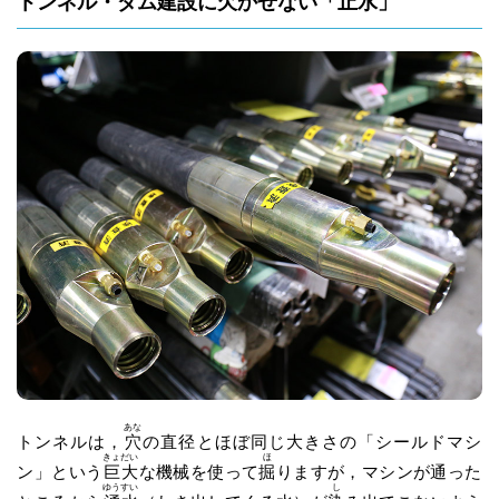
トンネル・ダム
建設
に欠かせない「
止水
」
あな
トンネルは，
穴
の直径とほぼ同じ大きさの「シールドマシ
きょだい
ほ
ン」という
巨大
な機械を使って
掘
りますが，マシンが通った
ゆうすい
し