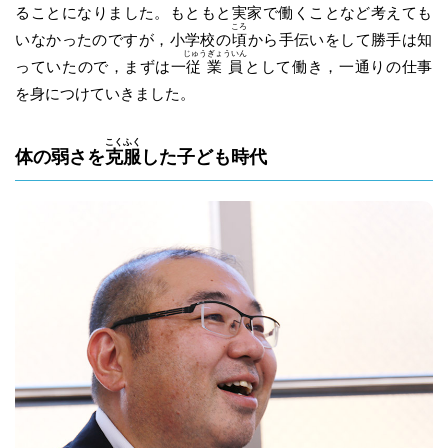
ることになりました。もともと実家で働くことなど考えても
ころ
いなかったのですが，小学校の
頃
から手伝いをして勝手は知
じゅうぎょういん
っていたので，まずは一
従業員
として働き，一通りの仕事
を身につけていきました。
こくふく
体の弱さを
克服
した子ども時代