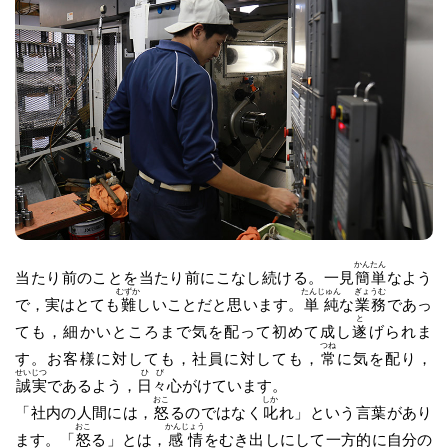
かんたん
当たり前のことを当たり前にこなし続ける。一見
簡単
なよう
むずか
たんじゅん
ぎょうむ
で，実はとても
難
しいことだと思います。
単純
な
業務
であっ
と
ても，細かいところまで気を配って初めて成し
遂
げられま
つね
す。お客様に対しても，社員に対しても，
常
に気を配り，
せいじつ
ひび
誠実
であるよう，
日々
心がけています。
おこ
しか
「社内の人間には，
怒
るのではなく
叱
れ」という言葉があり
おこ
かんじょう
ます。「
怒
る」とは，
感情
をむき出しにして一方的に自分の