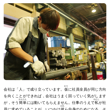
かり
会社は「人」で成り立っています。
仮
に社員全員が同じ方向
を向くことができれば，会社はうまく回っていく気がします
かんたん
わたし
が，そう
簡単
には動いてもらえません。仕事のうえで
私
が社
かれ
員に求めていることが，いつかは
彼
ら自身のためになる。そ