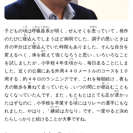
ころ
こきゅうき
けい
わずら
子どもの
頃
は
呼吸器
系
が弱く，ぜんそくを
患
っていて，発作
ねこ
のたびに
寝込
んでしまうほど病弱でした。調子の悪いときは
ねこ
月の半分ほど
寝込
んでいた時期もありました。そんな自分を
きた
変えるべく，体を
鍛
えて強くなろうと思い，いろいろなこと
ごろ
を試しましたが，小学校４年生
頃
から，毎日走ることにしま
した。近くの公園にある外周４４０メートルのコースを１０
周する，約４キロのランニングです。これを毎朝続け，夜も
か
ねこ
犬の散歩を
兼
ねて走っていたら，いつの間にか
寝込
むことも
おそ
なくなっていたんです。また，もともとはとても足が
遅
かっ
ころ
たはずなのに，小学校を卒業する
頃
にはリレーの選手にもな
けいぞく
れました。やはり，「
継続
は力なり」です。一度やると決め
たらしっかりと続けることが大事ですね。