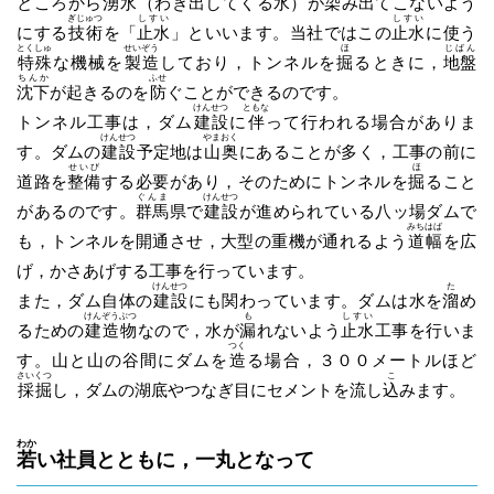
ところから
湧水
（わき出してくる水）が
染
み出てこないよう
ぎじゅつ
しすい
しすい
にする
技術
を「
止水
」といいます。当社ではこの
止水
に使う
とくしゅ
せいぞう
ほ
じばん
特殊
な機械を
製造
しており，トンネルを
掘
るときに，
地盤
ちんか
ふせ
沈下
が起きるのを
防
ぐことができるのです。
けんせつ
ともな
トンネル工事は，ダム
建設
に
伴
って行われる場合がありま
けんせつ
やまおく
す。ダムの
建設
予定地は
山奥
にあることが多く，工事の前に
せいび
ほ
道路を
整備
する必要があり，そのためにトンネルを
掘
ること
ぐんま
けんせつ
があるのです。
群馬
県で
建設
が進められている八ッ場ダムで
みちはば
も，トンネルを開通させ，大型の重機が通れるよう
道幅
を広
げ，かさあげする工事を行っています。
けんせつ
た
また，ダム自体の
建設
にも関わっています。ダムは水を
溜
め
けんぞうぶつ
も
しすい
るための
建造物
なので，水が
漏
れないよう
止水
工事を行いま
つく
す。山と山の谷間にダムを
造
る場合，３００メートルほど
さいくつ
こ
採掘
し，ダムの湖底やつなぎ目にセメントを流し
込
みます。
わか
若
い社員とともに，一丸となって