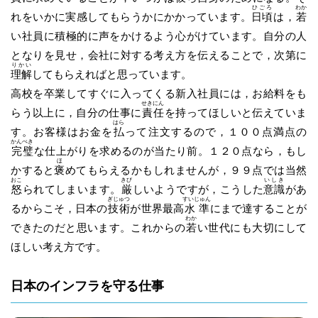
ひごろ
わか
れをいかに実感してもらうかにかかっています。
日頃
は，
若
い社員に積極的に声をかけるよう心がけています。自分の人
となりを見せ，会社に対する考え方を伝えることで，次第に
りかい
理解
してもらえればと思っています。
高校を卒業してすぐに入ってくる新入社員には，お給料をも
せきにん
らう以上に，自分の仕事に
責任
を持ってほしいと伝えていま
はら
す。お客様はお金を
払
って注文するので，１００点満点の
かんぺき
完璧
な仕上がりを求めるのが当たり前。１２０点なら，もし
ほ
かすると
褒
めてもらえるかもしれませんが，９９点では当然
おこ
きび
いしき
怒
られてしまいます。
厳
しいようですが，こうした
意識
があ
ぎじゅつ
すいじゅん
るからこそ，日本の
技術
が世界最高
水準
にまで達することが
わか
できたのだと思います。これからの
若
い世代にも大切にして
ほしい考え方です。
日本のインフラを守る仕事