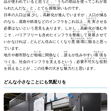
品が使われていると思うと，「うちの部品を使ってこれが
造
かんがいぶか
られたんだな」と，とても
感慨深
いものです。
げんしょう
こうれい
へ
日本の人口は
減少
し，
高齢
化が進んでいますが，人口が
減
る
じゅうじつ
のなら，道路や鉄道などのインフラをこれ以上，
充実
させる
こうれい
必要はないという意見もあります。しかし，
高齢
化が進む今
せいび
はってん
こそ，バリアフリーも含めたインフラを
整備
して
発展
させて
あくじゅんかん
おちい
いかなければ，どんどん住みにくくなり
悪循環
に
陥
ると思っ
ています。
ちいき
だれ
かんきょう
地方や都市部など
地域
に関係なく，
誰
もが住みやすい
環境
を
ささ
ふかけつ
やくわり
つくる。社会のインフラを
支
えるという，必要
不可欠
な
役割
にな
みりょく
を
担
えることが，この仕事の大きな
魅力
だと思います。
どんな小さなことにも気配りを