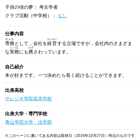
子供の頃の夢： 考古学者
クラブ活動（中学校）：
なし
仕事内容
せんむ
けいえい
専務
として，会社を
経営
する立場ですが，会社内のさまざま
じつむ
たず
な
実務
にも
携
さわっています。
自己紹介
本が好きです。一つ決めたら長く続けることができます。
出身高校
サレジオ学院高等学校
出身大学・専門学校
青山学院大学 法学部
※このページに書いてある内容は取材日（2016年10月27日）時点のものです