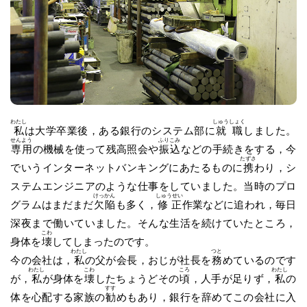
わたし
しゅうしょく
私
は大学卒業後，ある銀行のシステム部に
就職
しました。
せんよう
ふりこみ
専用
の機械を使って残高照会や
振込
などの手続きをする，今
たずさ
でいうインターネットバンキングにあたるものに
携
わり，シ
ステムエンジニアのような仕事をしていました。当時のプロ
けっかん
しゅうせい
グラムはまだまだ
欠陥
も多く，
修正
作業などに追われ，毎日
深夜まで働いていました。そんな生活を続けていたところ，
こわ
身体を
壊
してしまったのです。
わたし
つと
今の会社は，
私
の父が会長，おじが社長を
務
めているのです
わたし
こわ
ころ
わたし
が，
私
が身体を
壊
したちょうどその
頃
，人手が足りず，
私
の
すす
体を心配する家族の
勧
めもあり，銀行を辞めてこの会社に入