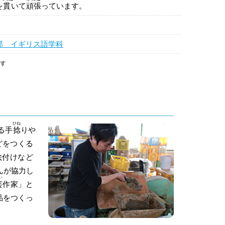
を
貫
いて
頑張
っています。
部 イギリス語学科
です
ひね
る手
捻
りや
どをつくる
絵付けなど
んが協力し
い
芸
作家」と
品をつくっ