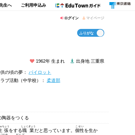
先生へ
ご利用申込み
ログイン
マイページ
1962年 生まれ
出身地 三重県
子供の頃の夢：
パイロット
クラブ活動（中学校）：
柔道部
の陶器をつくる
ゅちょう
しょくぎょう
こせい
主張
をする
職業
だと思っています。
個性
を生か
つらぬ
がんば