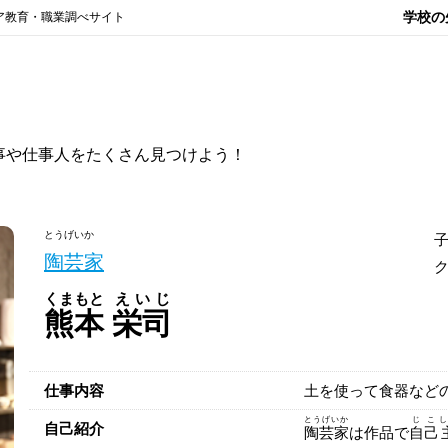
学校の
ア教育・職業調べサイト
事や仕事人をたくさん見つけよう！
とうげいか
陶芸家
くまもと
えいじ
熊本
栄司
仕事内容
土を使って食器など
とうげいか
じこ
し
自己紹介
陶芸家
は作品で
自己