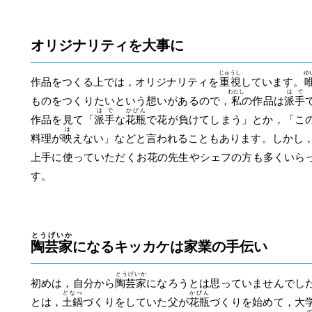
オリジナリティを大事に
じゅうし
ゆ
作品をつくる上では，オリジナリティを
重視
しています。
わたし
はで
ものをつくりたいという想いがあるので，
私
の作品は
派手
はで
かびん
作品を見て「
派手
な
花瓶
で花が負けてしまう」とか，「こ
は
料理が
映
えない」などと言われることもあります。しかし
上手に使っていただくお花の先生やシェフの方も多くいら
す。
とうげいか
陶芸家
になるキッカケは家業の手伝い
とうげいか
初めは，自分から
陶芸家
になろうとは思っていませんでし
どなべ
かびん
とは，
土鍋
づくりをしていた父が
花瓶
づくりを始めて，大