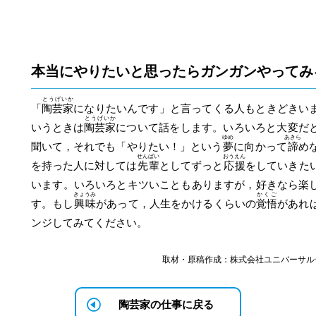
本当にやりたいと思ったらガンガンやってみ
とうげいか
「
陶芸家
になりたいんです」と言ってくる人もときどきい
とうげいか
いうときは
陶芸家
について話をします。いろいろと大変だ
ゆめ
あきら
聞いて，それでも「やりたい！」という
夢
に向かって
諦
め
せんぱい
おうえん
を持った人に対しては
先輩
としてずっと
応援
をしていきた
います。いろいろとキツいこともありますが，好きなら楽
きょうみ
かくご
す。もし
興味
があって，人生をかけるくらいの
覚悟
があれ
ンジしてみてください。
取材・原稿作成：株式会社ユニバーサル
陶芸家の仕事に戻る