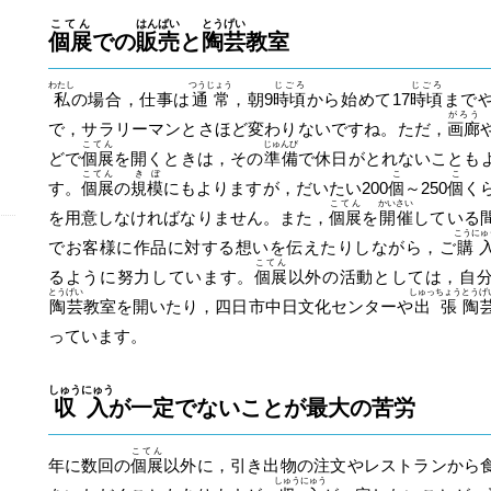
こてん
はんばい
とうげい
個展
での
販売
と
陶芸
教室
わたし
つうじょう
じごろ
じごろ
私
の場合，仕事は
通常
，朝9
時頃
から始めて17
時頃
まで
がろう
で，サラリーマンとさほど変わりないですね。ただ，
画廊
こてん
じゅんび
どで
個展
を開くときは，その
準備
で休日がとれないことも
こてん
きぼ
こ
こ
す。
個展
の
規模
にもよりますが，だいたい200
個
～250
個
く
こてん
かいさい
を用意しなければなりません。また，
個展
を
開催
している
こうにゅ
でお客様に作品に対する想いを伝えたりしながら，ご
購
こてん
るように努力しています。
個展
以外の活動としては，自
とうげい
しゅっちょう
とうげ
陶芸
教室を開いたり，四日市中日文化センターや
出張
陶
っています。
しゅうにゅう
収入
が一定でないことが最大の苦労
こてん
年に数回の
個展
以外に，引き出物の注文やレストランから
しゅうにゅう