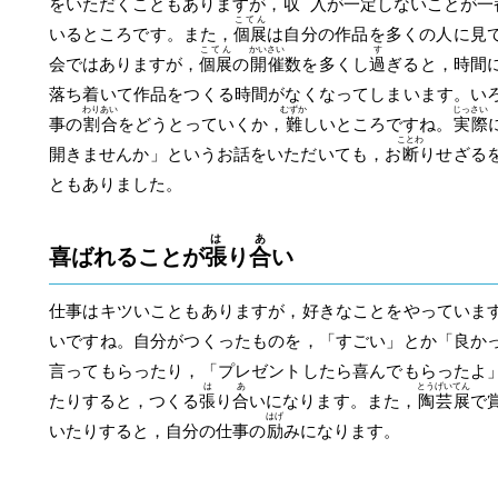
をいただくこともありますが，
収入
が一定しないことが一
こてん
いるところです。また，
個展
は自分の作品を多くの人に見
こてん
かいさい
す
会ではありますが，
個展
の
開催
数を多くし
過
ぎると，時間
落ち着いて作品をつくる時間がなくなってしまいます。い
わりあい
むずか
じっさい
事の
割合
をどうとっていくか，
難
しいところですね。
実際
ことわ
開きませんか」というお話をいただいても，お
断
りせざる
ともありました。
は
あ
喜ばれることが
張
り
合
い
仕事はキツいこともありますが，好きなことをやっていま
いですね。自分がつくったものを，「すごい」とか「良か
言ってもらったり，「プレゼントしたら喜んでもらったよ
は
あ
とうげい
てん
たりすると，つくる
張
り
合
いになります。また，
陶芸
展
で
はげ
いたりすると，自分の仕事の
励
みになります。