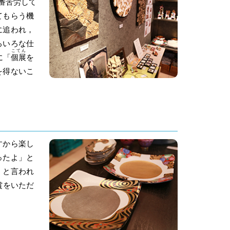
番苦労して
てもらう機
に追われ，
ろいろな仕
こてん
に「
個展
を
を得ないこ
すから楽し
ったよ」と
」と言われ
賞をいただ