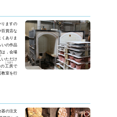
やりますの
や百貨店な
よくありま
らいの作品
間は，会場
う
入
いただけ
こうぼう
分の
工房
で
い
芸
教室を行
食器の注文