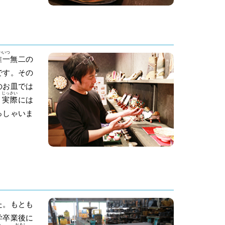
いいつ
唯一
無二の
です。その
のお皿では
じっさい
，
実際
には
っしゃいま
た。もとも
学卒業後に
の
おろし