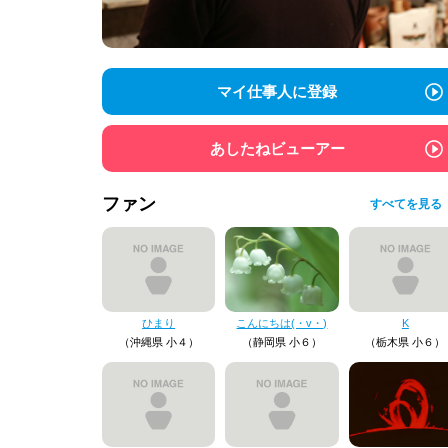
マイ仕事人に登録
あしたねビューアー
ファン
すべてを見る
ひまり
こんにちは(・v・)
K
（沖縄県 小４）
（静岡県 小６）
（栃木県 小６）