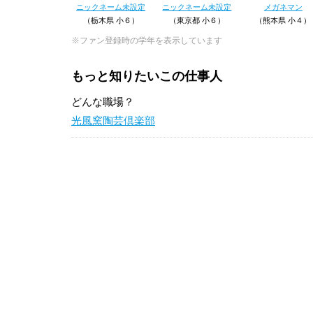
ニックネーム未設定
ニックネーム未設定
メガネマン
（栃木県 小６）
（東京都 小６）
（熊本県 小４）
※ファン登録時の学年を表示しています
もっと知りたいこの仕事人
どんな職場？
光風窯陶芸倶楽部