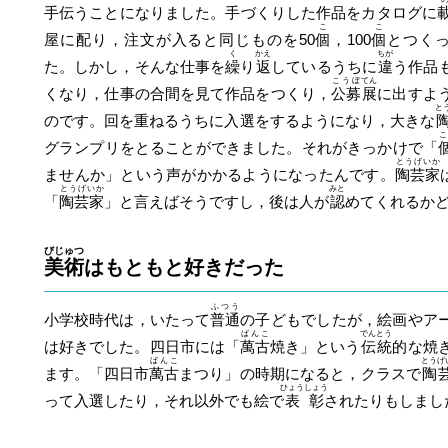
手伝うことになりました。手づくりした作品をカタログに
こ
こ
屋に配り，注文が入ると同じものを50
個
，100
個
とつく
く
かえ
ちが
た。しかし，そんな仕事を
繰
り
返
しているうちに
違
う作品
こうぼ
てん
くなり，仕事の合間を見て作品をつくり，
公募
展
に出すよ
と
のです。回を重ねるうちに入選をするようになり，大きな
グランプリをとることができました。それがきっかけで「
とうげいか
ませんか」という声がかかるようになったんです。
陶芸家
とうげいか
みと
「
陶芸家
」と言えばそうですし，後は人が
認
めてくれるか
びじゅつ
美術
はもともと好きだった
ふつう
小学校時代は，いたって
普通
の子どもでしたが，絵画やア
ばんこ
でんとう
は好きでした。四日市には「
萬古
焼き」という
伝統
的な焼
ばんこ
とうげ
ます。「四日市
萬古
まつり」の時期になると，クラスで
陶
ひょうしょう
って入選したり，それ以外でも絵で
表彰
されたりもしまし