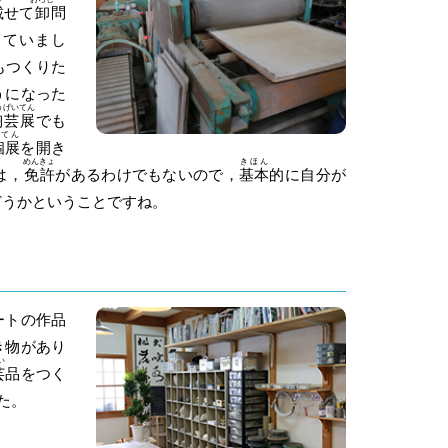
載
せて
卸
問
っていまし
もつくりた
うになった
うげい
てん
陶芸
展
でも
こてん
個展
を開き
めんきょ
きほん
は，
免許
があるわけでもないので，
基本
的に自分が
どうかということですね。
ートの作品
き物があり
い
芸
品をつく
た。