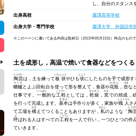
し、自分のスタンス
出身高校
麗澤高等学校
出身大学・専門学校
麗澤大学 外国語学
※このページに書いてある内容は取材日（2015年05月15日）時点のもの
土を成形し，高温で焼いて食器などをつくる
とうげい
いたじょう
じょう
陶芸
は，土を練って
板状
やひも
状
にしたものを手で成形す
ろくろ
かびん
つぼ
轆轤
とよぶ回転台を使って形を整えて，食器や
花瓶
，
壺
な
いっぱん
こうてい
かんそう
かま
仕事です。
一般
的な
工程
としては，
乾燥
，
窯
での焼成，
きほん
しょくにん
を行って完成します。
基本
は手作りが多く，家族や
職人
さ
かま
わたし
とうげ
て工場を
構
えてつくることもありますが，
私
のような「
陶
よ
こうてい
呼
ばれる人はすべての
工程
を一人で行い，一つひとつの作
ていきます。