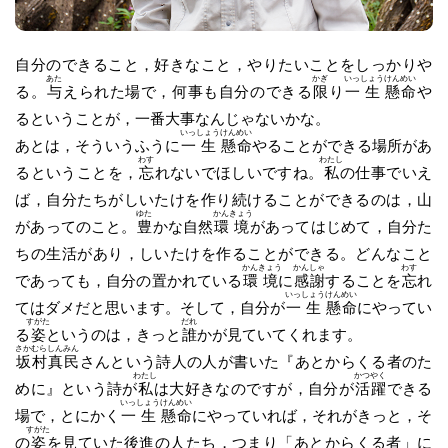
自分のできること，好きなこと，やりたいことをしっかりや
あた
かぎ
いっ
しょう
けん
めい
る。
与
えられた場で，何事も自分のできる
限
り
一
生
懸
命
や
るということが，一番大事なんじゃないかな。
いっ
しょう
けん
めい
あとは，そういうふうに
一
生
懸
命
やることができる場所があ
わす
わたし
るということを，
忘
れないでほしいですね。
私
の仕事でいえ
ば，自分たちがしいたけを作り続けることができるのは，山
ゆた
かん
きょう
があってのこと。
豊
かな自然
環
境
があってはじめて，自分た
ちの生活があり，しいたけを作ることができる。どんなこと
かん
きょう
かん
しゃ
わす
であっても，自分の置かれている
環
境
に
感
謝
することを
忘
れ
いっ
しょう
けん
めい
てはダメだと思います。そして，自分が
一
生
懸
命
にやってい
すがた
だれ
る
姿
というのは，きっと
誰
かが見ていてくれます。
さか
むら
しん
みん
坂
村
真
民
さんという詩人の人が書いた『あとからくる者のた
わたし
かつ
やく
めに』という詩が
私
は大好きなのですが，自分が
活
躍
できる
いっ
しょう
けん
めい
場で，とにかく
一
生
懸
命
にやっていれば，それがきっと，そ
すがた
の
姿
を見ていた後進の人たち，つまり「あとからくる者」に