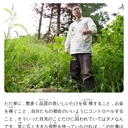
ひん
しつ
しゅう
かく
ただ単に，数多く
品
質
の良いしいたけを
収
穫
すること，お金
かせ
を
稼
ぐこと，自分たちの都合のいいようにコントロールする
とら
こと，そういった目先のことだけに
囚
われていてはダメなん
つね
し
や
です。
常
に広く大きな
視
野
を持っていなければ，この仕事は