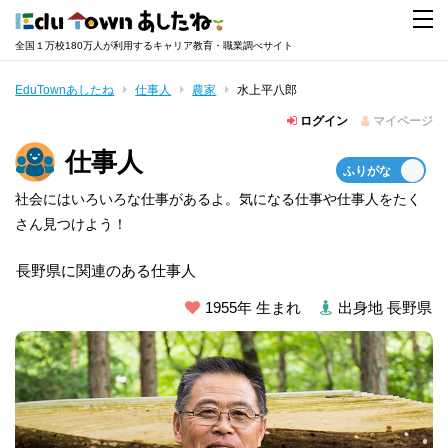
全国１万校180万人が利用するキャリア教育・職業調べサイト
EduTownあしたね
仕事人
農家
水上平八郎
ログイン
マイページ
仕事人
社会にはいろいろな仕事があるよ。気になる仕事や仕事人をたく
さん見つけよう！
長野県に関連のある仕事人
1955年 生まれ
出身地 長野県