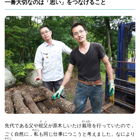
一番大切なのは「思い」をつなげること
そ
ふ
さい
ばい
先代である父や
祖
父
が原木しいたけ
栽
培
を行っていたので，
わたし
ごく自然に，
私
も同じ仕事につこうと考えました。なにより
わたし