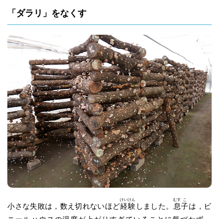
「ダラリ」をなくす
けい
けん
むす
こ
小さな失敗は，数え切れないほど
経
験
しました。
息
子
は，ビ