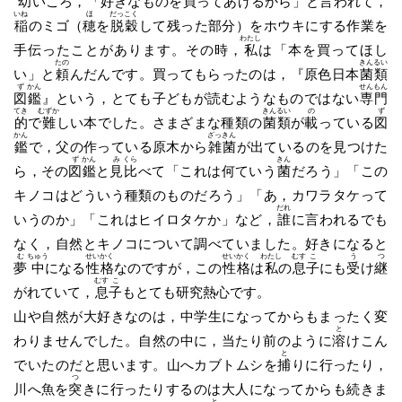
幼
いころ，「好きなものを買ってあげるから」と言われて，
いね
ほ
だっ
こく
稲
のミゴ（
穂
を
脱
穀
して残った部分）をホウキにする作業を
わたし
手伝ったことがあります。その時，
私
は「本を買ってほし
たの
きん
るい
い」と
頼
んだんです。買ってもらったのは，『原色日本
菌
類
ず
かん
せん
もん
図
鑑
』という，とても子どもが読むようなものではない
専
門
てき
むずか
きん
るい
の
ず
的
で
難
しい本でした。さまざまな種類の
菌
類
が
載
っている
図
かん
ざっ
きん
鑑
で，父の作っている原木から
雑
菌
が出ているのを見つけた
ず
かん
み
くら
きん
ら，その
図
鑑
と
見
比
べて「これは何ていう
菌
だろう」「この
キノコはどういう種類のものだろう」「あ，カワラタケって
だれ
いうのか」「これはヒイロタケか」など，
誰
に言われるでも
なく，自然とキノコについて調べていました。好きになると
む
ちゅう
せい
かく
せい
かく
わたし
むす
こ
う
つ
夢
中
になる
性
格
なのですが，この
性
格
は
私
の
息
子
にも
受
け
継
むす
こ
がれていて，
息
子
もとても研究熱心です。
山や自然が大好きなのは，中学生になってからもまったく変
と
わりませんでした。自然の中に，当たり前のように
溶
けこん
と
でいたのだと思います。山へカブトムシを
捕
りに行ったり，
つ
川へ魚を
突
きに行ったりするのは大人になってからも続きま
と