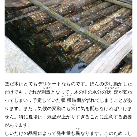
ほだ木はとてもデリケートなものです。ほんの少し動かした
し
げき
じょう
きょう
だけでも，それが
刺
激
となって，木の中の水分の
状
況
が変わ
しゅう
かく
ってしまい，予定していた
収
穫
時期がずれてしまうことがあ
つね
ります。また，気候の変動にも
常
に気を配らなければいけま
せん。特に夏場は，気温が上がりすぎることに注意する必要
があります。
こと
しいたけの品種によって発生量も
異
なります。このため，し