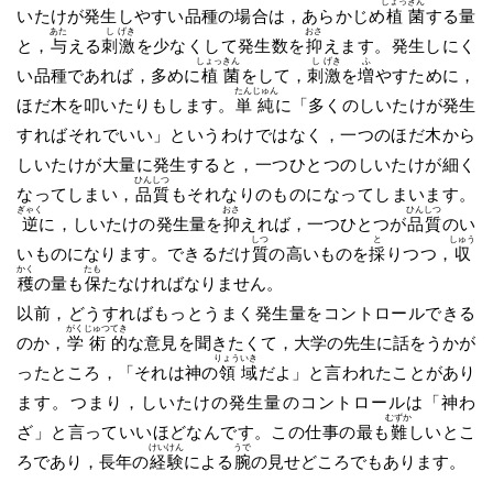
しょっ
きん
いたけが発生しやすい品種の場合は，あらかじめ
植
菌
する量
あた
し
げき
おさ
と，
与
える
刺
激
を少なくして発生数を
抑
えます。発生しにく
しょっ
きん
し
げき
ふ
い品種であれば，多めに
植
菌
をして，
刺
激
を
増
やすために，
たん
じゅん
ほだ木を叩いたりもします。
単
純
に「多くのしいたけが発生
すればそれでいい」というわけではなく，一つのほだ木から
しいたけが大量に発生すると，一つひとつのしいたけが細く
ひん
しつ
なってしまい，
品
質
もそれなりのものになってしまいます。
ぎゃく
おさ
ひん
しつ
逆
に，しいたけの発生量を
抑
えれば，一つひとつが
品
質
のい
しつ
と
しゅう
いものになります。できるだけ
質
の高いものを
採
りつつ，
収
かく
たも
穫
の量も
保
たなければなりません。
以前，どうすればもっとうまく発生量をコントロールできる
がく
じゅつ
てき
のか，
学
術
的
な意見を聞きたくて，大学の先生に話をうかが
りょう
いき
ったところ，「それは神の
領
域
だよ」と言われたことがあり
ます。つまり，しいたけの発生量のコントロールは「神わ
むずか
ざ」と言っていいほどなんです。この仕事の最も
難
しいとこ
けい
けん
うで
ろであり，長年の
経
験
による
腕
の見せどころでもあります。