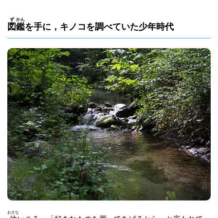
ず
かん
図
鑑
を手に，キノコを調べていた少年時代
おさな