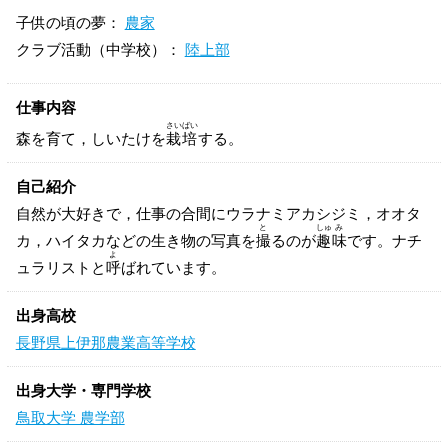
子供の頃の夢：
農家
クラブ活動（中学校）：
陸上部
仕事内容
さい
ばい
森を育て，しいたけを
栽
培
する。
自己紹介
自然が大好きで，仕事の合間にウラナミアカシジミ，オオタ
と
しゅ
み
カ，ハイタカなどの生き物の写真を
撮
るのが
趣
味
です。ナチ
よ
ュラリストと
呼
ばれています。
出身高校
長野県上伊那農業高等学校
出身大学・専門学校
鳥取大学 農学部