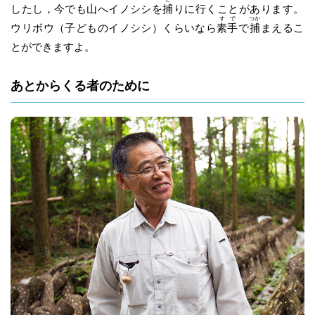
したし，今でも山へイノシシを
捕
りに行くことがあります。
す
で
つか
ウリボウ（子どものイノシシ）くらいなら
素
手
で
捕
まえるこ
とができますよ。
あとからくる者のために