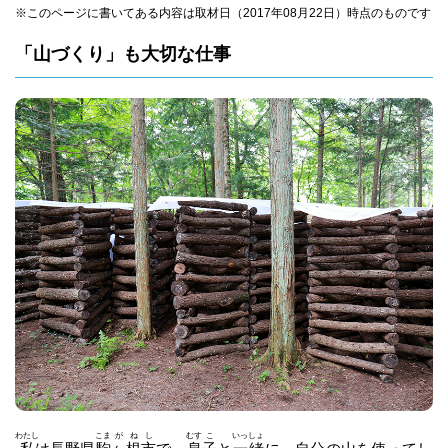
※このページに書いてある内容は取材日（2017年08月22日）時点のものです
「山づくり」も大切な仕事
わたし
こま
が
ね
し
むす
こ
いっ
しょ