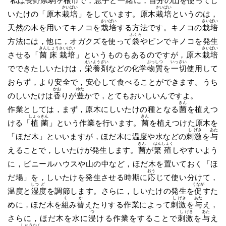
私
は長野県
駒
ヶ
根
市
で，
息
子
と
一
緒
に，自分の山を使ってし
さい
ばい
さい
ばい
いたけの「原木
栽
培
」をしています。原木
栽
培
というのは，
さい
ばい
さい
ばい
天然の木を用いてキノコを
栽
培
する方法です。キノコの
栽
培
ふくろ
方法には，他に，オガクズを使って
袋
やビンでキノコを発生
きん
しょう
さい
ばい
さい
ばい
させる「
菌
床
栽
培
」というものもあるのですが，原木
栽
培
えい
よう
ざい
ぶっ
しつ
いっ
さい
でできたしいたけは，
栄
養
剤
などの化学
物
質
を
一
切
使用して
おらず，より安全で，安心して食べることができます。うち
かお
ゆた
のしいたけは
香
りが
豊
かで，とてもおいしいんですよ。
きん
作業としては，まず，原木にしいたけの種となる
菌
を植えつ
しょっ
きん
きん
ける「
植
菌
」という作業を行います。
菌
を植えつけた原木を
し
げき
あた
「ほだ木」といいますが，ほだ木に温度や水などの
刺
激
を
与
きん
はん
しょく
えることで，しいたけが発生します。
菌
が
繁
殖
しやすいよう
に，ビニールハウスや山の中など，ほだ木を置いておく「ほ
おう
だ場」を，しいたけを発生させる時期に
応
じて使い分けて，
しつ
ど
うなが
温度と
湿
度
を調節します。さらに，しいたけの発生を
促
すた
く
か
し
げき
あた
めに，ほだ木を
組
み
替
えたりする作業によって
刺
激
を
与
え，
つ
し
げき
あた
さらに，ほだ木を水に
浸
ける作業をすることで
刺
激
を
与
え
しゅう
かく