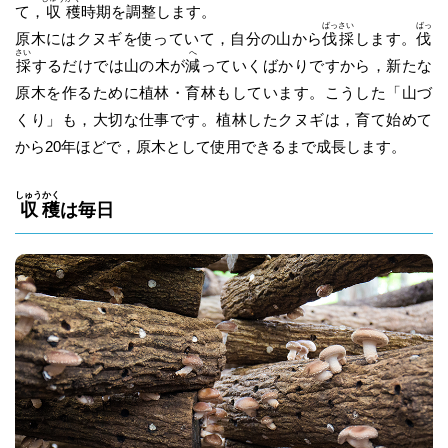
て，
収
穫
時期を調整します。
ばっ
さい
ばっ
原木にはクヌギを使っていて，自分の山から
伐
採
します。
伐
さい
へ
採
するだけでは山の木が
減
っていくばかりですから，新たな
原木を作るために植林・育林もしています。こうした「山づ
くり」も，大切な仕事です。植林したクヌギは，育て始めて
から20年ほどで，原木として使用できるまで成長します。
しゅう
かく
収
穫
は毎日