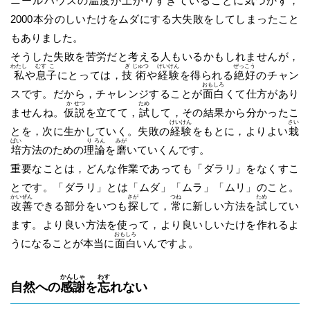
ニールハウスの温度が上がりすぎていることに気づかず，
2000本分のしいたけをムダにする大失敗をしてしまったこと
もありました。
そうした失敗を苦労だと考える人もいるかもしれませんが，
わたし
むす
こ
ぎ
じゅつ
けい
けん
ぜっ
こう
私
や
息
子
にとっては，
技
術
や
経
験
を得られる
絶
好
のチャン
おも
しろ
スです。だから，チャレンジすることが
面
白
くて仕方があり
か
せつ
ため
ませんね。
仮
説
を立てて，
試
して，その結果から分かったこ
けい
けん
さい
とを，次に生かしていく。失敗の
経
験
をもとに，よりよい
栽
ばい
り
ろん
みが
培
方法のための
理
論
を
磨
いていくんです。
重要なことは，どんな作業であっても「ダラリ」をなくすこ
とです。「ダラリ」とは「ムダ」「ムラ」「ムリ」のこと。
かい
ぜん
さが
つね
ため
改
善
できる部分をいつも
探
して，
常
に新しい方法を
試
してい
ます。より良い方法を使って，より良いしいたけを作れるよ
おも
しろ
うになることが本当に
面
白
いんですよ。
かん
しゃ
わす
自然への
感
謝
を
忘
れない