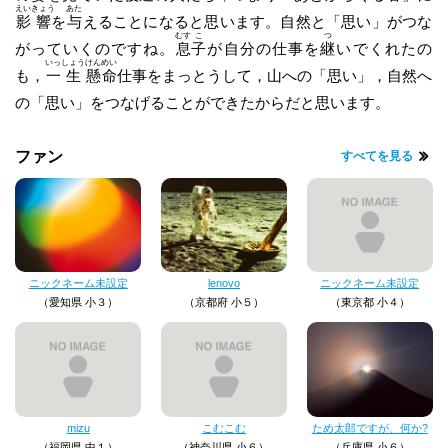
えい
きょう
あた
影
響
を
与
えることになると思います。自然と「思い」がつな
むす
こ
つ
がっていくのですね。
息
子
が自分の仕事を
継
いでくれたの
いっ
しょう
けん
めい
も，
一
生
懸
命
仕事をまっとうして，山への「思い」，自然へ
の「思い」をつなげることができたからだと思います。
ファン
すべてを見る
ニックネーム未設定
lenovo
ニックネーム未設定
（愛知県 小３）
（京都府 小５）
（東京都 小４）
mizu
こむこむ
ため太郎ですが、何か?
（福岡県 中１）
（神奈川県 小６）
（兵庫県 小６）