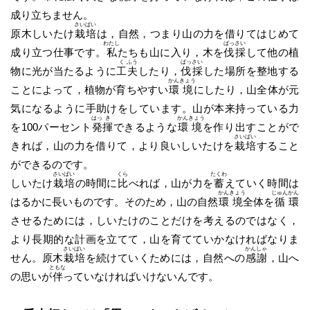
成り立ちません。
さい
ばい
原木しいたけ
栽
培
は，自然，つまり山の力を借りてはじめて
わたし
ばっ
さい
成り立つ仕事です。
私
たちも山に入り，木を
伐
採
して他の植
く
ふう
ばっ
さい
物に光が当たるように
工
夫
したり，
伐
採
した場所を整地する
かん
きょう
ことによって，植物が育ちやすい
環
境
にしたり，山全体が元
気になるように手助けをしています。山が本来持っている力
はっ
き
かん
きょう
を100パーセント
発
揮
できるような
環
境
を作り出すことがで
さい
ばい
きれば，山の力を借りて，より良いしいたけを
栽
培
すること
ができるのです。
さい
ばい
くら
たくわ
しいたけ
栽
培
の時間に
比
べれば，山が力を
蓄
えていく時間は
かん
きょう
じゅん
かん
はるかに長いものです。そのため，山の自然
環
境
全体を
循
環
させるためには，しいたけのことだけを考えるのではなく，
より長期的な計画を立てて，山を育てていかなければなりま
さい
ばい
かん
しゃ
せん。原木
栽
培
を続けていくためには，自然への
感
謝
，山へ
ともな
の思いが
伴
っていなければいけないんです。