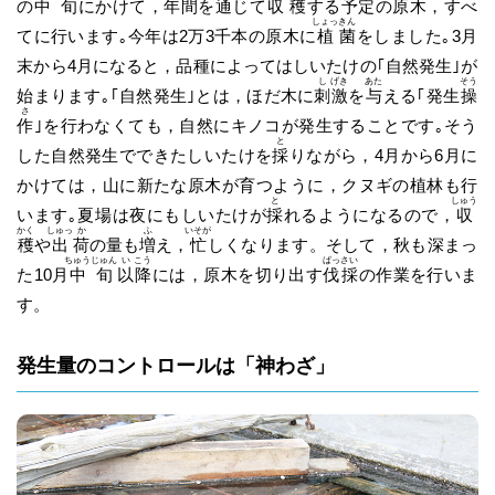
の
中
旬
にかけて，年間を通じて
収
穫
する予定の原木，すべ
しょっ
きん
てに行います｡今年は2万3千本の原木に
植
菌
をしました｡3月
末から4月になると，品種によってはしいたけの｢自然発生｣が
し
げき
あた
そう
始まります｡｢自然発生｣とは，ほだ木に
刺
激
を
与
える｢発生
操
さ
作
｣を行わなくても，自然にキノコが発生することです｡そう
と
した自然発生でできたしいたけを
採
りながら，4月から6月に
かけては，山に新たな原木が育つように，クヌギの植林も行
と
しゅう
います｡夏場は夜にもしいたけが
採
れるようになるので，
収
かく
しゅっ
か
ふ
いそが
穫
や
出
荷
の量も
増
え，
忙
しくなります。そして，秋も深まっ
ちゅう
じゅん
い
こう
ばっ
さい
た10月
中
旬
以
降
には，原木を切り出す
伐
採
の作業を行いま
す。
発生量のコントロールは「神わざ」