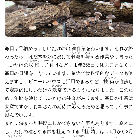
しゅっ
か
毎日，早朝から，しいたけの
出
荷
作業を行います。それが終
つ
し
げき
あた
わったら，ほだ木を水に
浸
けて
刺
激
を
与
える作業や，育った
しゅう
かく
かた
づ
しいたけの
収
穫
，
片
付
けなど，１年365日，休むことなく，
毎日の日課をこなしています。最近では科学的なデータも使
ぎ
じゅつ
えますし，ビニールハウスも活用できるなど，
技
術
が進歩し
さい
ばい
て定期的にしいたけを
栽
培
できるようになりました。このた
め，年間を通じてしいたけの注文があります。毎日の作業は
こた
大変ですが，お客さんの期待に
応
えるためと思って，仕事に
はげ
励
んでいます。
また，決まった時期にしかできない仕事もあります。原木に
きん
しょっ
きん
しいたけの種となる
菌
を植えつける「
植
菌
」は，1月から3月
ちゅう
じゅん
しゅう
かく