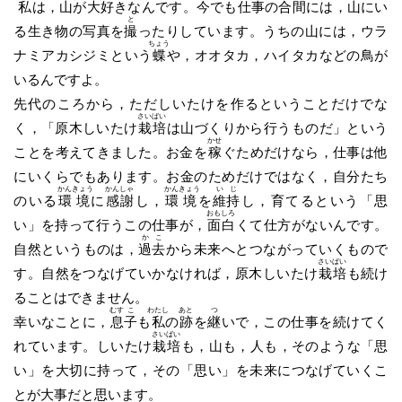
私
は，山が大好きなんです。今でも仕事の合間には，山にい
と
る生き物の写真を
撮
ったりしています。うちの山には，ウラ
ちょう
ナミアカシジミという
蝶
や，オオタカ，ハイタカなどの鳥が
いるんですよ。
先代のころから，ただしいたけを作るということだけでな
さい
ばい
く，「原木しいたけ
栽
培
は山づくりから行うものだ」という
かせ
ことを考えてきました。お金を
稼
ぐためだけなら，仕事は他
にいくらでもあります。お金のためだけではなく，自分たち
かん
きょう
かん
しゃ
かん
きょう
い
じ
のいる
環
境
に
感
謝
し，
環
境
を
維
持
し，育てるという「思
おも
しろ
い」を持って行うこの仕事が，
面
白
くて仕方がないんです。
か
こ
自然というものは，
過
去
から未来へとつながっていくもので
さい
ばい
す。自然をつなげていかなければ，原木しいたけ
栽
培
も続け
ることはできません。
むす
こ
わたし
あと
つ
幸いなことに，
息
子
も
私
の
跡
を
継
いで，この仕事を続けてく
さい
ばい
れています。しいたけ
栽
培
も，山も，人も，そのような「思
い」を大切に持って，その「思い」を未来につなげていくこ
とが大事だと思います。