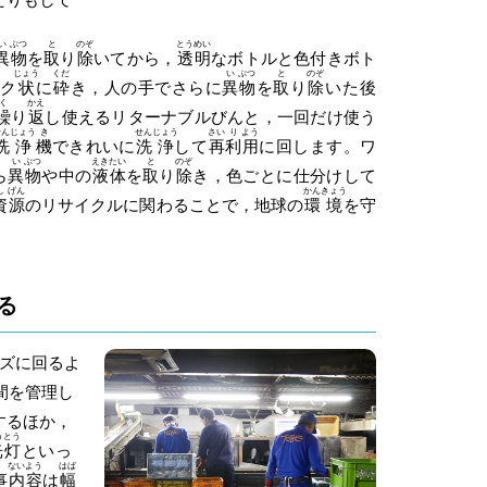
い
ぶつ
と
のぞ
とう
めい
異
物
を
取
り
除
いてから，
透
明
なボトルと色付きボト
じょう
くだ
い
ぶつ
と
のぞ
ーク
状
に
砕
き，人の手でさらに
異
物
を
取
り
除
いた後
く
かえ
繰
り
返
し使えるリターナブルびんと，一回だけ使う
せん
じょう
き
せん
じょう
さい
り
よう
洗
浄
機
できれいに
洗
浄
して
再
利
用
に回します。ワ
い
ぶつ
えき
たい
と
のぞ
ら
異
物
や中の
液
体
を
取
り
除
き，色ごとに仕分けして
し
げん
かん
きょう
資
源
のリサイクルに関わることで，地球の
環
境
を守
る
ズに回るよ
間を管理し
するほか，
う
とう
光
灯
といっ
ない
よう
はば
事
内
容
は
幅