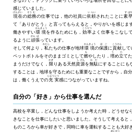
きなので，トラックに乗っていろいろな場所を回ることに
感じていました。
げん
ざい
そう
む
い
らい
す
ば
現
在
の
総
務
の仕事では，他の社員に
依
頼
されたことに
素
て「ありがとう」と言ってもらえると，やりがいを感じま
かん
きょう
こう
りつ
働きやすい
環
境
を作るためにも，
効
率
よく仕事をこなし
がん
ば
るように
頑
張
っています。
わたし
かん
きょう
ほ
ご
こう
けん
そして何より，
私
たちの仕事が地球
環
境
の
保
護
に
貢
献
して
も
う
た
ペットボトルをそのままゴミとして
燃
やしたり，
埋
め
立
て
かぎ
し
げん
む
だ
まうだけでなく，
限
りある天然
資
源
を
無
駄
にすることにも
することは，地球を守るためにも重要なことですから，自
じゅう
じつ
は，働くうえでの
充
実
感につながっていますね。
自分の「好き」から仕事を選んだ
高校を卒業し，どんな仕事をしようか考えた時，どうせな
きなことを仕事にしたいと思いました。そうして考えると
ものころから車が好きで，同時に車を運転することも大好
めい
かく