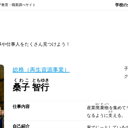
学校の
ア教育・職業調べサイト
事や仕事人をたくさん見つけよう！
総務（再生資源事業）
くわこ
ともゆき
桑子
智行
はい
き
ぶつ
仕事内容
産業
廃
棄
物
を集めて
ささ
なるように
支
える。
自己紹介
家でじっとしている