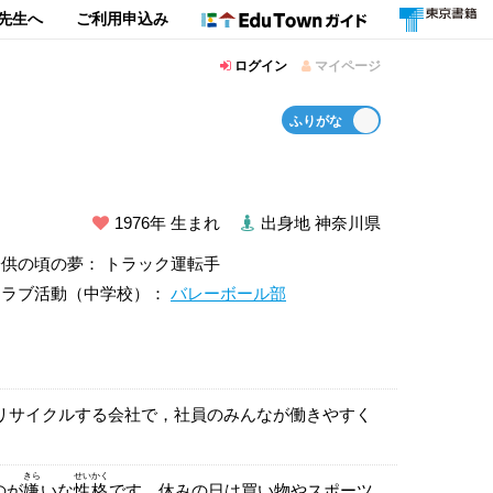
先生へ
ご利用申込み
ログイン
マイページ
1976年 生まれ
出身地 神奈川県
子供の頃の夢： トラック運転手
クラブ活動（中学校）：
バレーボール部
リサイクルする会社で，社員のみんなが働きやすく
きら
せい
かく
のが
嫌
いな
性
格
です。休みの日は買い物やスポーツ