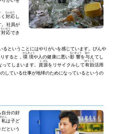
やりがいを
や
たい
おう
早
く
対
応
し
す。社員が
たい
おう
て
対
応
でき
いるということにはやりがいを感じています。びんや
かん
きょう
えい
きょう
あた
たりすると，
環
境
や人の健康に悪い
影
響
を
与
えてし
し
げん
ゆう
こう
なってしまいます。
資
源
をリサイクルして
有
効
活用
分のしている仕事が地球のためになっているというの
ら自分の好
わたし
，
私
は子ど
きだという