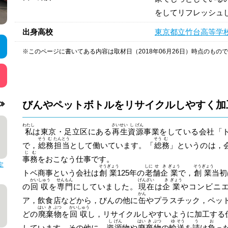
をしてリフレッシュ
出身高校
東京都立竹台高等学
※このページに書いてある内容は取材日（2018年06月26日）時点のもの
びんやペットボトルをリサイクルしやすく加
わたし
さい
せい
し
げん
私
は東京・足立区にある
再
生
資
源
事業をしている会社「
そう
む
たん
とう
そう
む
で，
総
務
担
当
として働いています。「
総
務
」というのは，
じ
む
事
務
をおこなう仕事です。
定
そう
ぎょう
しに
せ
き
ぎょう
そう
ぎょう
トベ商事という会社は
創
業
125年の
老
舗
企
業
で，
創
業
当初
かい
しゅう
せん
もん
げん
ざい
き
ぎょう
の
回
収
を
専
門
にしていました。
現
在
は
企
業
やコンビニ
かん
ア，飲食店などから，びんの他に
缶
やプラスチック，ペッ
はい
き
ぶつ
かい
しゅう
どの
廃
棄
物
を
回
収
し，リサイクルしやすいように加工する
し
げん
はい
き
ぶつ
ゆ
そう
う
お
しています。その他に，
資
源
物や
廃
棄
物
の
輸
送
を
請
け
負
っ