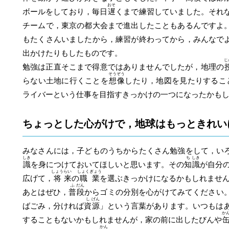
おそ
ボールをしており，毎日
遅
くまで練習していました。それ
チームで，東京の都大会まで進出したこともあるんですよ
もたくさんいましたから，練習が終わってから，みんなで
出かけたりもしたものです。
じ
勉強は正直そこまで得意ではありませんでしたが，地理の
そう
ぞう
らない土地に行くことを
想
像
したり，地図を見たりするこ
ライバーという仕事を目指すきっかけの一つになったかも
ちょっとした心がけで，地球はもっときれい
みなさんには，子どものうちからたくさん勉強をして，い
しき
ち
しき
識
を身につけておいてほしいと思います。その
知
識
が自分
しょう
らい
しょく
ぎょう
広げて，
将
来
の
職
業
を選ぶきっかけになるかもしれませ
ふ
だん
あとはぜひ，
普
段
からゴミの分別を心がけてみてください
し
げん
ばごみ，分ければ
資
源
」という言葉があります。いつもは
か
することもないかもしれませんが，家の前に出したびんや
かん