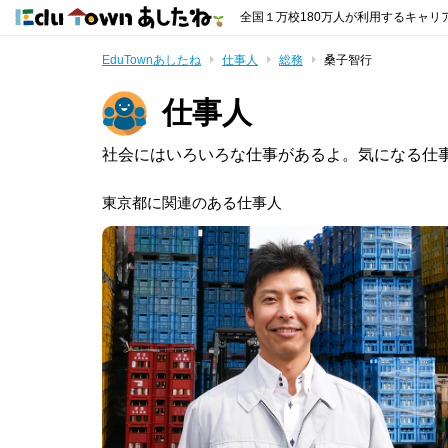
全国１万校180万人が利用するキャリ
EduTownあしたね
仕事人
総務
桑子智行
仕事人
社会にはいろいろな仕事があるよ。気になる仕
東京都に関連のある仕事人