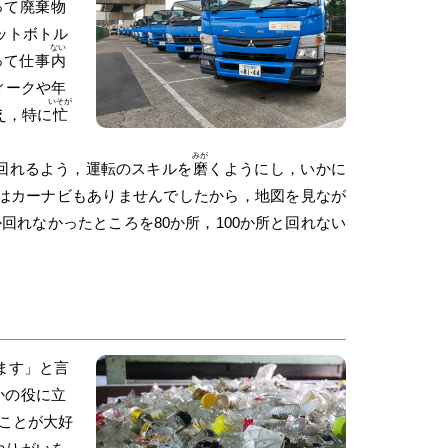
って
廃
棄
物
ットボトル
ない
って仕事
内
ィークや年
いそが
え，特に
忙
みが
回れるよう，運転のスキルを
磨
くようにし，いかに
はカーナビもありませんでしたから，地図を見なが
か回れなかったところを80か所，100か所と回れない
ます」と言
かの役に立
ことが大好