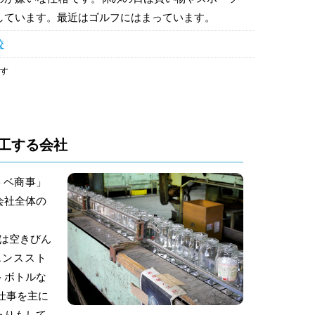
しています。最近はゴルフにはまっています。
校
です
工する会社
トベ商事」
会社全体の
は空きびん
エンススト
トボトルな
仕事を主に
たりもして