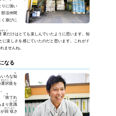
なりに強い
。部活仲間
よく遊びに
ゅ
ぎょう
授
業
だけはとても楽しんでいたように思います。知
とに楽しさを感じていたのだと思います。これがド
しれませんね。
になる
ち
ろいろな
知
せん
たく
し
の
選
択
肢
を
ん。
す
。「
捨
てれ
い
しき
あまり
意
識
ん
かい
しゅう
缶
が
回
収
さ