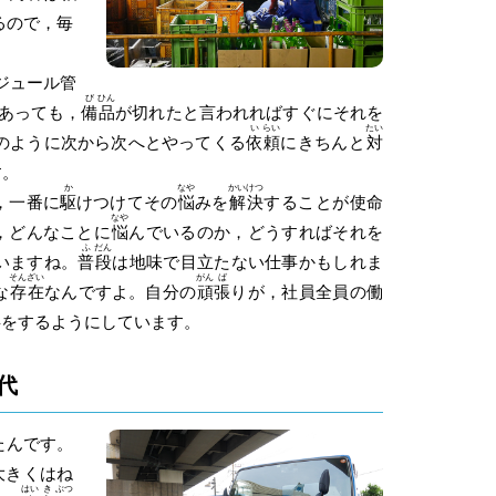
るので，毎
ジュール管
び
ひん
あっても，
備
品
が切れたと言われればすぐにそれを
い
らい
たい
のように次から次へとやってくる
依
頼
にきちんと
対
す。
か
なや
かい
けつ
，一番に
駆
けつけてその
悩
みを
解
決
することが使命
なや
，どんなことに
悩
んでいるのか，どうすればそれを
ふ
だん
いますね。
普
段
は地味で目立たない仕事かもしれま
そん
ざい
がん
ば
な
存
在
なんですよ。自分の
頑
張
りが，社員全員の働
事をするようにしています。
代
たんです。
大きくはね
はい
き
ぶつ