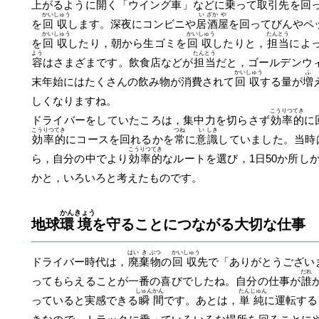
上がるように開く「ウイング車」などに乗って取引先を回
かい
しゅう
い
ざか
や
を
回
収
します。深夜にコンビニや
居
酒
屋
を回ってびんやペ
かい
しゅう
かい
しゅう
たん
とう
を
回
収
したり，朝から生ゴミを
回
収
したりと，
担
当
によ
よう
たん
とう
容
はさまざまです。飲食店などが
担
当
だと，ゴールデンウ
かい
しゅう
ふ
末年始にはたくさんの飲み物が消費されて
回
収
する量が
増
しくなりますね。
こう
りつ
てき
ドライバーをしていたころは，集中力を切らさず
効
率
的
に
こう
りつ
てき
つね
い
しき
効
率
的
にコースを回れるかを
常
に
意
識
していました。当時
こう
りつ
てき
ら，自分の中でより
効
率
的
なルートを選び，1日50か所し
かと，いろいろと考えたものです。
かん
きょう
地球
環
境
を守ることにつながる大切な仕事
はい
き
ぶつ
かい
しゅう
ドライバー時代は，
廃
棄
物
の
回
収
先で「ありがとうござい
だれ
ってもらえることが一番の喜びでしたね。自分の仕事が
誰
しゅん
かん
たん
じゅん
っていると実感できる
瞬
間
です。あとは，
単
純
に運転する