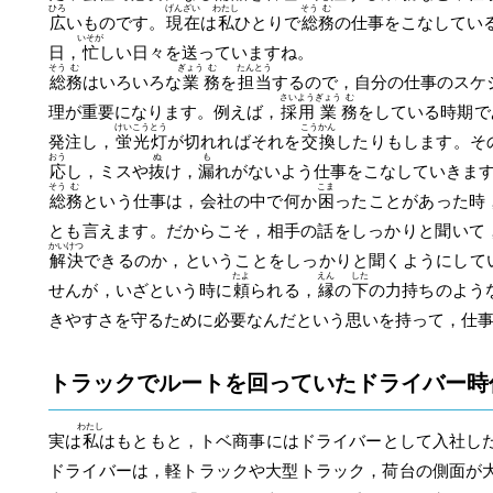
ひろ
げん
ざい
わたし
そう
む
広
いものです。
現
在
は
私
ひとりで
総
務
の仕事をこなしてい
いそが
日，
忙
しい日々を送っていますね。
そう
む
ぎょう
む
たん
とう
総
務
はいろいろな
業
務
を
担
当
するので，自分の仕事のスケ
さい
よう
ぎょう
む
理が重要になります。例えば，
採
用
業
務
をしている時期で
けい
こう
とう
こう
かん
発注し，
蛍
光
灯
が切れればそれを
交
換
したりもします。そ
おう
ぬ
も
応
し，ミスや
抜
け，
漏
れがないよう仕事をこなしていきま
そう
む
こま
総
務
という仕事は，会社の中で何か
困
ったことがあった時
とも言えます。だからこそ，相手の話をしっかりと聞いて
かい
けつ
解
決
できるのか，ということをしっかりと聞くようにして
たよ
えん
した
せんが，いざという時に
頼
られる，
縁
の
下
の力持ちのよう
きやすさを守るために必要なんだという思いを持って，仕
トラックでルートを回っていたドライバー時
わたし
実は
私
はもともと，トベ商事にはドライバーとして入社し
ドライバーは，軽トラックや大型トラック，荷台の側面が