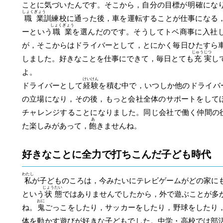
ことに気づいたんです。そこから，自分の目標が
明
確
にな
しょく
ぎょう
職
業
訓練校に通った後，車を運転することが仕事になる
しょく
ぎょう
ーという
職
業
を選んだのです。そうしてトベ商事に入社
が，そこからはドライバーとして，とにかく毎日ひたすら
じゅう
じつ
しました。好きなことを仕事にできて，毎日とても
充
実
し
よ。
けい
けん
ドライバーとして
経
験
を積む中で，いつしか他のドライバ
の立場になり，その後，もっと会社全体のサポートをして
チャレンジすることになりました。同じ会社で働く仲間の
あ
た楽しみがあって，
飽
きませんね。
好きなことに全力で打ちこんだ子ども時代
わたし
私
が子どものころは，今みたいにテレビゲームがどの家に
じょう
たい
という
状
態
ではありませんでしたから，外で遊ぶことが多
おに
ね。
鬼
ごっこをしたり，サッカーをしたり，野球をしたり
体を動かす遊びが好きな子どもでした。中学・高校では部