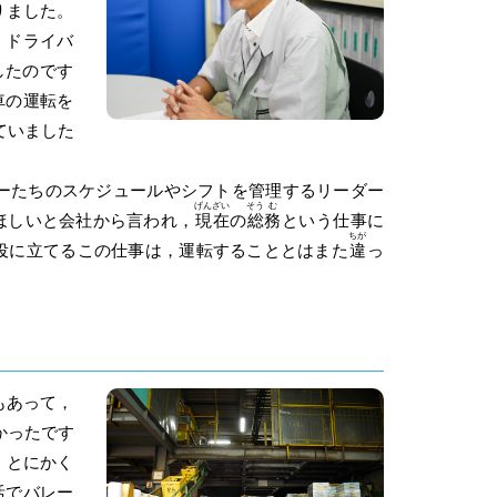
りました。
，ドライバ
したのです
車の運転を
ていました
ーたちのスケジュールやシフトを管理するリーダー
げん
ざい
そう
む
ほしいと会社から言われ，
現
在
の
総
務
という仕事に
ちが
役に立てるこの仕事は，運転することとはまた
違
っ
もあって，
かったです
，とにかく
活でバレー