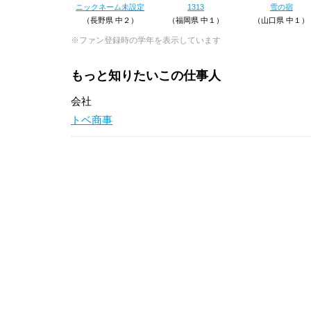
ニックネーム未設定
1313
雪の宿
（長野県 中２）
（福岡県 中１）
（山口県 中１）
※ファン登録時の学年を表示しています
もっと知りたいこの仕事人
会社
トベ商事