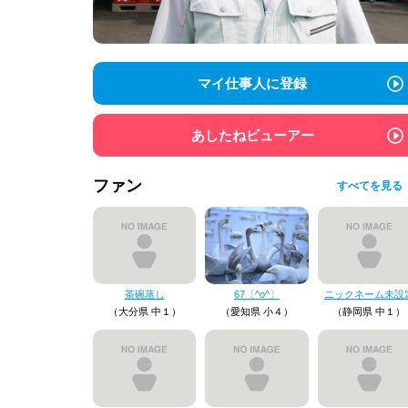
マイ仕事人に登録
あしたねビューアー
ファン
すべてを見る
茶碗蒸し
67〔^o^〕
ニックネーム未設
（大分県 中１）
（愛知県 小４）
（静岡県 中１）