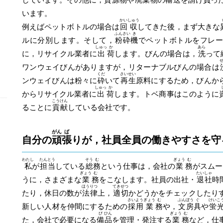
います。
かい
しゅう
例えばペットボトルの場合は
回
収
してきた後，まず大きな
ふん
さい
き
ルに分別します。そして，
粉
砕
機
でペットボトルをフレ
しゅっ
か
あら
に，リサイクル業者に
出
荷
します。びんの場合は，
洗
って
ワンウェイびんがありますが，リターナブルびんの場合は
くだ
さい
せい
ンウェイびんは粉々に
砕
いて
再
生
原料にするため，びんか
しゅっ
か
からリサイクル業者に
出
荷
します。トベ商事はこのように
こう
けん
ることに
貢
献
している会社です。
がん
ば
自分の
頑
張
りが，社員全員の働きやすさを守
わたし
たん
とう
そう
む
ぎょう
む
私
が
担
当
している
総
務
という仕事は，会社の
業
務
がスムー
ぎょう
む
たい
しゃ
うに，さまざまな
業
務
をこなします。社員の出社・
退
社
時
ほう
りつ
てき
せつ
たり，休日の数が
法
律
上，
適
切
かどうかをチェックしたり
さい
よう
ぎょう
む
ぶん
ぼう
ぐ
けい
こ
新しい人材を仲間にするための
採
用
業
務
や，
文
房
具
や
蛍
び
ひん
ぎょう
む
た，会社で必要になる
備
品
を管理・発注する
業
務
など，仕