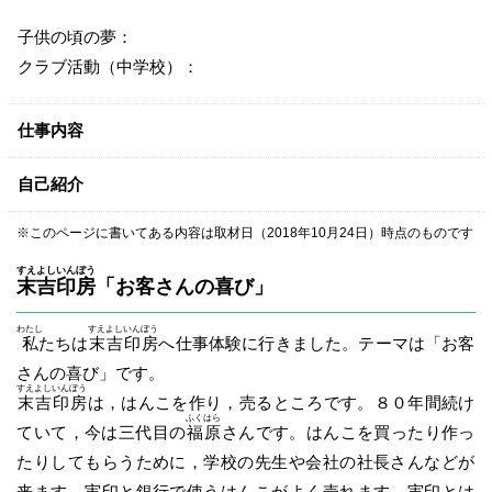
子供の頃の夢：
クラブ活動（中学校）：
仕事内容
自己紹介
※このページに書いてある内容は取材日（2018年10月24日）時点のものです
すえ
よし
いん
ぼう
末
吉
印
房
「お客さんの喜び」
わたし
すえ
よし
いん
ぼう
私
たちは
末
吉
印
房
へ仕事体験に行きました。テーマは「お客
さんの喜び」です。
すえ
よし
いん
ぼう
末
吉
印
房
は，はんこを作り，売るところです。８０年間続け
ふくはら
ていて，今は三代目の
福原
さんです。はんこを買ったり作っ
たりしてもらうために，学校の先生や会社の社長さんなどが
来ます。実印と銀行で使うはんこがよく売れます。実印とは