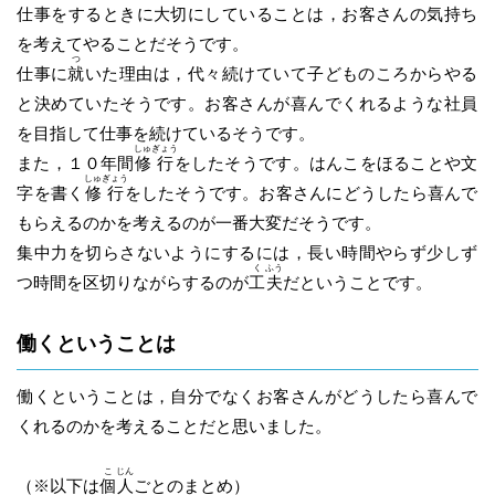
仕事をするときに大切にしていることは，お客さんの気持ち
を考えてやることだそうです。
つ
仕事に
就
いた理由は，代々続けていて子どものころからやる
と決めていたそうです。お客さんが喜んでくれるような社員
を目指して仕事を続けているそうです。
しゅ
ぎょう
また，１０年間
修
行
をしたそうです。はんこをほることや文
しゅ
ぎょう
字を書く
修
行
をしたそうです。お客さんにどうしたら喜んで
もらえるのかを考えるのが一番大変だそうです。
集中力を切らさないようにするには，長い時間やらず少しず
く
ふう
つ時間を区切りながらするのが
工
夫
だということです。
働くということは
働くということは，自分でなくお客さんがどうしたら喜んで
くれるのかを考えることだと思いました。
こ
じん
（※以下は
個
人
ごとのまとめ）