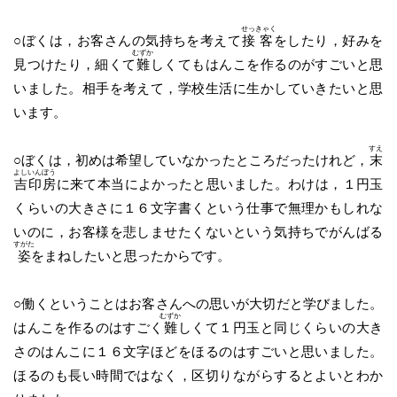
せっ
きゃく
○ぼくは，お客さんの気持ちを考えて
接
客
をしたり，好みを
むずか
見つけたり，細くて
難
しくてもはんこを作るのがすごいと思
いました。相手を考えて，学校生活に生かしていきたいと思
います。
すえ
○ぼくは，初めは希望していなかったところだったけれど，
末
よし
いん
ぼう
吉
印
房
に来て本当によかったと思いました。わけは，１円玉
くらいの大きさに１６文字書くという仕事で無理かもしれな
いのに，お客様を悲しませたくないという気持ちでがんばる
すがた
姿
をまねしたいと思ったからです。
○働くということはお客さんへの思いが大切だと学びました。
むずか
はんこを作るのはすごく
難
しくて１円玉と同じくらいの大き
さのはんこに１６文字ほどをほるのはすごいと思いました。
ほるのも長い時間ではなく，区切りながらするとよいとわか