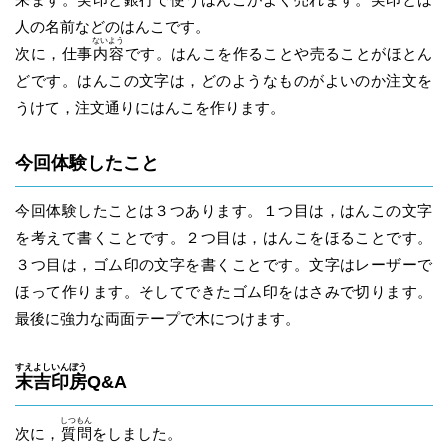
人の名前などのはんこです。
ない
よう
次に，仕事
内
容
です。はんこを作ることや売ることがほとん
どです。はんこの文字は，どのようなものがよいのか注文を
うけて，注文通りにはんこを作ります。
今回体験したこと
今回体験したことは３つあります。１つ目は，はんこの文字
を考えて書くことです。２つ目は，はんこをほることです。
３つ目は，ゴム印の文字を書くことです。文字はレーザーで
ほって作ります。そしてできたゴム印をはさみで切ります。
最後に強力な両面テープで木につけます。
すえ
よし
いん
ぼう
末
吉
印
房
Q&A
しつ
もん
次に，
質
問
をしました。