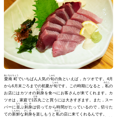
あい
なん
ちょう
しゅん
愛
南
町
でいちばん人気の
旬
の魚といえば，カツオです。4月
しゅん
わたし
から6月末ごろまでの初夏が
旬
です。この時期になると，
私
の
さし
み
お店にはカツオの
刺
身
を食べにお客さんが来てくれます。カ
ぴき
ツオは，家庭で1
匹
丸ごと買うには大きすぎます。また，スー
なら
さし
み
パーに
並
ぶ
刺
身
は切ってから時間がたっているので，切りた
しん
せん
さし
み
わたし
ての
新
鮮
な
刺
身
を楽しもうと
私
の店に来てくれるんです。