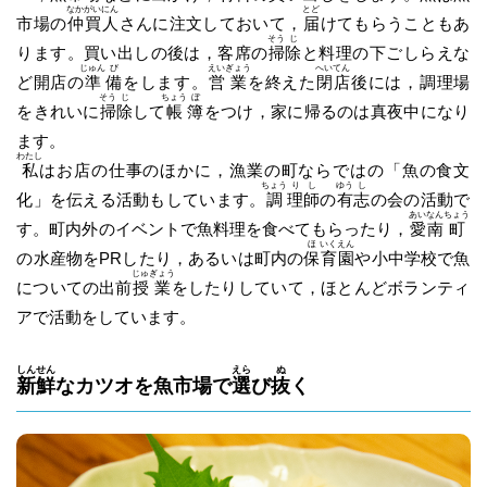
なか
がい
にん
とど
市場の
仲
買
人
さんに注文しておいて，
届
けてもらうこともあ
そう
じ
ります。買い出しの後は，客席の
掃
除
と料理の下ごしらえな
じゅん
び
えい
ぎょう
へい
てん
ど開店の
準
備
をします。
営
業
を終えた
閉
店
後には，調理場
そう
じ
ちょう
ぼ
をきれいに
掃
除
して
帳
簿
をつけ，家に帰るのは真夜中になり
ます。
わたし
私
はお店の仕事のほかに，漁業の町ならではの「魚の食文
ちょう
り
し
ゆう
し
化」を伝える活動もしています。
調
理
師
の
有
志
の会の活動で
あい
なん
ちょう
す。町内外のイベントで魚料理を食べてもらったり，
愛
南
町
ほ
いく
えん
の水産物をPRしたり，あるいは町内の
保
育
園
や小中学校で魚
じゅ
ぎょう
についての出前
授
業
をしたりしていて，ほとんどボランティ
アで活動をしています。
しん
せん
えら
ぬ
新
鮮
なカツオを魚市場で
選
び
抜
く