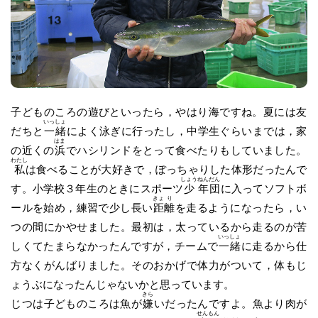
子どものころの遊びといったら，やはり海ですね。夏には友
いっ
しょ
だちと
一
緒
によく泳ぎに行ったし，中学生ぐらいまでは，家
はま
の近くの
浜
でハシリンドをとって食べたりもしていました。
わたし
私
は食べることが大好きで，ぽっちゃりした体形だったんで
しょう
ねん
だん
す。小学校３年生のときにスポーツ
少
年
団
に入ってソフトボ
きょ
り
ールを始め，練習で少し長い
距
離
を走るようになったら，い
つの間にかやせました。最初は，太っているから走るのが苦
いっ
しょ
しくてたまらなかったんですが，チームで
一
緒
に走るから仕
方なくがんばりました。そのおかげで体力がついて，体もじ
ょうぶになったんじゃないかと思っています。
きら
じつは子どものころは魚が
嫌
いだったんですよ。魚より肉が
せん
もん