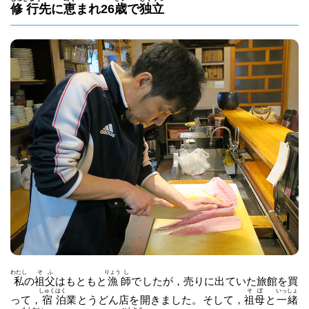
修
行
先に
恵
まれ26
歳
で
独
立
わたし
そ
ふ
りょう
し
私
の
祖
父
はもともと
漁
師
でしたが，売りに出ていた旅館を買
しゅく
はく
そ
ぼ
いっ
しょ
って，
宿
泊
業とうどん店を開きました。そして，
祖
母
と
一
緒