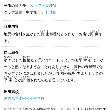
子供の頃の夢：
シェフ・調理師
クラブ活動（中学校）：
野球部
仕事内容
きょう
ど
てい
きょう
地元の食材を生かした
郷
土
料理などを作り，お店で
提
供
す
る。
自己紹介
たん
たん
せい
かく
へい
じょう
しん
淡
々
とした
性
格
だと思います。わりといつも
平
常
心
で，か
ーっと熱くなるようなことはありません。高校の野球部では
じょう
ねつ
とう
そつ
りょく
キャプテンに選ばれましたが，
情
熱
や
統
率
力
よりも，この
へい
じょう
しん
ひょう
か
平
常
心
が
評
価
されたのだと思っています。
出身高校
愛媛県立南宇和高等学校
※このページに書いてある内容は取材日（2019年01月31日）時点のものです