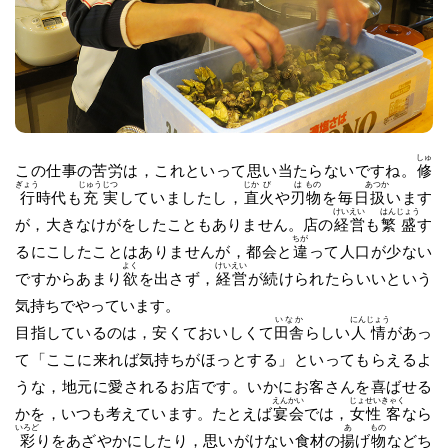
しゅ
この仕事の苦労は，これといって思い当たらないですね。
修
ぎょう
じゅう
じつ
じか
び
は
もの
あつか
行
時代も
充
実
していましたし，
直
火
や
刃
物
を毎日
扱
います
けい
えい
はん
じょう
が，大きなけがをしたこともありません。店の
経
営
も
繁
盛
す
ちが
るにこしたことはありませんが，都会と
違
って人口が少ない
よく
けい
えい
ですからあまり
欲
を出さず，
経
営
が続けられたらいいという
気持ちでやっています。
いなか
にん
じょう
目指しているのは，安くておいしくて
田舎
らしい
人
情
があっ
て「ここに来れば気持ちがほっとする」といってもらえるよ
うな，地元に愛されるお店です。いかにお客さんを喜ばせる
えん
かい
じょ
せい
きゃく
かを，いつも考えています。たとえば
宴
会
では，
女
性
客
なら
いろど
あ
もの
彩
りをあざやかにしたり，思いがけない食材の
揚
げ
物
などち