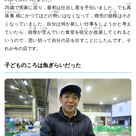
さい
もど
しん
25
歳
で実家に
戻
り，最初は仕出し屋を手伝いました。でも
真
じゅ
よう
しょく
いきお
き
ぼ
珠
養
殖
にかつてほどの
勢
いはなくなって，商売の
規
模
は小さ
くなっていました。自分は何か新しい仕事をしようかと考え
そ
ぼ
いとな
そ
ふ
かい
ちく
ていたら，
祖
母
が
営
んでいた食堂を
祖
父
が
改
築
してくれると
いうので，思い切って自分の店を出すことにしたんです。そ
れが今の店です。
子どものころは魚ぎらいだった