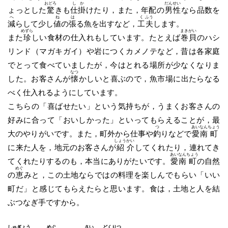
おどろ
し
か
だん
せい
ょっとした
驚
きも
仕
掛
けたり，また，年配の
男
性
なら品数を
へ
ね
は
く
ふう
減
らして少し
値
の
張
る魚を出すなど，
工
夫
します。
めずら
まき
がい
また
珍
しい食材の仕入れもしています。たとえば
巻
貝
のハシ
リンド（マガキガイ）や岩につくカメノテなど，昔は各家庭
でとって食べていましたが，今はとれる場所が少なくなりま
なつ
した。お客さんが
懐
かしいと喜ぶので，魚市場に出たらなる
べく仕入れるようにしています。
こちらの「喜ばせたい」という気持ちが，うまくお客さんの
好みに合って「おいしかった」といってもらえることが，最
つ
あい
なん
ちょう
大のやりがいです。また，町外から仕事や
釣
りなどで
愛
南
町
しょう
かい
に来た人を，地元のお客さんが
紹
介
してくれたり，連れてき
あい
なん
ちょう
てくれたりするのも，本当にありがたいです。
愛
南
町
の自然
めぐ
の
恵
みと，この土地ならではの料理を楽しんでもらい「いい
町だ」と感じてもらえたらと思います。食は，土地と人を結
ぶつなぎ手ですから。
しゅ
ぎょう
めぐ
さい
どく
りつ