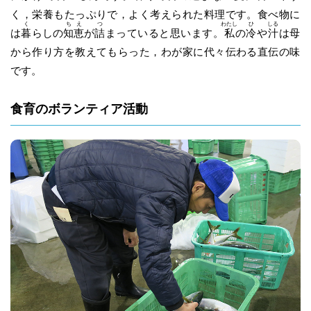
く，栄養もたっぷりで，よく考えられた料理です。食べ物に
く
ち
え
つ
わたし
ひ
しる
は
暮
らしの
知
恵
が
詰
まっていると思います。
私
の
冷
や
汁
は母
から作り方を教えてもらった，わが家に代々伝わる直伝の味
です。
食育のボランティア活動