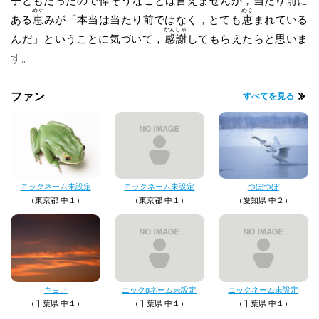
子どもだったので
偉
そうなことは言えませんが，当たり前に
めぐ
めぐ
ある
恵
みが「本当は当たり前ではなく，とても
恵
まれている
かん
しゃ
んだ」ということに気づいて，
感
謝
してもらえたらと思いま
す。
ファン
すべてを見る
ニックネーム未設定
ニックネーム未設定
つぼつぼ
（東京都 中１）
（東京都 中１）
（愛知県 中２）
キヨ。
ニックqネーム未設定
ニックネーム未設定
（千葉県 中１）
（千葉県 中１）
（千葉県 中１）