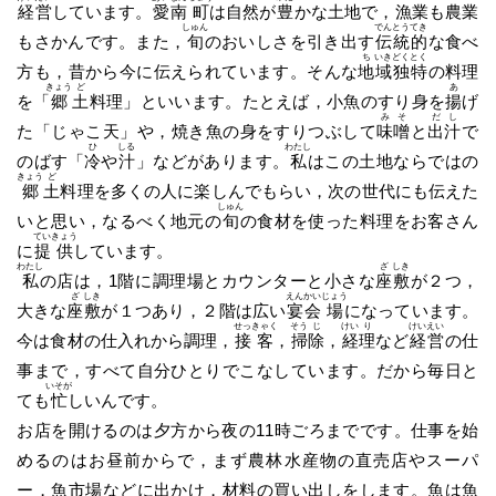
経
営
しています。
愛
南
町
は自然が
豊
かな土地で，漁業も農業
しゅん
でん
とう
てき
もさかんです。また，
旬
のおいしさを引き出す
伝
統
的
な食べ
ち
いき
どく
とく
方も，昔から今に伝えられています。そんな
地
域
独
特
の料理
きょう
ど
あ
を「
郷
土
料理」といいます。たとえば，小魚のすり身を
揚
げ
み
そ
だ
し
た「じゃこ天」や，焼き魚の身をすりつぶして
味
噌
と
出
汁
で
ひ
しる
わたし
のばす「
冷
や
汁
」などがあります。
私
はこの土地ならではの
きょう
ど
郷
土
料理を多くの人に楽しんでもらい，次の世代にも伝えた
しゅん
いと思い，なるべく地元の
旬
の食材を使った料理をお客さん
てい
きょう
に
提
供
しています。
わたし
ざ
しき
私
の店は，1階に調理場とカウンターと小さな
座
敷
が２つ，
ざ
しき
えん
かい
じょう
大きな
座
敷
が１つあり，２階は広い
宴
会
場
になっています。
せっ
きゃく
そう
じ
けい
り
けい
えい
今は食材の仕入れから調理，
接
客
，
掃
除
，
経
理
など
経
営
の仕
事まで，すべて自分ひとりでこなしています。だから毎日と
いそが
ても
忙
しいんです。
お店を開けるのは夕方から夜の11時ごろまでです。仕事を始
めるのはお昼前からで，まず農林水産物の直売店やスーパ
ー，魚市場などに出かけ，材料の買い出しをします。魚は魚