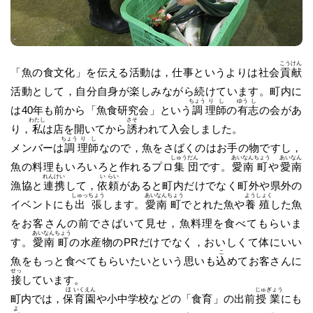
こう
けん
「魚の食文化」を伝える活動は，仕事というよりは社会
貢
献
活動として，自分自身が楽しみながら続けています。町内に
ちょう
り
し
ゆう
し
は40年も前から「魚食研究会」という
調
理
師
の
有
志
の会があ
わたし
さそ
り，
私
は店を開いてから
誘
われて入会しました。
ちょう
り
し
メンバーは
調
理
師
なので，魚をさばくのはお手の物ですし，
しゅう
だん
あい
なん
ちょう
あい
なん
魚の料理もいろいろと作れるプロ
集
団
です。
愛
南
町
や
愛
南
れん
けい
い
らい
漁協と
連
携
して，
依
頼
があると町内だけでなく町外や県外の
しゅっ
ちょう
あい
なん
ちょう
よう
しょく
イベントにも
出
張
します。
愛
南
町
でとれた魚や
養
殖
した魚
をお客さんの前でさばいて見せ，魚料理を食べてもらいま
あい
なん
ちょう
す。
愛
南
町
の水産物のPRだけでなく，おいしくて体にいい
こ
魚をもっと食べてもらいたいという思いも
込
めてお客さんに
せっ
接
しています。
ほ
いく
えん
じゅ
ぎょう
町内では，
保
育
園
や小中学校などの「食育」の出前
授
業
にも
よ