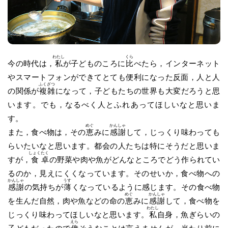
わたし
くら
今の時代は，
私
が子どものころに
比
べたら，インターネット
やスマートフォンができてとても便利になった反面，人と人
ふく
ざつ
の関係が
複
雑
になって，子どもたちの世界も大変だろうと思
います。でも，なるべく人とふれあってほしいなと思いま
す。
めぐ
かん
しゃ
また，食べ物は，その
恵
みに
感
謝
して，じっくり味わっても
らいたいなと思います。都会の人たちは特にそうだと思いま
しょく
たく
すが，
食
卓
の野菜や肉や魚がどんなところでどう作られてい
るのか，見えにくくなっています。そのせいか，食べ物への
かん
しゃ
うす
感
謝
の気持ちが
薄
くなっているように感じます。その食べ物
めぐ
かん
しゃ
を生んだ自然，肉や魚などの命の
恵
みに
感
謝
して，食べ物を
わたし
じっくり味わってほしいなと思います。
私
自身，魚ぎらいの
えら