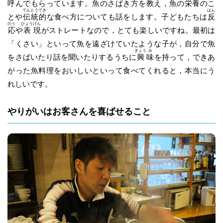
呼
んでもらっています。魚のさばき方を教え，魚の栄養のこ
でん
とう
てき
はん
とや
伝
統
的
な食べ方についても話をします。子どもたちは
反
のう
ひょう
げん
応
や
表
現
がストレートなので，とても楽しいですね。最初は
「くさい」といって魚を遠ざけていたような子が，自分で魚
きょう
み
をさばいたり話を聞いたりするうちに
興
味
を持って，できあ
がった魚料理をおいしいといって食べてくれると，本当にう
れしいです。
やりがいはお客さんを喜ばせること