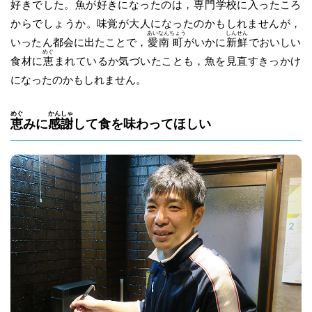
好きでした。魚が好きになったのは，
専
門
学校に入ったころ
からでしょうか。味覚が大人になったのかもしれませんが，
あい
なん
ちょう
しん
せん
いったん都会に出たことで，
愛
南
町
がいかに
新
鮮
でおいしい
めぐ
食材に
恵
まれているか気づいたことも，魚を見直すきっかけ
になったのかもしれません。
めぐ
かん
しゃ
恵
みに
感
謝
して食を味わってほしい