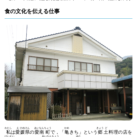
食の文化を伝える仕事
わたし
え
ひめ
けん
あい
なん
ちょう
かめ
きょう
ど
私
は
愛
媛
県
の
愛
南
町
で，「
亀
きち」という
郷
土
料理の店を
けい
えい
あい
なん
ちょう
ゆた