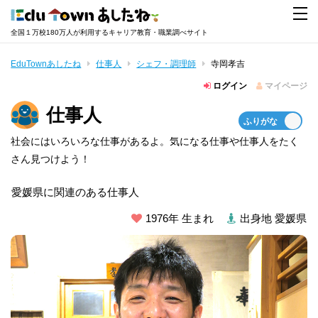
全国１万校180万人が利用するキャリア教育・職業調べサイト
EduTownあしたね
仕事人
シェフ・調理師
寺岡孝吉
ログイン
マイページ
仕事人
社会にはいろいろな仕事があるよ。気になる仕事や仕事人をたく
さん見つけよう！
愛媛県に関連のある仕事人
1976年 生まれ
出身地 愛媛県