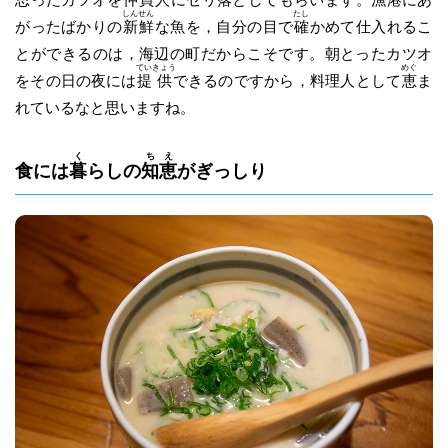
しん
せん
たし
がったばかりの
新
鮮
な魚を，自分の目で
確
かめて仕入れるこ
とができるのは，海辺の町だからこそです。朝とったカツオ
てい
きょう
めぐ
をその日の夜には
提
供
できるのですから，料理人として
恵
ま
れているなと思いますね。
く
ち
え
食には
暮
らしの
知
恵
がぎっしり