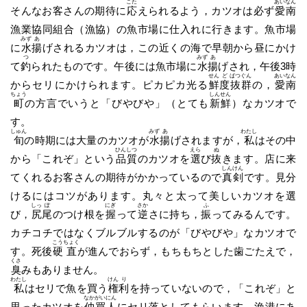
こた
あい
なん
そんなお客さんの期待に
応
えられるよう，カツオは必ず
愛
南
漁業協同組合（漁協）の魚市場に仕入れに行きます。魚市場
みず
あ
に
水
揚
げされるカツオは，この近くの海で早朝から昼にかけ
つ
みず
あ
て
釣
られたものです。午後には魚市場に
水
揚
げされ，午後3時
せん
ど
ばつ
ぐん
あい
なん
からセリにかけられます。ピカピカ光る
鮮
度
抜
群
の，
愛
南
ちょう
しん
せん
町
の方言でいうと「びやびや」（とても
新
鮮
）なカツオで
す。
しゅん
みず
あ
わたし
旬
の時期には大量のカツオが
水
揚
げされますが，
私
はその中
ひん
しつ
えら
ぬ
から「これぞ」という
品
質
のカツオを
選
び
抜
きます。店に来
しん
けん
てくれるお客さんの期待がかかっているので
真
剣
です。見分
けるにはコツがあります。丸々と太って美しいカツオを選
しっ
ぽ
にぎ
さか
ふ
び，
尻
尾
のつけ根を
握
って
逆
さに持ち，
振
ってみるんです。
カチコチではなくブルブルするのが「びやびや」なカツオで
こう
ちょく
す。死後
硬
直
が進んでおらず，もちもちとした歯ごたえで，
くさ
臭
みもありません。
わたし
けん
り
私
はセリで魚を買う
権
利
を持っていないので，「これぞ」と
なか
がい
にん
思ったカツオを
仲
買
人
にセリ落としてもらいます。漁港にあ