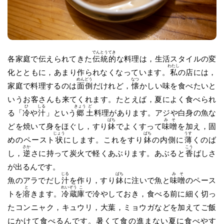
でん
とう
てき
各家庭で伝えられてきた
伝
統
的
な料理は，生活スタイルの変
わたし
化とともに，あまり作られなくなっています。
私
の店には，
めん
どう
なつ
家庭で料理するのは
面
倒
だけれど，
懐
かしい味を食べたいと
いうお客さんも来てくれます。たとえば，夏によく食べられ
ひ
しる
きょう
ど
る「
冷
や
汁
」という
郷
土
料理があります。アジや白身の魚な
ばち
み
そ
どを焼いて身をほぐし，すり
鉢
でよくすって
味
噌
を加え，固
じょう
ばち
うす
めのペースト
状
にします。これをすり
鉢
の内側に
薄
くのば
さか
こう
し，
逆
さに持って炭火で軽くあぶります。あぶると
香
ばしさ
が出るんです。
じる
ばち
み
そ
魚のアラでだし
汁
を作り，すり
鉢
に注いで魚と
味
噌
のペース
と
れい
ぞう
こ
トを
溶
きます。
冷
蔵
庫
で冷やしておき，食べる前に細く切っ
たコンニャク，キュウリ，大葉，ミョウガなどを加えてご飯
にかけて食べるんです。暑くて食の進まない夏に食べやす