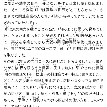
えん
かい
べん
とう
に
宴
会
や法事の食事，
弁
当
などを作る仕出し屋も始めまし
あい
なん
ちょう
しん
じゅ
よう
しょく
た。そのころ
愛
南
町
では
真
珠
の
養
殖
がとてもさかんで，さ
まざまな関連産業の人たちが町外からやってきて，とてもに
ぎわっていたんです。
わたし
つ
私
は家の商売を
継
ぐことを当たり前のように思って育ちまし
きょう
み
た。たまたま食べることが好きで料理にも
興
味
があったの
おお
さか
ちょう
り
し
せん
もん
で，高校を卒業してから
大
阪
の
調
理
師
専
門
学校に進みまし
せん
もん
しゅう
りょう
ちょう
り
し
めん
きょ
た。
専
門
学校は1年間のコースで，
修
了
と同時に
調
理
師
免
許
を取りました。
せん
もん
その後，2年目の
専
門
コースに進むことも考えましたが，働き
しゅ
ぎょう
え
ひめ
もど
しょう
かい
あい
なん
ながら
修
行
を積もうと
愛
媛
に
戻
り，知人に
紹
介
された
愛
南
ちょう
まつ
やま
町
の和食店で1年，
松
山
市の料理店で4年半ほど働きました。
きょう
ど
どちらの店も
郷
土
料理を出す店で，店長やスタッフは親切で
うで
しゅ
ぎょう
腕
もよく，とてもいい
修
行
になりました。魚のさばき方，野
に
あ
菜の切り方，味つけ，焼く・
煮
る・
揚
げるなどの調理法はも
て
ぎわ
だん
ど
ちろん，
手
際
よく
段
取
りをつける頭と体の使い方も，この2つ
の店で身につけました。