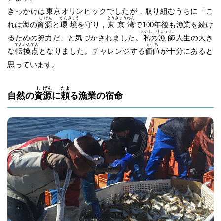
きっかけは東京オリンピックでしたが，取り組むうちに「こ
し
げん
かん
きょう
とう
きょう
わん
れは海の
資
源
と
環
境
を守り，
東
京
湾
で100年後も漁業を続け
わたし
りょう
し
るための努力だ」と気づかされました。
私
の
漁
師
人生の大き
てん
かん
てん
か
ち
な
転
換
点
となりました。チャレンジする
価
値
が十分にあると
思っています。
し
げん
たよ
自然の
資
源
に
頼
る漁業の宿命