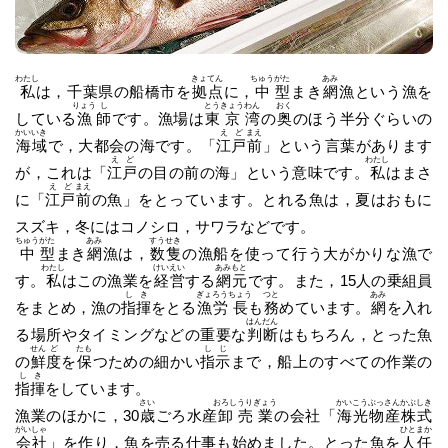
わたし
きょ
てん
ちゅう
がた
あみ
私
は，千葉県の船橋市を
拠
点
に，
中
型
まき
網
漁という漁を
りょう
し
とう
きょう
わん
おく
している
漁
師
です。漁場は
東
京
湾
の
奥
のほう半分ぐらいの
かい
いき
え
ど
まえ
海
域
で，大都会の海です。「
江
戸
前
」という言葉があります
え
ど
わたし
が，これは「
江
戸
の目の前の海」という意味です。
私
はまさ
え
ど
まえ
に「
江
戸
前
の魚」をとっています。とれる魚は，夏はおもに
スズキ，冬にはコノシロ，サワラなどです。
ちゅう
がた
あみ
すう
せき
中
型
まき
網
漁は，
数
隻
の漁船を使って行う大がかりな漁で
わたし
けい
えい
あみ
もと
す。
私
はこの漁業を
経
営
する
網
元
です。また，15人の乗組員
し
き
ぎょ
ろう
ちょう
つと
あみ
をまとめ，漁の
指
揮
をとる
漁
労
長
も
務
めています。
網
を入れ
はん
だん
る場所やタイミングなどの重要な
判
断
はもちろん，とった魚
せん
ど
たも
し
じ
の
鮮
度
を
保
つための細かい
指
示
まで，船上のすべての作業の
し
き
指
揮
をしています。
さい
おろし
うり
ぎょう
かい
こう
ぶっ
さん
かぶ
しき
漁業のほかに，30
歳
ごろ水産
卸
売
業
の会社「
海
光
物
産
株
式
がい
しゃ
ひと
まか
会
社
」を作り，魚を売る仕事も始めました。とった魚を
人
任