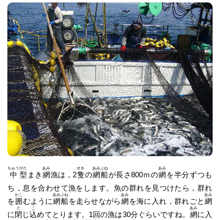
ちゅう
がた
あみ
せき
あみ
ぶね
あみ
中
型
まき
網
漁は，2
隻
の
網
船
が長さ800ｍの
網
を半分ずつも
ち，息を合わせて漁をします。魚の群れを見つけたら，群れ
かこ
あみ
ぶね
あみ
あみ
を
囲
むように
網
船
を走らせながら
網
を海に入れ，群れごと
網
と
こ
あみ
に
閉
じ
込
めてとります。1回の漁は30分ぐらいですね。
網
に入