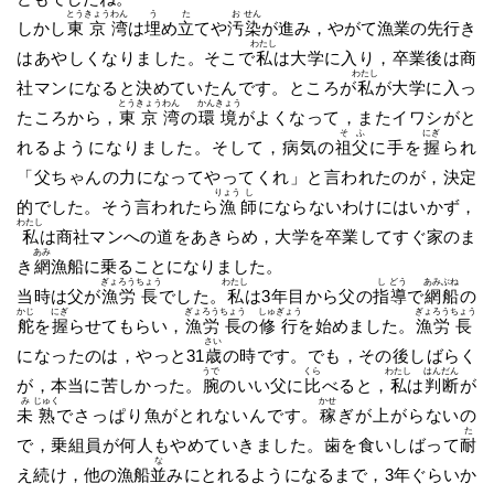
とう
きょう
わん
う
た
お
せん
しかし
東
京
湾
は
埋
め
立
てや
汚
染
が進み，やがて漁業の先行き
わたし
はあやしくなりました。そこで
私
は大学に入り，卒業後は商
わたし
社マンになると決めていたんです。ところが
私
が大学に入っ
とう
きょう
わん
かん
きょう
たころから，
東
京
湾
の
環
境
がよくなって，またイワシがと
そ
ふ
にぎ
れるようになりました。そして，病気の
祖
父
に手を
握
られ
「父ちゃんの力になってやってくれ」と言われたのが，決定
りょう
し
的でした。そう言われたら
漁
師
にならないわけにはいかず，
わたし
私
は商社マンへの道をあきらめ，大学を卒業してすぐ家のま
あみ
き
網
漁船に乗ることになりました。
ぎょ
ろう
ちょう
わたし
し
どう
あみ
ぶね
当時は父が
漁
労
長
でした。
私
は3年目から父の
指
導
で
網
船
の
かじ
にぎ
ぎょ
ろう
ちょう
しゅ
ぎょう
ぎょ
ろう
ちょう
舵
を
握
らせてもらい，
漁
労
長
の
修
行
を始めました。
漁
労
長
さい
になったのは，やっと31
歳
の時です。でも，その後しばらく
うで
くら
わたし
はん
だん
が，本当に苦しかった。
腕
のいい父に
比
べると，
私
は
判
断
が
み
じゅく
かせ
未
熟
でさっぱり魚がとれないんです。
稼
ぎが上がらないの
た
で，乗組員が何人もやめていきました。歯を食いしばって
耐
な
え続け，他の漁船
並
みにとれるようになるまで，3年ぐらいか