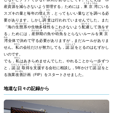
し
げん
へ
とう
きょう
わん
産
資
源
を
減
らさないよう管理する」ためには，
東
京
湾
にいる
ふ
かた
スズキの量と毎年の
増
え
方
，とってもいい量などを調べる必
ちょう
さ
要があります。しかし
調
査
は行われていませんでした。また
せい
たい
けい
た
よう
せい
はい
りょ
「海の
生
態
系
や生物
多
様
性
をこわさないよう
配
慮
して漁をす
さん
らん
き
よう
ぎょ
とう
きょう
る」ためには，
産
卵
期
の魚や
幼
魚
をとらないルールを
東
京
わん
湾
全体で決めて守る必要がありますが，まだルールがありま
わたし
にん
しょう
せん。
私
の会社だけが努力しても，
認
証
をとるのはむずかし
いのです。
わたし
でも，
私
はあきらめませんでした。やれることから一歩ずつ
にん
しょう
しゅ
とく
し
えん
にん
しょう
と，
認
証
取
得
を
支
援
する会社に相談し，5年かけて
認
証
をと
かい
ぜん
る漁業
改
善
計画（FIP）をスタートさせました。
地道な日々の記録から