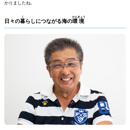
かりましたね。
く
かん
きょう
日々の
暮
らしにつながる海の
環
境