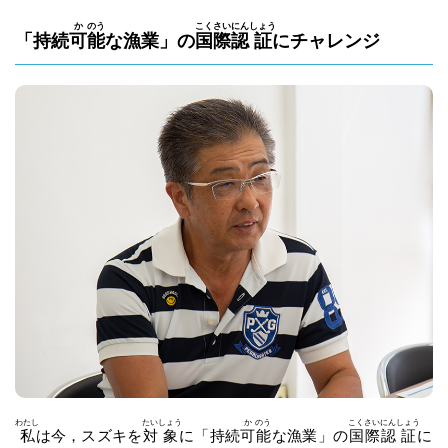
か
のう
こく
さい
にん
しょう
「持続
可
能
な漁業」の
国
際
認
証
にチャレンジ
わたし
たい
しょう
か
のう
こく
さい
にん
しょう
私
は今，スズキを
対
象
に「持続
可
能
な漁業」の
国
際
認
証
に