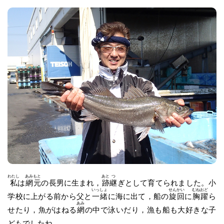
わたし
あみ
もと
あと
つ
私
は
網
元
の長男に生まれ，
跡
継
ぎとして育てられました。小
いっ
しょ
せん
かい
むね
おど
学校に上がる前から父と
一
緒
に海に出て，船の
旋
回
に
胸
躍
ら
あみ
せたり，魚がはねる
網
の中で泳いだり，漁も船も大好きな子
どもでしたね。