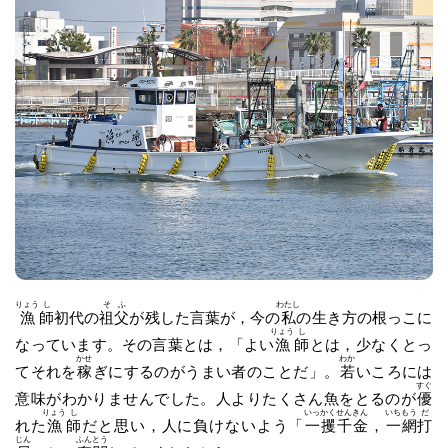
りょう
し
そ
ふ
わたし
漁
師
初代の
祖
父
が残した言葉が，今の
私
の生き方の根っこに
りょう
し
なっています。その言葉とは，「よい
漁
師
とは，少なくとっ
かせ
わか
てそれを
稼
ぎにするのがうまい者のことだ」。
若
いころには
すぐ
意味がわかりませんでした。人よりたくさん魚をとるのが
優
りょう
し
いっ
かく
せん
きん
いち
もう
だ
れた
漁
師
だと思い，人に負けないよう「
一
攫
千
金
，
一
網
打
じん
ふん
とう