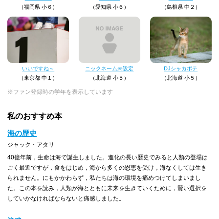
（福岡県 小６）
（愛知県 小６）
（島根県 中２）
いいですね～
ニックネーム未設定
DJシャカポテ
（東京都 中１）
（北海道 小５）
（北海道 小５）
※ファン登録時の学年を表示しています
私のおすすめ本
海の歴史
ジャック・アタリ
40億年前，生命は海で誕生しました。進化の長い歴史でみると人類の登場は
ごく最近ですが，食をはじめ，海から多くの恩恵を受け，海なくしては生き
られません。にもかかわらず，私たちは海の環境を痛めつけてしまいまし
た。この本を読み，人類が海とともに未来を生きていくために，賢い選択を
していかなければならないと痛感しました。