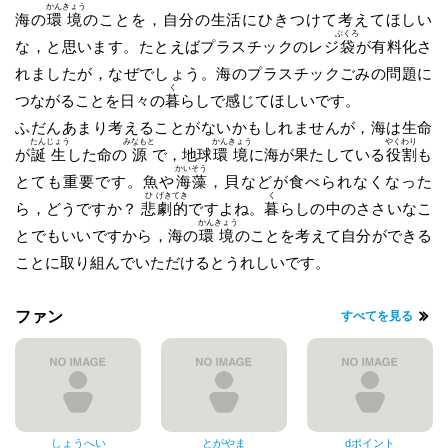
かん
きょう
海の
環
境
のことを，自分の生活にひきつけて考えてほしい
ぶくろ
な，と思います。たとえばプラスチックのレジ
袋
が有料化さ
れましたが，なぜでしょう。海のプラスチックごみの問題に
く
つながることを日々の
暮
らしで感じてほしいです。
ふだんあまり考えることがないかもしれませんが，海は生命
たん
じょう
みなもと
かん
きょう
やく
わり
が
誕
生
した命の
源
で，地球
環
境
に海が果たしている
役
割
も
かい
そう
とても重要です。魚や
海
藻
，貝などが食べられなくなった
ひ
げき
てき
く
ら，どうですか？
悲
劇
的
ですよね。
暮
らしの中のささいなこ
かん
きょう
とでもいいですから，海の
環
境
のことを考えて自分ができる
ことに取り組んでいただけるとうれしいです。
ファン
すべてを見る
しょうへい
とがやま
dポイント