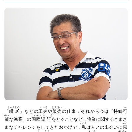
しゅん
じめ
く
ふう
はん
ばい
か
「
瞬
〆
」などの
工
夫
や
販
売
の仕事，それから今は「持続
可
のう
こく
さい
にん
しょう
能
な漁業」の
国
際
認
証
をとることなど，漁業に関するさまざ
わたし
めぐ
まなチャレンジをしてきたおかげで，
私
は人との出会いに
恵
ふ
かえ
わたし
ざい
さん