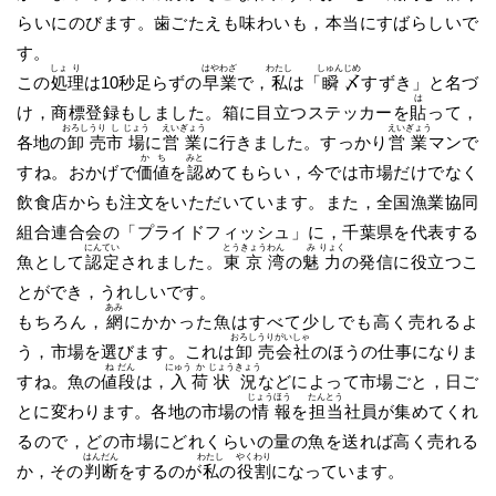
らいにのびます。歯ごたえも味わいも，本当にすばらしいで
す。
しょ
り
はや
わざ
わたし
しゅん
じめ
この
処
理
は10秒足らずの
早
業
で，
私
は「
瞬
〆
すずき」と名づ
は
け，商標登録もしました。箱に目立つステッカーを
貼
って，
おろし
うり
し
じょう
えい
ぎょう
えい
ぎょう
各地の
卸
売
市
場
に
営
業
に行きました。すっかり
営
業
マンで
か
ち
みと
すね。おかげで
価
値
を
認
めてもらい，今では市場だけでなく
飲食店からも注文をいただいています。また，全国漁業協同
組合連合会の「プライドフィッシュ」に，千葉県を代表する
にん
てい
とう
きょう
わん
み
りょく
魚として
認
定
されました。
東
京
湾
の
魅
力
の発信に役立つこ
とができ，うれしいです。
あみ
もちろん，
網
にかかった魚はすべて少しでも高く売れるよ
おろし
うり
がい
しゃ
う，市場を選びます。これは
卸
売
会
社
のほうの仕事になりま
ね
だん
にゅう
か
じょう
きょう
すね。魚の
値
段
は，
入
荷
状
況
などによって市場ごと，日ご
じょう
ほう
たん
とう
とに変わります。各地の市場の
情
報
を
担
当
社員が集めてくれ
るので，どの市場にどれくらいの量の魚を送れば高く売れる
はん
だん
わたし
やく
わり
か，その
判
断
をするのが
私
の
役
割
になっています。