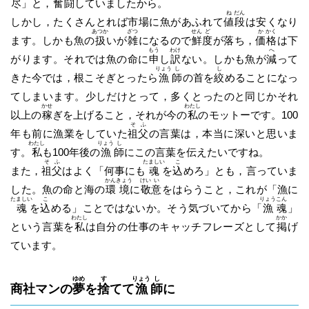
尽
」と，
奮
闘
していましたから。
ね
だん
しかし，たくさんとれば市場に魚があふれて
値
段
は安くなり
あつか
ざつ
せん
ど
か
かく
ます。しかも魚の
扱
いが
雑
になるので
鮮
度
が落ち，
価
格
は下
もう
わけ
へ
がります。それでは魚の命に
申
し
訳
ない。しかも魚が
減
って
りょう
し
し
きた今では，根こそぎとったら
漁
師
の首を
絞
めることになっ
てしまいます。少しだけとって，多くとったのと同じかそれ
かせ
わたし
以上の
稼
ぎを上げること，それが今の
私
のモットーです。100
そ
ふ
年も前に漁業をしていた
祖
父
の言葉は，本当に深いと思いま
わたし
りょう
し
す。
私
も100年後の
漁
師
にこの言葉を伝えたいですね。
そ
ふ
たましい
こ
また，
祖
父
はよく「何事にも
魂
を
込
めろ」とも，言っていま
かん
きょう
けい
い
した。魚の命と海の
環
境
に
敬
意
をはらうこと，これが「漁に
たましい
こ
りょう
こん
魂
を
込
める」ことではないか。そう気づいてから「
漁
魂
」
わたし
かか
という言葉を
私
は自分の仕事のキャッチフレーズとして
掲
げ
ています。
ゆめ
す
りょう
し
商社マンの
夢
を
捨
てて
漁
師
に