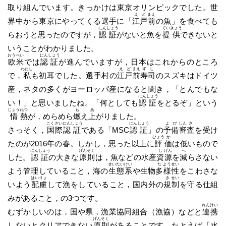
取り組んでいます。きっかけは東京オリンピックでした。世
え
ど
まえ
界中から東京にやってくる選手に「
江
戸
前
の魚」を食べても
にん
しょう
てい
きょう
らおうと思ったのですが，
認
証
がないと魚を
提
供
できないと
いうことがわかりました。
おう
べい
にん
しょう
欧
米
では
認
証
が進んでいますが，日本はこれからのところ
わたし
え
ど
まえ
ず
し
で，
私
も初耳でした。選手村の
江
戸
前
寿
司
のスズキはドイツ
産，ネタの多くがヨーロッパ産になると聞き，「とんでもな
にん
しょう
い！」と思いましたね。「何としても
認
証
をとるぞ」という
じょう
ねつ
も
あ
情
熱
が，めらめら
燃
え
上
がりました。
こく
さい
にん
しょう
にん
しょう
よ
び
しん
さ
さっそく，
国
際
認
証
である「MSC
認
証
」の
予
備
審
査
を受け
ひょう
か
たのが2016年の春。しかし，思った以上に
評
価
は低いもので
にん
しょう
げん
そく
し
げん
へ
した。
認
証
の大きな
原
則
は，魚などの水産
資
源
を
減
らさない
せい
たい
けい
た
よう
せい
よう管理していること，海の
生
態
系
や生物
多
様
性
をこわさな
はい
りょ
き
せい
いよう
配
慮
して漁をしていること，国内外の
規
制
を守る仕組
みがあること，の3つです。
れん
けい
むずかしいのは，国や県，漁業協同組合（漁協）などと
連
携
げん
そく
しないとクリアできない
原
則
があることです。たとえば「水