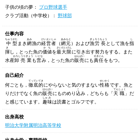
子供の頃の夢：
プロ野球選手
クラブ活動（中学校）：
野球部
仕事内容
ちゅう
がた
あみ
けい
えい
しゃ
あみ
もと
ぎょ
ろう
ちょう
し
中
型
まき
網
漁の
経
営
者
（
網
元
）および
漁
労
長
として漁を
指
き
か
ち
さい
だい
げん
揮
し，とった魚の
価
値
を
最
大
限
に引き出す努力をする。また
おろし
うり
ぎょう
いとな
はん
ばい
せき
にん
水産
卸
売
業
も
営
み，とった魚の
販
売
にも
責
任
をもつ。
自己紹介
てっ
てい
てき
せい
かく
何ごとも，
徹
底
的
にやらないと気のすまない
性
格
です。魚と
はん
ばい
こ
てん
しょく
りだけでなく魚の
販
売
にものめり
込
み，どちらも「
天
職
」だ
しゅ
み
と感じています。
趣
味
は読書とゴルフです。
出身高校
明治大学附属明治高等学校