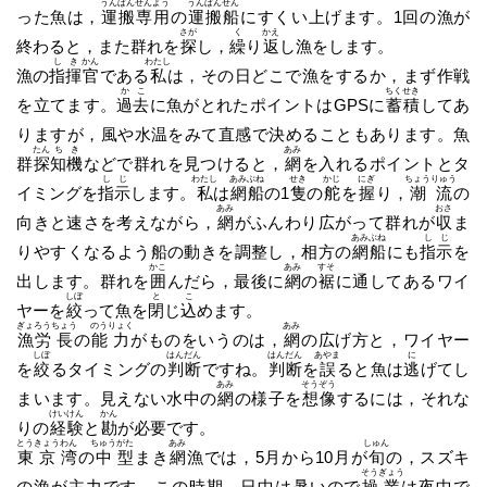
うん
ぱん
せん
よう
うん
ぱん
せん
った魚は，
運
搬
専
用
の
運
搬
船
にすくい上げます。1回の漁が
さが
く
かえ
終わると，また群れを
探
し，
繰
り
返
し漁をします。
し
き
かん
わたし
漁の
指
揮
官
である
私
は，その日どこで漁をするか，まず作戦
か
こ
ちく
せき
を立てます。
過
去
に魚がとれたポイントはGPSに
蓄
積
してあ
りますが，風や水温をみて直感で決めることもあります。魚
たん
ち
き
あみ
群
探
知
機
などで群れを見つけると，
網
を入れるポイントとタ
し
じ
わたし
あみ
ぶね
せき
かじ
にぎ
ちょう
りゅう
イミングを
指
示
します。
私
は
網
船
の1
隻
の
舵
を
握
り，
潮
流
の
あみ
おさ
向きと速さを考えながら，
網
がふんわり広がって群れが
収
ま
あみ
ぶね
し
じ
りやすくなるよう船の動きを調整し，相方の
網
船
にも
指
示
を
かこ
あみ
すそ
出します。群れを
囲
んだら，最後に
網
の
裾
に通してあるワイ
しぼ
と
こ
ヤーを
絞
って魚を
閉
じ
込
めます。
ぎょ
ろう
ちょう
のう
りょく
あみ
漁
労
長
の
能
力
がものをいうのは，
網
の広げ方と，ワイヤー
しぼ
はん
だん
はん
だん
あやま
に
を
絞
るタイミングの
判
断
ですね。
判
断
を
誤
ると魚は
逃
げてし
あみ
そう
ぞう
まいます。見えない水中の
網
の様子を
想
像
するには，それな
けい
けん
かん
りの
経
験
と
勘
が必要です。
とう
きょう
わん
ちゅう
がた
あみ
しゅん
東
京
湾
の
中
型
まき
網
漁では，5月から10月が
旬
の，スズキ
そう
ぎょう
の漁が主力です。この時期，日中は暑いので
操
業
は夜中で