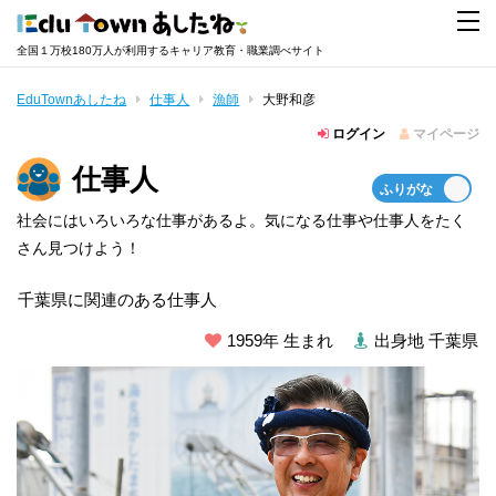
全国１万校180万人が利用するキャリア教育・職業調べサイト
EduTownあしたね
仕事人
漁師
大野和彦
ログイン
マイページ
仕事人
社会にはいろいろな仕事があるよ。気になる仕事や仕事人をたく
さん見つけよう！
千葉県に関連のある仕事人
1959年 生まれ
出身地 千葉県