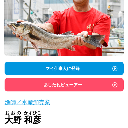
マイ仕事人に登録
あしたねビューアー
漁師／水産卸売業
おおの
かずひこ
大野
和彦