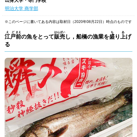
出身大学・専門学校
明治大学 商学部
※このページに書いてある内容は取材日（2020年08月22日）時点のものです
え
ど
まえ
はん
ばい
も
あ
江
戸
前
の魚をとって
販
売
し，船橋の漁業を
盛
り
上
げ
る