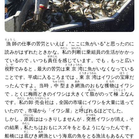
りょう
し
漁
師
の仕事の苦労といえば，“ここに魚がいる”と思ったのに
わたし
はん
だん
読みがはずれたときかな。
私
の
判
断
に乗組員の生活がかかっ
せき
にん
ているので，いつも
責
任
を感じています。でも，もっと広い
し
や
とう
きょう
わん
視
野
でみると，最大の苦労は
東
京
湾
に魚がいなくなっている
とう
きょう
わん
ほう
こ
ことです。平成に入るころまでは，
東
京
湾
はイワシの
宝
庫
だ
ちゅう
がた
あみ
え
もの
ったんですよ。当時，
中
型
まき
網
漁のおもな
獲
物
はイワシ
つ
ゆ
あぶら
ごく
じょう
で，とくに
梅
雨
どきのイワシは大きくて
脂
がのって
極
上
なん
わたし
おろし
うり
がい
しゃ
です。
私
の
卸
売
会
社
は，全国の市場にイワシを大量に送って
よ
いたので，市場から「イワシ屋」と
呼
ばれるほどでした。
げん
いん
とつ
ぜん
しかし，
原
因
ははっきりしませんが，
突
然
イワシが消え，そ
わたし
の結果，
私
たちはおもにスズキをとるようになったんです。
そこ
あみ
船橋には
底
びき
網
漁という海底の魚をとる漁法もあるんです