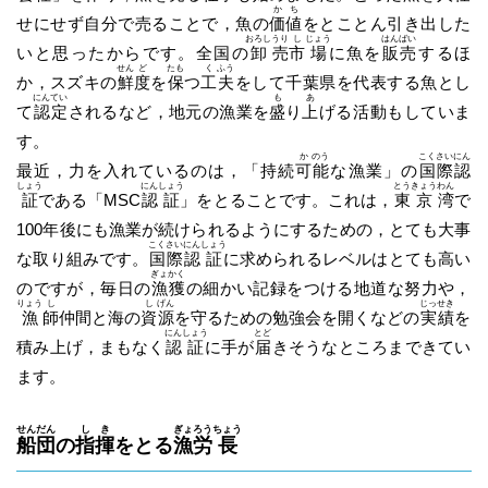
か
ち
せにせず自分で売ることで，魚の
価
値
をとことん引き出した
おろし
うり
し
じょう
はん
ばい
いと思ったからです。全国の
卸
売
市
場
に魚を
販
売
するほ
せん
ど
たも
く
ふう
か，スズキの
鮮
度
を
保
つ
工
夫
をして千葉県を代表する魚とし
にん
てい
も
あ
て
認
定
されるなど，地元の漁業を
盛
り
上
げる活動もしていま
す。
か
のう
こく
さい
にん
最近，力を入れているのは，「持続
可
能
な漁業」の
国
際
認
しょう
にん
しょう
とう
きょう
わん
証
である「MSC
認
証
」をとることです。これは，
東
京
湾
で
100年後にも漁業が続けられるようにするための，とても大事
こく
さい
にん
しょう
な取り組みです。
国
際
認
証
に求められるレベルはとても高い
ぎょ
かく
のですが，毎日の
漁
獲
の細かい記録をつける地道な努力や，
りょう
し
し
げん
じっ
せき
漁
師
仲間と海の
資
源
を守るための勉強会を開くなどの
実
績
を
にん
しょう
とど
積み上げ，まもなく
認
証
に手が
届
きそうなところまできてい
ます。
せん
だん
し
き
ぎょ
ろう
ちょう
船
団
の
指
揮
をとる
漁
労
長