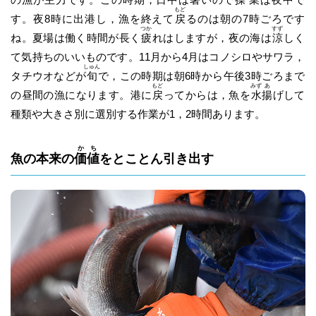
もど
す。夜8時に出港し，漁を終えて
戻
るのは朝の7時ごろです
つか
すず
ね。夏場は働く時間が長く
疲
れはしますが，夜の海は
涼
しく
て気持ちのいいものです。11月から4月はコノシロやサワラ，
しゅん
タチウオなどが
旬
で，この時期は朝6時から午後3時ごろまで
もど
みず
あ
の昼間の漁になります。港に
戻
ってからは，魚を
水
揚
げして
種類や大きさ別に選別する作業が1，2時間あります。
か
ち
魚の本来の
価
値
をとことん引き出す