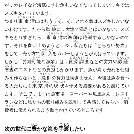
が，カレイなど海底にすむ魚もいなくなってしまい，今では
スズキをとっています。
とう
きょう
わん
つまり
東
京
湾
にはもう，そこそことれる魚はスズキしかいな
たん
じゅん
いわけです。だから
単
純
に，大漁で満足とはいかない。スズ
とう
きょう
わん
りょう
し
ぜつ
めつ
キをとりすぎたら，
東
京
湾
の
漁
師
は
絶
滅
するしかないので
わたし
す。それを食い止めようと，今，
私
たちは「とらない努力」
しゅう
にゅう
をして，売り方で
収
入
をカバーしようとがんばっています。
か
のう
し
げん
ちょう
さ
にん
しょう
しかし「持続
可
能
な漁業」は，
資
源
調
査
などの労力や
認
証
しん
さ
ふ
たん
審
査
のコストなどの
負
担
もかかります。魚が高く売れる仕組
りょう
し
みを作らないと，
漁
師
の努力は続きません。今後は魚を食べ
とう
きょう
わん
げん
じょう
る人たちにも
東
京
湾
の
現
状
を伝える必要があると感じてい
ます。そこで，まずは魚市場，スーパーや魚屋さん，レスト
わたし
しょう
ランなどに
私
たちの取り組みを説明して共感してもらい，
消
ひ
しゃ
費
者
に伝えられるよう働きかけているところです。
ゆた
て
わた
次の世代に
豊
かな海を
手
渡
したい