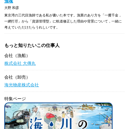
漁魂
大野 和彦
東京湾の三代目漁師である私が書いた本です。漁業のあり方を「一攫千金，
一網打尽」から「資源管理型」に軌道修正した理由や背景について，一緒に
考えていただけたらうれしいです。
もっと知りたいこの仕事人
会社（漁船）
株式会社 大傳丸
会社（卸売）
海光物産株式会社
特集ページ