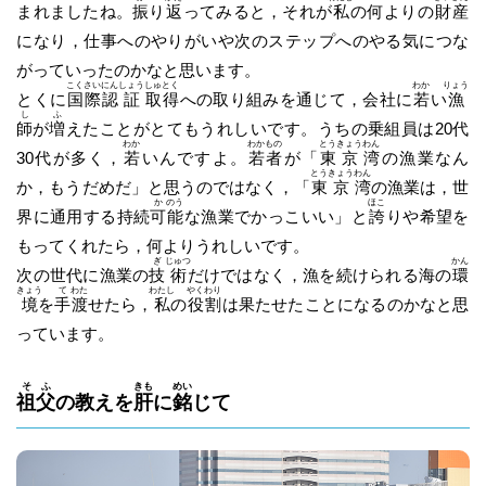
まれましたね。
振
り
返
ってみると，それが
私
の何よりの
財
産
になり，仕事へのやりがいや次のステップへのやる気につな
がっていったのかなと思います。
こく
さい
にん
しょう
しゅ
とく
わか
りょう
とくに
国
際
認
証
取
得
への取り組みを通じて，会社に
若
い
漁
し
ふ
師
が
増
えたことがとてもうれしいです。うちの乗組員は20代
わか
わか
もの
とう
きょう
わん
30代が多く，
若
いんですよ。
若
者
が「
東
京
湾
の漁業なん
とう
きょう
わん
か，もうだめだ」と思うのではなく，「
東
京
湾
の漁業は，世
か
のう
ほこ
界に通用する持続
可
能
な漁業でかっこいい」と
誇
りや希望を
もってくれたら，何よりうれしいです。
ぎ
じゅつ
かん
次の世代に漁業の
技
術
だけではなく，漁を続けられる海の
環
きょう
て
わた
わたし
やく
わり
境
を
手
渡
せたら，
私
の
役
割
は果たせたことになるのかなと思
っています。
そ
ふ
きも
めい
祖
父
の教えを
肝
に
銘
じて