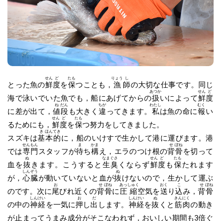
せん
ど
たも
りょう
し
とった魚の
鮮
度
を
保
つことも，
漁
師
の大切な仕事です。同じ
あつか
せん
ど
海で泳いでいた魚でも，船にあげてからの
扱
いによって
鮮
度
ね
だん
ちが
わたし
むく
に差が出て，
値
段
も大きく
違
ってきます。
私
は魚の命に
報
い
せん
ど
たも
るためにも，
鮮
度
を
保
つ努力をしてきました。
き
ほん
てき
スズキは
基
本
的
に，船のいけすで生かして港に運びます。港
せん
もん
ま
かま
せ
ぼね
では
専
門
スタッフが
待
ち
構
え，エラのつけ根の
背
骨
を切って
ぬ
なま
ぐさ
せん
ど
たも
血を
抜
きます。こうすると
生
臭
くならず
鮮
度
も
保
たれます
しん
ぞう
ぬ
が，
心
臓
が動いていないと血が
抜
けないので，生かして運ぶ
お
せ
ぼね
あっ
しゅく
おく
こ
せ
ぼね
のです。次に
尾
びれ近くの
背
骨
に
圧
縮
空気を
送
り
込
み，
背
骨
しん
けい
お
だ
しん
けい
ぬ
きん
にく
の中の
神
経
を一気に
押
し
出
します。
神
経
を
抜
くと
筋
肉
の動き
が止まってうまみ成分がそこなわれず，おいしい期間も3倍ぐ