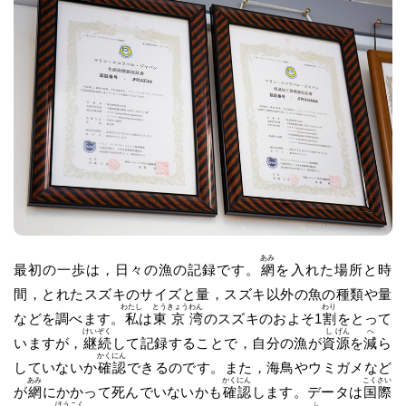
あみ
最初の一歩は，日々の漁の記録です。
網
を入れた場所と時
間，とれたスズキのサイズと量，スズキ以外の魚の種類や量
わたし
とう
きょう
わん
わり
などを調べます。
私
は
東
京
湾
のスズキのおよそ1
割
をとって
けい
ぞく
し
げん
へ
いますが，
継
続
して記録することで，自分の漁が
資
源
を
減
ら
かく
にん
していないか
確
認
できるのです。また，海鳥やウミガメなど
あみ
かく
にん
こく
さい
が
網
にかかって死んでいないかも
確
認
します。データは
国
際
ほう
こく
ふ