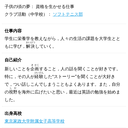
子供の頃の夢： 資格を生かせる仕事
クラブ活動（中学校）：
ソフトテニス部
仕事内容
学生に栄養学を教えながら，人々の生活の課題を大学生とと
かい
けつ
もに学び，
解
決
していく。
自己紹介
き
かく
新しいことを
企
画
すること，人の話を聞くことが好きです。
けい
けん
特に，その人が
経
験
した“ストーリー”を聞くことが大好き
で，つい話しこんでしまうこともよくあります。また，自分
し
や
の
視
野
を海外に広げたいと思い，最近は英語の勉強を始めま
した。
出身高校
東京家政大学附属女子高等学校