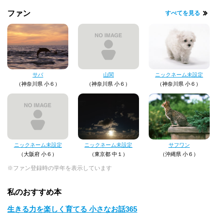
ファン
すべてを見る
サバ
山関
ニックネーム未設定
（神奈川県 小６）
（神奈川県 小６）
（神奈川県 小６）
ニックネーム未設定
ニックネーム未設定
サフワン
（大阪府 小６）
（東京都 中１）
（沖縄県 小６）
※ファン登録時の学年を表示しています
私のおすすめ本
生きる力を楽しく育てる 小さなお話365