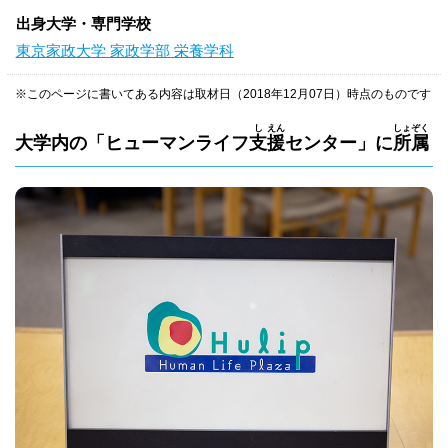
出身大学・専門学校
東京家政大学 家政学部 栄養学科
※このページに書いてある内容は取材日（2018年12月07日）時点のものです
し
えん
しょ
ぞく
大学内の「ヒューマンライフ
支
援
センター」に
所
属