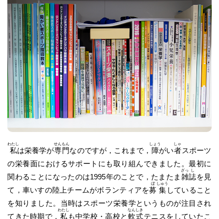
わたし
せん
もん
しょう
しゃ
私
は栄養学が
専
門
なのですが，これまで，
障
がい
者
スポーツ
の栄養面におけるサポートにも取り組んできました。最初に
ざっ
し
関わることになったのは1995年のことで，たまたま
雑
誌
を見
ぼ
しゅう
て，車いすの陸上チームがボランティアを
募
集
していること
を知りました。当時はスポーツ栄養学というものが注目され
わたし
なん
しき
てきた時期で，
私
も中学校・高校と
軟
式
テニスをしていたこ