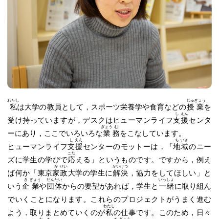
わたし
じゅ
ぎょう
私
は大学の教員として，スポーツ栄養学や食育などの
授
業
を
し
えん
受け持っていますが，デスクはヒューマンライフ
支
援
センタ
ぎょう
む
ーにあり，ここでいろいろな
業
務
をこなしています。
し
えん
ち
いき
ヒューマンライフ
支
援
センターのモットーは，「
地
域
のニー
こた
ズに学生の学びで
応
える」というものです。ですから，例え
か
せい
かい
けつ
ば何か「東京
家
政
大学の学生に
解
決
，協力をしてほしい」と
き
ぎょう
だん
たい
いっ
しょ
いう
企
業
や
団
体
からの要望があれば，学生と
一
緒
に取り組ん
でいくことになります。これらのプロジェクトがうまく進む
わたし
よう，取りまとめていくのが
私
の仕事です。このため，日々