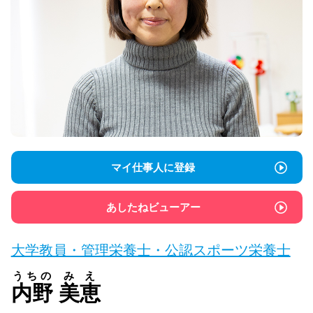
マイ仕事人に登録
あしたねビューアー
大学教員・管理栄養士・公認スポーツ栄養士
うちの
みえ
内野
美恵