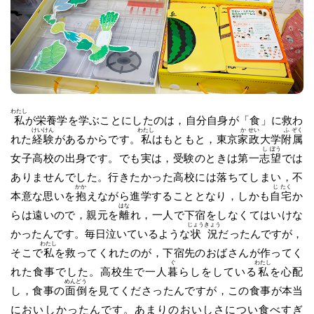
わたし
私
が栄養学を学ぶことにしたのは，自分自身が「食」に救わ
けい
けん
わたし
か
せい
ふ
ぞく
れた
経
験
があるからです。
私
はもともと，東京
家
政
大学
附
属
し
ぼう
女子高校の出身です。でも実は，受験のときは第一
志
望
では
ありませんでした。行きたかった高校には落ちてしまい，不
かか
じ
たく
本意な思いを
抱
えながら進学することとなり，しかも
自
宅
か
はな
らは遠いので，親元を
離
れ，一人で下宿をしなくてはいけな
じょう
きょう
かったんです。毎日泣いているような
状
況
だったんですが，
わたし
そこで
私
を救ってくれたのが，下宿先のおばさんが作ってく
ぐ
わたし
れた食事でした。高校生で一人
暮
らしをしている
私
を心配
めん
どう
し，食事の
面
倒
を見てくださったんですが，この食事が本当
においしかったんです。あまりのおいしさについ食べすぎ