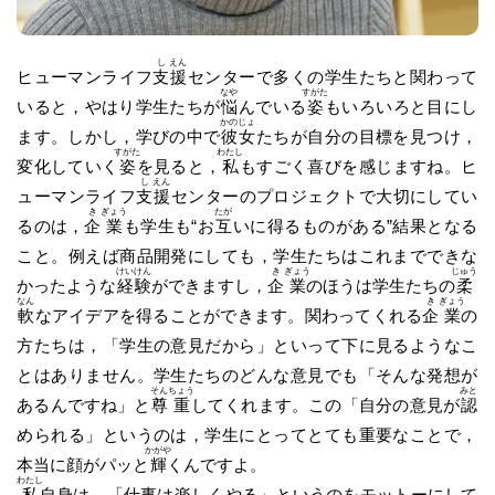
し
えん
ヒューマンライフ
支
援
センターで多くの学生たちと関わって
なや
すがた
いると，やはり学生たちが
悩
んでいる
姿
もいろいろと目にし
かの
じょ
ます。しかし，学びの中で
彼
女
たちが自分の目標を見つけ，
すがた
わたし
変化していく
姿
を見ると，
私
もすごく喜びを感じますね。ヒ
し
えん
ューマンライフ
支
援
センターのプロジェクトで大切にしてい
き
ぎょう
たが
るのは，
企
業
も学生も“お
互
いに得るものがある”結果となる
こと。例えば商品開発にしても，学生たちはこれまでできな
けい
けん
き
ぎょう
じゅう
かったような
経
験
ができますし，
企
業
のほうは学生たちの
柔
なん
き
ぎょう
軟
なアイデアを得ることができます。関わってくれる
企
業
の
方たちは，「学生の意見だから」といって下に見るようなこ
とはありません。学生たちのどんな意見でも「そんな発想が
そん
ちょう
みと
あるんですね」と
尊
重
してくれます。この「自分の意見が
認
められる」というのは，学生にとってとても重要なことで，
かがや
本当に顔がパッと
輝
くんですよ。
わたし
私
自身は，「仕事は楽しくやる」というのをモットーにして