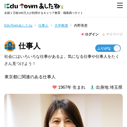
全国１万校180万人が利用するキャリア教育・職業調べサイト
EduTownあしたね
仕事人
大学教授
内野美恵
ログイン
マイページ
仕事人
社会にはいろいろな仕事があるよ。気になる仕事や仕事人をたく
さん見つけよう！
東京都に関連のある仕事人
1967年 生まれ
出身地 埼玉県