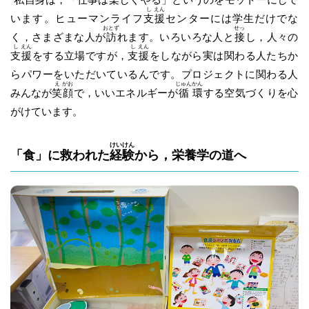
し
えん
います。ヒューマンライフ
支
援
センターには学生だけでな
おとず
せっ
く，さまざまな人が
訪
れます。いろいろな人と
接
し，人々の
し
えん
し
えん
支
援
をする立場ですが，
支
援
をしながら実は関わる人たちか
らパワーをいただいているんです。プロジェクトに関わる人
え
がお
じゅん
かん
みんなが
笑
顔
で，いいエネルギーが
循
環
する空気づくりを心
がけています。
けい
けん
「食」に救われた
経
験
から，栄養学の道へ