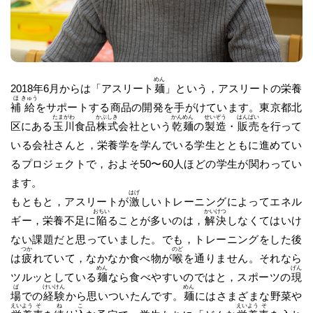
めん
2018年6月からは「アスリート
麺
」という，アスリートの栄養
ほ
きゅう
補
給
をサポートする商品の開発を手がけています。東京都北
たま
がわ
かぶ
しき
かん
めん
せい
ぞう
はん
ばい
区にある
玉
川
食品
株
式
会社という
乾
麺
の
製
造
・
販
売
を行って
いる会社さんと，栄養学を学んでいる学生とともに進めてい
るプロジェクトで，およそ50〜60人ほどの学生が関わってい
ます。
はげ
もともと，アスリートが
激
しいトレーニングによってエネル
おちい
かい
けつ
ギー，栄養不足に
陥
ることが多いのは，
解
決
しなくてはいけ
ない課題だと思っていました。でも，トレーニングをした後
つか
のど
は
疲
れていて，なかなか食べ物が
喉
を通りません。それなら
めん
げん
ツルッとしている
麺
なら食べやすいのではと，スポーツの
現
ば
けい
けん
めん
場
での
経
験
から思いついたんです。
麺
にはさまざまな野菜や
えい
よう
そ
ね
こ
えい
よう
そ