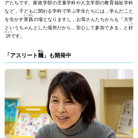
アたちです。
家
政
学
部
の児童学科や人文学部の教育
福
祉
学科
など，子どもに関わる学科で学ぶ学生たちには，学んだこと
じっ
せん
を生かす
実
践
の場となりますし，お母さんたちからも「大学
こう
というちゃんとした場所だから，安心して参加できる」と
好
ひょう
評
です。
めん
「アスリート
麺
」も開発中