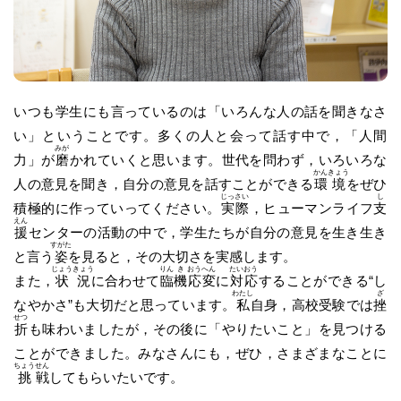
いつも学生にも言っているのは「いろんな人の話を聞きなさ
い」ということです。多くの人と会って話す中で，「人間
みが
力」が
磨
かれていくと思います。世代を問わず，いろいろな
かん
きょう
人の意見を聞き，自分の意見を話すことができる
環
境
をぜひ
じっ
さい
し
積極的に作っていってください。
実
際
，ヒューマンライフ
支
えん
援
センターの活動の中で，学生たちが自分の意見を生き生き
すがた
と言う
姿
を見ると，その大切さを実感します。
じょう
きょう
りん
き
おう
へん
たい
おう
また，
状
況
に合わせて
臨
機
応
変
に
対
応
することができる“し
わたし
ざ
なやかさ”も大切だと思っています。
私
自身，高校受験では
挫
せつ
折
も味わいましたが，その後に「やりたいこと」を見つける
ことができました。みなさんにも，ぜひ，さまざまなことに
ちょう
せん
挑
戦
してもらいたいです。