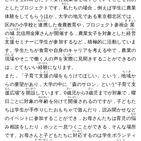
わたし
としたプロジェクトです。
私
たちの場合，例えば学生に農業
体験をしてもらうほか，大学の地元である東京都北区では，
れん
けい
き
ぎょう
区内の小学校と
連
携
した食農教育や，プロジェクト参画
企
業
じょう
ほく
かい
さい
けい
えい
の
城
北
信用金庫さんが
開
催
する，農業女子を対象とした
経
営
し
えん
支
援
セミナーに学生が参加するなど，積極的に活動していま
す。学生たちが食育や自身のキャリアを考える中で，農業の
げん
ば
じっ
さい
現
場
やそこで働く人の声を
実
際
に見聞きすることができるの
けい
けん
は，とてもいい
経
験
になります。
し
えん
ち
いき
また，「子育て
支
援
の場をもうけてほしい」という，
地
域
か
し
らの要望があり，大学の中に「森のサロン」という“子育て
支
えん
かい
せつ
さい
さい
援
広場”を
開
設
しています。0
歳
児から3
歳
児までが対象で，曜
ねん
れい
かい
さい
日ごとに対象の
年
齢
を分けて
開
催
されるのですが，子どもた
ちは学生が手作りしたおもちゃで遊んだり，読み聞かせなど
なや
のイベントに参加することができ，お母さんたちは育児の
悩
み相談をしたり，ホッと一息つくことができる，そんな場所
たい
おう
です。お母さんと子どもたちに
対
応
するのは学生ボランティ
か
せい
がく
ぶ
ふく
し