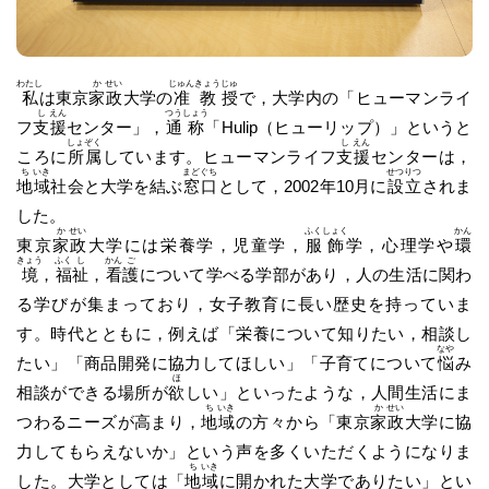
わたし
か
せい
じゅん
きょう
じゅ
私
は東京
家
政
大学の
准
教
授
で，大学内の「ヒューマンライ
し
えん
つう
しょう
フ
支
援
センター」，
通
称
「Hulip（ヒューリップ）」というと
しょ
ぞく
し
えん
ころに
所
属
しています。ヒューマンライフ
支
援
センターは，
ち
いき
まど
ぐち
せつ
りつ
地
域
社会と大学を結ぶ
窓
口
として，2002年10月に
設
立
されま
した。
か
せい
ふく
しょく
かん
東京
家
政
大学には栄養学，児童学，
服
飾
学，心理学や
環
きょう
ふく
し
かん
ご
境
，
福
祉
，
看
護
について学べる学部があり，人の生活に関わ
る学びが集まっており，女子教育に長い歴史を持っていま
す。時代とともに，例えば「栄養について知りたい，相談し
なや
たい」「商品開発に協力してほしい」「子育てについて
悩
み
ほ
相談ができる場所が
欲
しい」といったような，人間生活にま
ち
いき
か
せい
つわるニーズが高まり，
地
域
の方々から「東京
家
政
大学に協
力してもらえないか」という声を多くいただくようになりま
ち
いき
した。大学としては「
地
域
に開かれた大学でありたい」とい