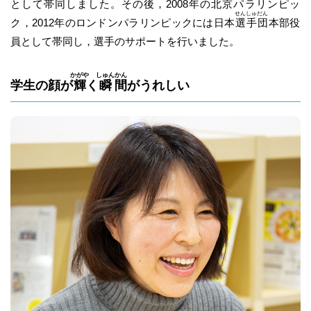
として帯同しました。その後，2008年の
北
京
パラリンピッ
せん
しゅ
だん
ク，2012年のロンドンパラリンピックには日本
選
手
団
本部役
員として帯同し，選手のサポートを行いました。
かがや
しゅん
かん
学生の顔が
輝
く
瞬
間
がうれしい