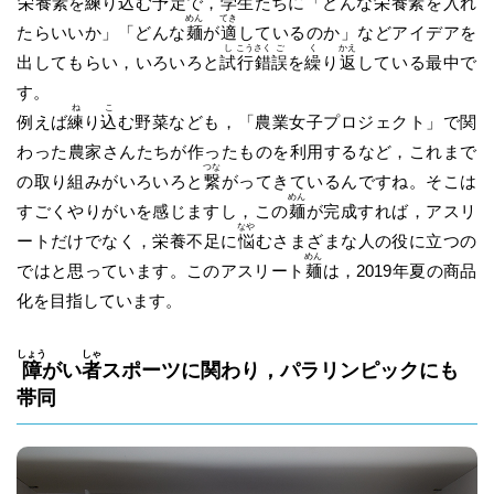
栄
養
素
を
練
り
込
む予定で，学生たちに「どんな
栄
養
素
を入れ
めん
てき
たらいいか」「どんな
麺
が
適
しているのか」などアイデアを
し
こう
さく
ご
く
かえ
出してもらい，いろいろと
試
行
錯
誤
を
繰
り
返
している最中で
す。
ね
こ
例えば
練
り
込
む野菜なども，「農業女子プロジェクト」で関
わった農家さんたちが作ったものを利用するなど，これまで
つな
の取り組みがいろいろと
繋
がってきているんですね。そこは
めん
すごくやりがいを感じますし，この
麺
が完成すれば，アスリ
なや
ートだけでなく，栄養不足に
悩
むさまざまな人の役に立つの
めん
ではと思っています。このアスリート
麺
は，2019年夏の商品
化を目指しています。
しょう
しゃ
障
がい
者
スポーツに関わり，パラリンピックにも
帯同