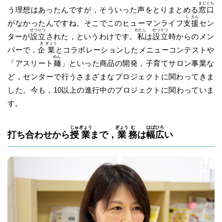
まど
ぐち
う理想はあったんですが，そういった声をとりまとめる
窓
口
し
えん
がなかったんですね。そこでこのヒューマンライフ
支
援
セン
せつ
りつ
わたし
せつ
りつ
ターが
設
立
された，というわけです。
私
は
設
立
時からのメン
き
ぎょう
バーで，
企
業
とコラボレーションしたメニューコンテストや
めん
「アスリート
麺
」といった商品の開発，子育てサロン事業な
ど，センターで行うさまざまなプロジェクトに関わってきま
した。今も，10以上の進行中のプロジェクトに関わっていま
す。
じゅ
ぎょう
ぎょう
む
はば
ひろ
打ち合わせから
授
業
まで，
業
務
は
幅
広
い