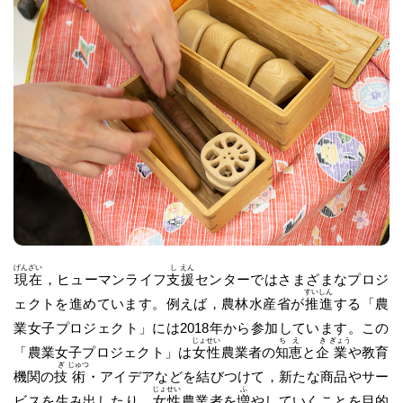
げん
ざい
し
えん
現
在
，ヒューマンライフ
支
援
センターではさまざまなプロジ
すい
しん
ェクトを進めています。例えば，農林水産省が
推
進
する「農
業女子プロジェクト」には2018年から参加しています。この
じょ
せい
ち
え
き
ぎょう
「農業女子プロジェクト」は
女
性
農業者の
知
恵
と
企
業
や教育
ぎ
じゅつ
機関の
技
術
・アイデアなどを結びつけて，新たな商品やサー
じょ
せい
ふ
ビスを生み出したり，
女
性
農業者を
増
やしていくことを目的