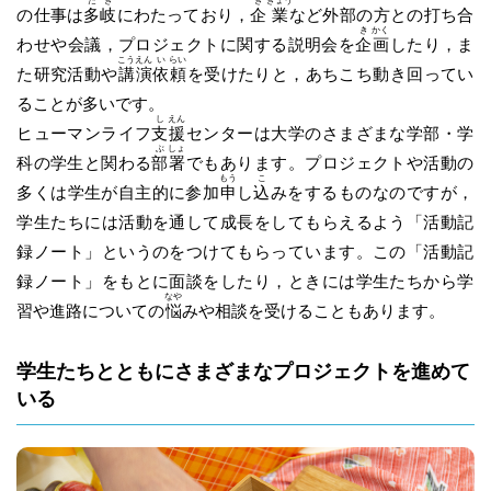
た
き
き
ぎょう
の仕事は
多
岐
にわたっており，
企
業
など外部の方との打ち合
き
かく
わせや会議，プロジェクトに関する説明会を
企
画
したり，ま
こう
えん
い
らい
た研究活動や
講
演
依
頼
を受けたりと，あちこち動き回ってい
ることが多いです。
し
えん
ヒューマンライフ
支
援
センターは大学のさまざまな学部・学
ぶ
しょ
科の学生と関わる
部
署
でもあります。プロジェクトや活動の
もう
こ
多くは学生が自主的に参加
申
し
込
みをするものなのですが，
学生たちには活動を通して成長をしてもらえるよう「活動記
録ノート」というのをつけてもらっています。この「活動記
録ノート」をもとに面談をしたり，ときには学生たちから学
なや
習や進路についての
悩
みや相談を受けることもあります。
学生たちとともにさまざまなプロジェクトを進めて
いる