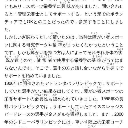
きょう
み
ともあり，スポーツ栄養学に
興
味
がありました。問い合わせ
ると「管理栄養士としてサポートする」という形でのボラン
ティアでもOKとのことだったので，参加することにしまし
た。
おどろ
しょう
しゃ
しかしいざ関わりだして
驚
いたのは，当時は
障
がい
者
スポー
き
じゅん
ツに関する研究データや
基
準
がまったくなかったということ
しょう
じょう
です。しかも
障
がいを持つ方は人によってそれぞれ身体の
状
きょう
ちが
けん
じょう
しゃ
き
じゅん
況
が
違
うので，
健
常
者
で使用する栄養学の
基
準
が当てはま
て
さぐ
らないんです。そこで，選手の方と話し合いながら
手
探
りで
サポートを始めていきました。
かい
さい
1996年に
開
催
されたアトランタパラリンピックで，サポート
しょう
しゃ
していた選手がいい結果を出してくれ，
障
がい
者
スポーツの
ひつ
よう
せい
みと
栄養サポートの
必
要
性
も
認
められていきました。1998年の長
野パラリンピックでは，サポートしていたアイススレッジス
かく
とく
ピードレースの選手が金メダルを
獲
得
しました。また，2000
年のシドニーパラリンピックには，車いす陸上の栄養コーチ
ペ
キン