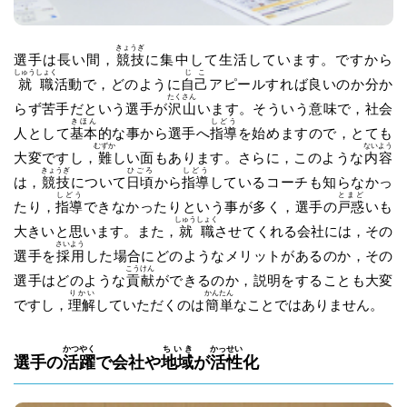
きょうぎ
選手は長い間，
競技
に集中して生活しています。ですから
しゅうしょく
じこ
就職
活動で，どのように
自己
アピールすれば良いのか分か
たくさん
らず苦手だという選手が
沢山
います。そういう意味で，社会
きほん
しどう
人として
基本
的な事から選手へ
指導
を始めますので，とても
むずか
ないよう
大変ですし，
難
しい面もあります。さらに，このような
内容
きょうぎ
ひごろ
しどう
は，
競技
について
日頃
から
指導
しているコーチも知らなかっ
しどう
とまど
たり，
指導
できなかったりという事が多く，選手の
戸惑
いも
しゅうしょく
大きいと思います。また，
就職
させてくれる会社には，その
さいよう
選手を
採用
した場合にどのようなメリットがあるのか，その
こうけん
選手はどのような
貢献
ができるのか，説明をすることも大変
りかい
かんたん
ですし，
理解
していただくのは
簡単
なことではありません。
かつやく
ちいき
かっせい
選手の
活躍
で会社や
地域
が
活性
化