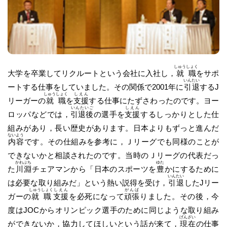
しゅうしょく
大学を卒業してリクルートという会社に入社し，
就職
をサポ
いんたい
ートする仕事をしていました。その関係で2001年に
引退
するJ
しゅうしょく
しえん
リーガーの
就職
を
支援
する仕事にたずさわったのです。ヨー
いんたいご
しえん
ロッパなどでは，
引退後
の選手を
支援
するしっかりとした仕
組みがあり，長い歴史があります。日本よりもずっと進んだ
ないよう
内容
です。その仕組みを参考に，Ｊリーグでも同様のことが
できないかと相談されたのです。当時のＪリーグの代表だっ
かわぶち
ゆた
た
川淵
チェアマンから「日本のスポーツを
豊
かにするために
いんたい
は必要な取り組みだ」という熱い説得を受け，
引退
したJリー
しゅうしょく
しえん
がんば
ガーの
就職
支援
を必死になって
頑張
りました。その後，今
度はJOCからオリンピック選手のために同じような取り組み
げんざい
ができないか，協力してほしいという話が来て，
現在
の仕事