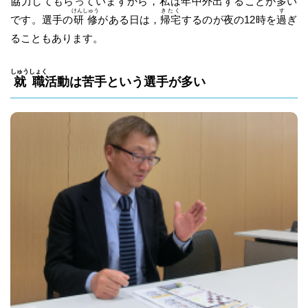
協力してもらっていますから，
私
は年中外出することが多い
けんしゅう
きたく
す
です。選手の
研修
がある日は，
帰宅
するのが夜の12時を
過
ぎ
ることもあります。
しゅうしょく
就職
活動は苦手という選手が多い