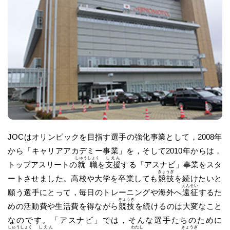
JOCはオリンピックを目指す選手の強化事業として，2008年
から「キャリアアカデミー事業」を，そして2010年からは，
しゅうしょく
しえん
トップアスリートの
就職
を
支援
する「アスナビ」事業をスタ
きょうぎ
ートさせました。高校や大学を卒業しても
競技
を続けたいと
えんせい
願う選手にとって，毎日のトレーニングや海外へ
遠征
するた
きょうぎ
めの活動費や生活費を得ながら
競技
を続けるのは大変なこと
なのです。「アスナビ」では，そんな選手たちのために
しゅうしょく
しえん
わたし
きょうぎ