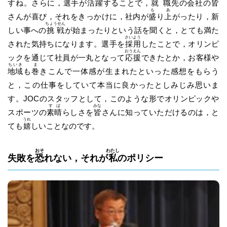
すね。さらに，選手が
活躍
することで，
就職
先の会社の
皆
も
あ
さんが喜び，それをきっかけに，社内が
盛
り
上
がったり，新
ちょうせん
しい事への
挑戦
が始まったりという話を聞くと，とても満た
さいよう
された気持ちになります。選手を
採用
したことで，オリンピ
おうえん
ックを通じて社員が一丸となって
応援
できたとか，お客様や
ちいき
ま
地域
も
巻
きこんで一体感が生まれたといった感想をもらう
と，この仕事をしていて本当に良かったとしみじみ思いま
す。JOCのスタッフとして，このような形でオリンピックや
すば
みな
スポーツの
素晴
らしさを
皆
さんに知っていただけるのは，と
うれ
ても
嬉
しいことなのです。
おそ
わたし
失敗を
恐
れない，それが
私
のポリシー