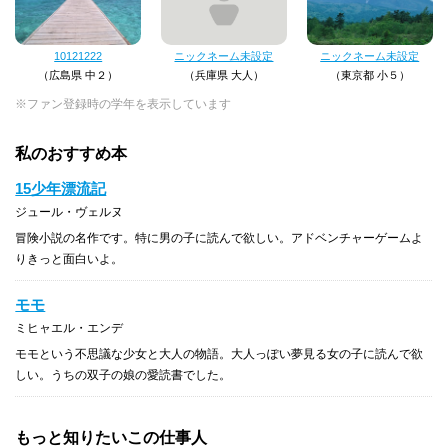
10121222
ニックネーム未設定
ニックネーム未設定
（広島県 中２）
（兵庫県 大人）
（東京都 小５）
※ファン登録時の学年を表示しています
私のおすすめ本
15少年漂流記
ジュール・ヴェルヌ
冒険小説の名作です。特に男の子に読んで欲しい。アドベンチャーゲームよ
りきっと面白いよ。
モモ
ミヒャエル・エンデ
モモという不思議な少女と大人の物語。大人っぽい夢見る女の子に読んで欲
しい。うちの双子の娘の愛読書でした。
もっと知りたいこの仕事人