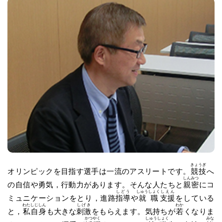
きょうぎ
オリンピックを目指す選手は一流のアスリートです。
競技
へ
しんみつ
の自信や勇気，行動力があります。そんな人たちと
親密
にコ
しどう
しゅうしょく
しえん
ミュニケーションをとり，進路
指導
や
就職
支援
をしている
わたしじしん
しげき
わか
と，
私自身
も大きな
刺激
をもらえます。気持ちが
若
くなりま
かつやく
しゅうしょく
みな