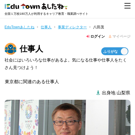
全国１万校180万人が利用するキャリア教育・職業調べサイト
EduTownあしたね
仕事人
事業ディレクター
八田茂
ログイン
マイページ
仕事人
社会にはいろいろな仕事があるよ。気になる仕事や仕事人をたく
さん見つけよう！
東京都に関連のある仕事人
出身地 山梨県