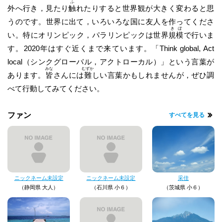
ふ
外へ行き，見たり
触
れたりすると世界観が大きく変わると思
うのです。世界に出て，いろいろな国に友人を作ってくださ
きぼ
い。特にオリンピック，パラリンピックは世界
規模
で行いま
す。2020年はすぐ近くまで来ています。「Think global, Act
local（シンクグローバル，アクトローカル）」という言葉が
みな
むずか
あります。
皆
さんには
難
しい言葉かもしれませんが，ぜひ調
べて行動してみてください。
ファン
すべてを見る
ニックネーム未設定
ニックネーム未設定
采佳
（静岡県 大人）
（石川県 小６）
（茨城県 小６）