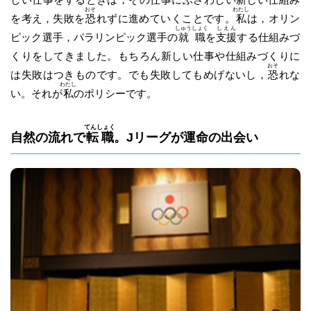
おそ
わたし
を考え，失敗を
恐
れずに進めていくことです。
私
は，オリン
しゅうしょく
しえん
ピック選手，パラリンピック選手の
就職
を
支援
する仕組みづ
くりをしてきました。もちろん新しい仕事や仕組みづくりに
おそ
は失敗はつきものです。でも失敗してもめげないし，
恐
れな
わたし
い。それが
私
のポリシーです。
てんしょく
自然の流れで
転職
。Jリーグが運命の出会い