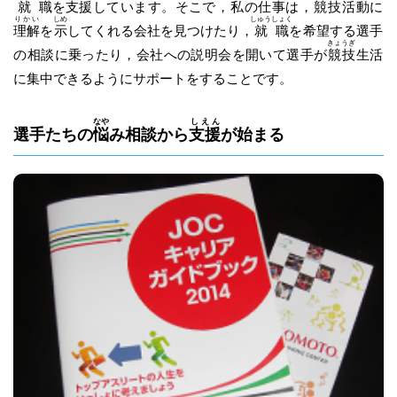
就職
を
支援
しています。そこで，
私
の仕事は，
競技
活動に
りかい
しめ
しゅうしょく
理解
を
示
してくれる会社を見つけたり，
就職
を希望する選手
きょうぎ
の相談に乗ったり，会社への説明会を開いて選手が
競技
生活
に集中できるようにサポートをすることです。
なや
しえん
選手たちの
悩
み相談から
支援
が始まる