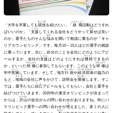
きょうぎ
しゅうしょく
「大学を卒業しても
競技
を続けたい」「
就職
活動はどうすれ
しえん
さが
ばいいのか」「
支援
してくれる会社をどうやって
探
せば良い
なや
のか」選手たちのそんな
悩
みを聞いて相談に乗るのが「キャ
リアカウンセリング」です。毎月10～15人ほどの選手の相談
に乗っています。次に，自分のことを会社にどのようにアピ
しえん
かくとく
ールするか，会社の
支援
はどのようにすれば
獲得
できるの
けんしゅう
けんしゅう
か，といった
研修
に参加してもらいます。このような
研修
は
じっし
ぎょうせい
けいざい
だんたい
年中
実施
しています。そして，地方
行政
や
経済
団体
の協力の
ちいき
かいさい
もと，
地域
の会社に声をかけて，説明会を
開催
します。そこ
じこ
では，選手たちに
自己
アピールをしてもらい，会社と選手を
結びつけていきます。2020年の東京オリンピックが決まって
たくさん
からは，
沢山
の会社からの問い合わせがありますね。特にパ
ふ
ラリンピック選手への問い合わせが
増
えました。多くの人に
わたし