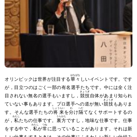
はなばな
オリンピックは世界が注目する
華々
しいイベントです。です
が，目立つのはごく一部の有名選手たちです。中には全く注
きょうぎ
目されない無名の選手もいますし，
競技
自体があまり知られ
きょうぎ
ていない事もあります。プロ選手への道が無い
競技
もありま
しょうらい
わ
へだ
す。そんな選手たちの
将来
を
分
け
隔
てなくサポートするの
わたし
うらかた
が，
私
たちの仕事です。
裏方
ですし，地味な仕事です。仕事
わたし
つね
をする中で，
私
が
常
に思っていることがあります。それは新
しい仕事をするときは，その仕事にふさわしい新しい仕組み