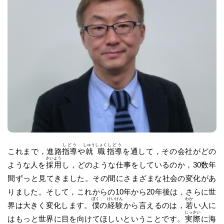
しどう
しゅうしょく
しどう
これまで，進路
指導
や
就職
指導
を通して，その会社がどの
さいよう
ような人を
採用
し，どのような仕事をしているのか，30数年
間ずっと見てきました。その間にさまざまな社会の変化があ
りました。そして，これからの10年から20年後は，さらに世
ぼく
けいけん
わか
界は大きく変化します。
僕
の
経験
から言えるのは，
若
い人に
じっさい
はもっと世界に目を向けてほしいということです。
実際
に海