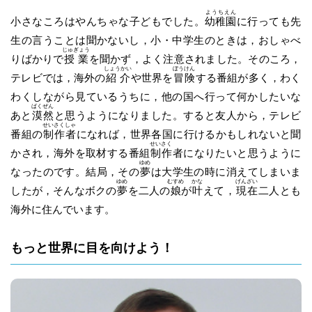
ようちえん
小さなころはやんちゃな子どもでした。
幼稚園
に行っても先
生の言うことは聞かないし，小・中学生のときは，おしゃべ
じゅぎょう
りばかりで
授業
を聞かず，よく注意されました。そのころ，
しょうかい
ぼうけん
テレビでは，海外の
紹介
や世界を
冒険
する番組が多く，わく
わくしながら見ているうちに，他の国へ行って何かしたいな
ばくぜん
あと
漠然
と思うようになりました。すると友人から，テレビ
せいさくしゃ
番組の
制作者
になれば，世界各国に行けるかもしれないと聞
せいさく
かされ，海外を取材する番組
制作
者になりたいと思うように
ゆめ
なったのです。結局，その
夢
は大学生の時に消えてしまいま
ゆめ
むすめ
かな
げんざい
したが，そんなボクの
夢
を二人の
娘
が
叶
えて，
現在
二人とも
海外に住んでいます。
もっと世界に目を向けよう！