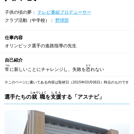
子供の頃の夢：
テレビ番組プロデューサー
クラブ活動（中学校）：
野球部
仕事内容
オリンピック選手の進路指導の先生
自己紹介
つね
おそ
常
に新しいことにチャレンジし、失敗を
恐
れない
※このページに書いてある内容は取材日（2015年03月08日）時点のものです
しゅうしょく
しえん
選手たちの
就職
を
支援
する「アスナビ」