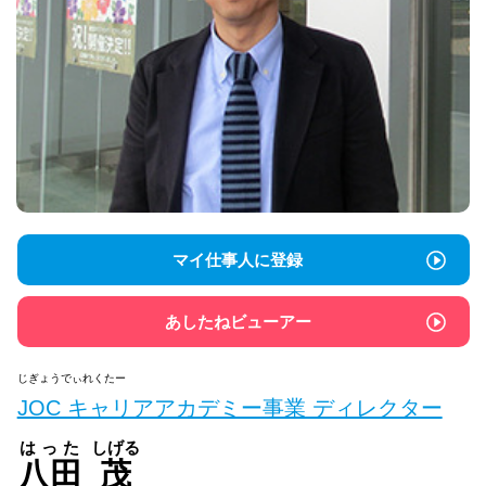
マイ仕事人に登録
あしたねビューアー
じぎょうでぃれくたー
JOC キャリアアカデミー事業 ディレクター
はった
しげる
八田
茂