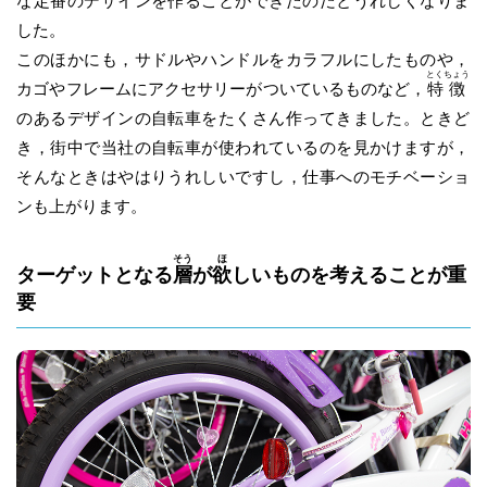
な定番のデザインを作ることができたのだとうれしくなりま
した。
このほかにも，サドルやハンドルをカラフルにしたものや，
とく
ちょう
カゴやフレームにアクセサリーがついているものなど，
特
徴
のあるデザインの自転車をたくさん作ってきました。ときど
き，街中で当社の自転車が使われているのを見かけますが，
そんなときはやはりうれしいですし，仕事へのモチベーショ
ンも上がります。
そう
ほ
ターゲットとなる
層
が
欲
しいものを考えることが重
要