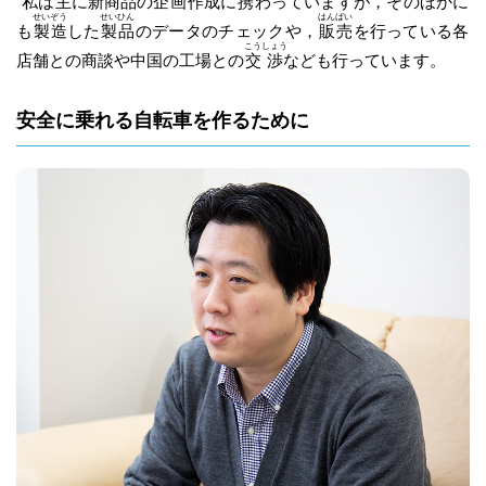
私
は主に新商品の
企
画
作成に
携
わっていますが，そのほかに
せい
ぞう
せい
ひん
はん
ばい
も
製
造
した
製
品
のデータのチェックや，
販
売
を行っている各
こう
しょう
店舗との商談や中国の工場との
交
渉
なども行っています。
安全に乗れる自転車を作るために