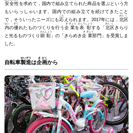
安
全
性
を求めて，国内で組み立てられた商品を選ぶという方
もいらっしゃいます。国内での組み立てを続けてきたこと
こた
きた
く
で，そういったニーズにも
応
えられます。2017年には，
北
区
ない
すぐ
き
ぎょう
ひょう
しょう
きた
く
内
の
優
れたものづくりを行う
企
業
を
表
彰
する「
北
区
きらり
けん
しょう
き
ぎょう
と光るものづくり
顕
彰
」の「きらめき
企
業
部門」を受賞しま
した。
せい
ぞう
き
かく
自転車
製
造
は
企
画
から