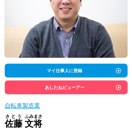
マイ仕事人に登録
あしたねビューアー
自転車製造業
さとう
ふみまさ
佐藤
文将