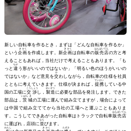
新しい自転車を作るとき，まずは「どんな自転車を作るか」
き
かく
き
かく
はん
ばい
てん
という
企
画
を作成します。新
企
画
は自転車の
販
売
店
の方と考
えることもあれば，当社だけで考えることもあります。「も
ちが
っと
違
う形がいいのではないか」「明るい色のほうがいいの
か
ではないか」など意見を
交
わしながら，自転車の仕様を社員
てい
けい
とともに考えていきます。仕様が決まれば，
提
携
している中
こう
しょう
せい
ぞう
国の工場に
交
渉
し，
製
造
に必要な部品を発注します。できた
いばら
き
部品は，
茨
城
の工場に運んで組み立てますが，場合によって
は中国で組み立ててから当社の工場へと運ぶこともありま
はん
ばい
てん
す。こうしてできあがった自転車はトラックで自転車
販
売
店
なら
に運ばれ，店頭に
並
びます。
わたし
き
かく
たずさ