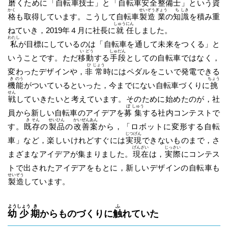
磨
くために「自転車
技
士
」と「自転車安全
整
備
士
」という
資
かく
せい
ぞう
ぎょう
ち
しき
格
も取得しています。こうして自転車
製
造
業
の
知
識
を積み重
しゅう
にん
ねていき，2019年４月に社長に
就
任
しました。
わたし
私
が目標にしているのは「自転車を通して未来をつくる」と
い
どう
しゅ
だん
いうことです。ただ
移
動
する
手
段
としての自転車ではなく，
ひ
じょう
変わったデザインや，
非
常
時にはペダルをこいで発電できる
き
のう
ちょう
機
能
がついているといった，今までにない自転車づくりに
挑
せん
戦
していきたいと考えています。そのために始めたのが，社
ぼ
しゅう
員から新しい自転車のアイデアを
募
集
する社内コンテストで
き
そん
せい
ひん
かい
ぜん
あん
す。
既
存
の
製
品
の
改
善
案
から，「ロボットに変形する自転
じつ
げん
車」など，楽しいけれどすぐには
実
現
できないものまで，さ
げん
ざい
じっ
さい
まざまなアイデアが集まりました。
現
在
は，
実
際
にコンテス
トで出されたアイデアをもとに，新しいデザインの自転車も
せい
ぞう
製
造
しています。
よう
しょう
き
ふ
幼
少
期
からものづくりに
触
れていた