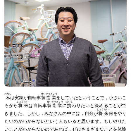
わたし
せい
ぞう
ぎょう
私
は実家が自転車
製
造
業
をしていたということで，小さいこ
しょう
らい
せい
ぞう
ぎょう
たずさ
ろから
将
来
は自転車
製
造
業
に
携
わりたいと決めることがで
しょう
らい
きました。しかし，みなさんの中には，自分が
将
来
何をやり
たいのかわからないという人もいると思います。もしやりた
いことがわからないのであれば，ぜひさまざまなことを体験