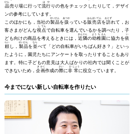
ひん
は
や
品
売り場に行って
流
行
りの色をチェックしたりして，デザイ
ンの参考にしています。
せい
ひん
あつか
はん
ばい
てん
おとず
このほかにも，当社の
製
品
を
扱
っている
販
売
店
を
訪
れて，お
し
てん
客さまがどんな
視
点
で自転車を選んでいるかを調べたり，子
きん
りん
よう
ち
えん
い
ども向けの商品を考えるときには，
近
隣
の
幼
稚
園
に協力を
依
らい
せい
ひん
なら
頼
し，
製
品
を
並
べて「どの自転車がいちばん好き？」といっ
たように，園児たちにアンケートを取ったりすることもあり
ます。特に子どもの意見は大人ばかりの社内では聞くことが
き
かく
さい
ひ
じょう
できないため，
企
画
作成の
際
に
非
常
に役立っています。
今までにない新しい自転車を作りたい