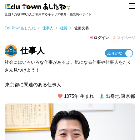
全国１万校180万人が利用するキャリア教育・職業調べサイト
EduTownあしたね
仕事人
社長
佐藤文将
ログイン
マイページ
仕事人
社会にはいろいろな仕事があるよ。気になる仕事や仕事人をたく
さん見つけよう！
東京都に関連のある仕事人
1975年 生まれ
出身地 東京都