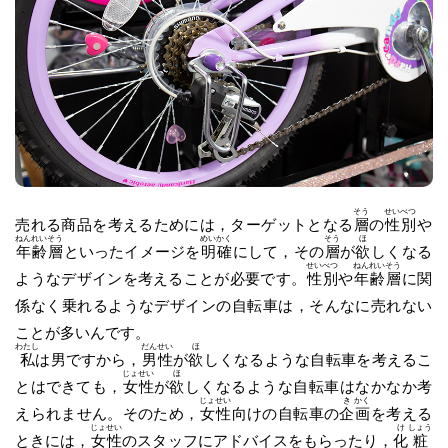
そう
せい
べつ
売れる商品を考えるためには，ターゲットとなる
層
の
性
別
や
ねん
れい
そう
めい
かく
そう
ほ
年
齢
層
といったイメージを
明
確
にして，その
層
が
欲
しくなる
せい
べつ
ねん
れい
そう
ようなデザインを考えることが必要です。
性
別
や
年
齢
層
に関
係なく乗れるようなデザインの自転車は，そんなに売れない
ことが多いんです。
わたし
だん
せい
ほ
私
は男ですから，
男
性
が
欲
しくなるような自転車を考えるこ
じょ
せい
ほ
とはできても，
女
性
が
欲
しくなるような自転車はなかなか考
じょ
せい
き
かく
えられません。そのため，
女
性
向けの自転車の
企
画
を考える
じょ
せい
け
しょう
ときには，
女
性
のスタッフにアドバイスをもらったり，
化
粧