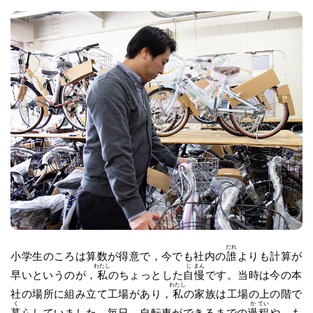
だれ
小学生のころは算数が得意で，今でも社内の
誰
よりも計算が
わたし
じ
まん
早いというのが，
私
のちょっとした
自
慢
です。当時は今の本
わたし
社の場所に組み立て工場があり，
私
の家族は工場の上の階で
く
か
てい
暮
らしていました。毎日，自転車ができるまでの
過
程
や，も