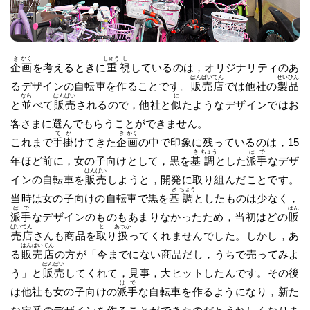
き
かく
じゅう
し
企
画
を考えるときに
重
視
しているのは，オリジナリティのあ
はん
ばい
てん
せい
ひん
るデザインの自転車を作ることです。
販
売
店
では他社の
製
品
なら
はん
ばい
に
と
並
べて
販
売
されるので，他社と
似
たようなデザインではお
客さまに選んでもらうことができません。
て
が
き
かく
これまで
手
掛
けてきた
企
画
の中で印象に残っているのは，15
き
ちょう
は
で
年ほど前に，女の子向けとして，黒を
基
調
とした
派
手
なデザ
はん
ばい
インの自転車を
販
売
しようと，開発に取り組んだことです。
き
ちょう
当時は女の子向けの自転車で黒を
基
調
としたものは少なく，
は
で
はん
派
手
なデザインのものもあまりなかったため，当初はどの
販
ばい
てん
と
あつか
売
店
さんも商品を
取
り
扱
ってくれませんでした。しかし，あ
はん
ばい
てん
る
販
売
店
の方が「今までにない商品だし，うちで売ってみよ
はん
ばい
う」と
販
売
してくれて，見事，大ヒットしたんです。その後
は
で
は他社も女の子向けの
派
手
な自転車を作るようになり，新た