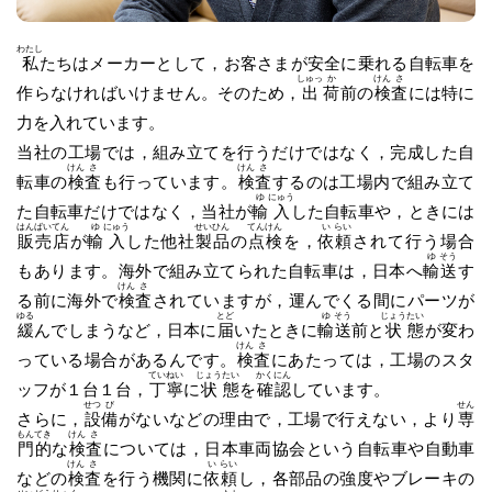
わたし
私
たちはメーカーとして，お客さまが安全に乗れる自転車を
しゅっ
か
けん
さ
作らなければいけません。そのため，
出
荷
前の
検
査
には特に
力を入れています。
当社の工場では，組み立てを行うだけではなく，完成した自
けん
さ
けん
さ
転車の
検
査
も行っています。
検
査
するのは工場内で組み立て
ゆ
にゅう
た自転車だけではなく，当社が
輸
入
した自転車や，ときには
はん
ばい
てん
ゆ
にゅう
せい
ひん
てん
けん
い
らい
販
売
店
が
輸
入
した他社
製
品
の
点
検
を，
依
頼
されて行う場合
ゆ
そう
もあります。海外で組み立てられた自転車は，日本へ
輸
送
す
けん
さ
る前に海外で
検
査
されていますが，運んでくる間にパーツが
ゆる
とど
ゆ
そう
じょう
たい
緩
んでしまうなど，日本に
届
いたときに
輸
送
前と
状
態
が変わ
けん
さ
っている場合があるんです。
検
査
にあたっては，工場のスタ
てい
ねい
じょう
たい
かく
にん
ッフが１台１台，
丁
寧
に
状
態
を
確
認
しています。
せつ
び
せん
さらに，
設
備
がないなどの理由で，工場で行えない，より
専
もん
てき
けん
さ
門
的
な
検
査
については，日本車両協会という自転車や自動車
けん
さ
い
らい
などの
検
査
を行う機関に
依
頼
し，各部品の強度やブレーキの