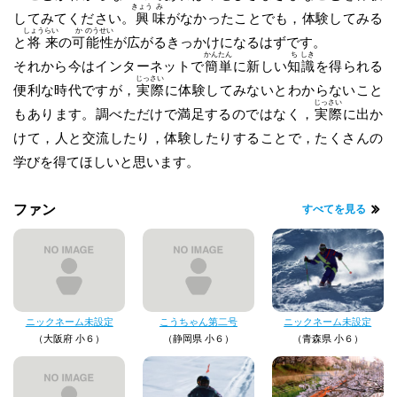
きょう
み
してみてください。
興
味
がなかったことでも，体験してみる
しょう
らい
か
のう
せい
と
将
来
の
可
能
性
が広がるきっかけになるはずです。
かん
たん
ち
しき
それから今はインターネットで
簡
単
に新しい
知
識
を得られる
じっ
さい
便利な時代ですが，
実
際
に体験してみないとわからないこと
じっ
さい
もあります。調べただけで満足するのではなく，
実
際
に出か
けて，人と交流したり，体験したりすることで，たくさんの
学びを得てほしいと思います。
ファン
すべてを見る
ニックネーム未設定
こうちゃん第二号
ニックネーム未設定
（大阪府 小６）
（静岡県 小６）
（青森県 小６）