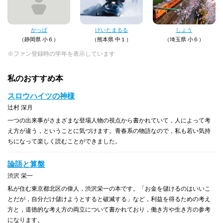
かっぱ
けいたまるる
しょう
（静岡県 小６）
（熊本県 中１）
（埼玉県 小６）
※ファン登録時の学年を表示しています
私のおすすめ本
スロウハイツの神様
辻村 深月
一つの出来事がさまざまな登場人物の視点から書かれていて，人によって考
え方が違う，ということに気づけます。青春系の物語なので，私も若い気持
ちになって楽しく読むことができました。
論語と算盤
渋沢 栄一
私が住む東京都北区の偉人，渋沢栄一の本です。「お金を儲けるのはいいこ
とだが，自分だけ儲けようとすると破滅する」など，利益を得るための考え
方と，道徳的な考え方の両立について書かれており，働き方や生き方の参考
になります。