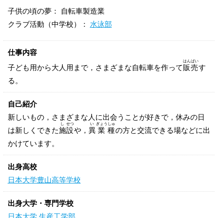
子供の頃の夢： 自転車製造業
クラブ活動（中学校）：
水泳部
仕事内容
はん
ばい
子ども用から大人用まで，さまざまな自転車を作って
販
売
す
る。
自己紹介
新しいもの，さまざまな人に出会うことが好きで，休みの日
し
せつ
い
ぎょう
しゅ
は新しくできた
施
設
や，
異
業
種
の方と交流できる場などに出
かけています。
出身高校
日本大学豊山高等学校
出身大学・専門学校
日本大学 生産工学部