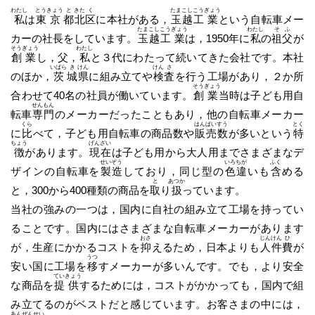
わたし
とう
きょう
と
きた
く
たま
こし
こう
ぎょう
私
は
東
京
都
北
区
に本社がある，
玉
越
工
業
という自転車メー
たま
こし
こう
ぎょう
わたし
そ
ふ
カーの社長をしています。
玉
越
工
業
は，1950年に
私
の
祖
父
が
そう
ぎょう
わたし
創
業
し，父，
私
と３代にわたって続いてきた会社です。本社
いばら
き
けん
けん
さ
のほか，
茨
城
県
に組み立てや
検
査
を行う工場があり，２か所
そう
ぎょう
合わせて40名の社員が働いています。
創
業
当時は子ども用自
せん
もん
転車
専
門
のメーカーだったこともあり，他の自転車メーカー
くら
はん
ばい
すう
とく
に
比
べて，子ども用自転車の商品数や
販
売
数
が多いという
特
ちょう
げん
ざい
徴
があります。
現
在
は子ども用から大人用までさまざまなデ
せい
ぞう
いろ
ちが
ふく
ザインの自転車を
製
造
しており，同じ型の
色
違
いも
含
める
と
あつか
と，300から400種類の商品を
取
り
扱
っています。
当社の強みの一つは，国内に自社の組み立て工場を持ってい
ることです。国内にはさまざまな自転車メーカーがあります
おさ
じん
けん
ひ
が，生産にかかるコストを
抑
えるため，日本よりも
人
件
費
が
うつ
安い国に工場を
移
すメーカーが多いんです。でも，より安全
てい
きょう
な商品を
提
供
するためには，コストがかかっても，国内で組
み立てるのがベストだと感じています。お客さまの中には，
あん
ぜん
せい