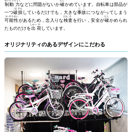
せい
どう
りょく
たし
制
動
力
などに問題がないか
確
かめています。自転車は部品が
は
そん
じ
こ
一つ
破
損
しているだけでも，大きな
事
故
につながってしまう
か
のう
せい
けん
さ
たし
可
能
性
があるため，念入りな
検
査
を行い，安全が
確
かめられ
しゅっ
か
たものだけを
出
荷
しています。
オリジナリティのあるデザインにこだわる