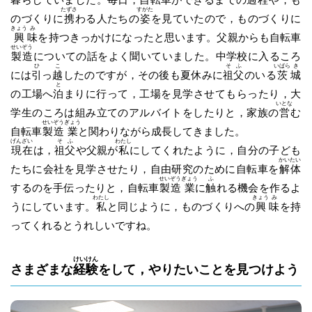
たずさ
すがた
のづくりに
携
わる人たちの
姿
を見ていたので，ものづくりに
きょう
み
興
味
を持つきっかけになったと思います。父親からも自転車
せい
ぞう
製
造
についての話をよく聞いていました。中学校に入るころ
ひ
こ
そ
ふ
いばら
き
には
引
っ
越
したのですが，その後も夏休みに
祖
父
のいる
茨
城
と
の工場へ
泊
まりに行って，工場を見学させてもらったり，大
いとな
学生のころは組み立てのアルバイトをしたりと，家族の
営
む
せい
ぞう
ぎょう
自転車
製
造
業
と関わりながら成長してきました。
げん
ざい
そ
ふ
わたし
現
在
は，
祖
父
や父親が
私
にしてくれたように，自分の子ども
かい
たい
たちに会社を見学させたり，自由研究のために自転車を
解
体
せい
ぞう
ぎょう
ふ
するのを手伝ったりと，自転車
製
造
業
に
触
れる機会を作るよ
わたし
きょう
み
うにしています。
私
と同じように，ものづくりへの
興
味
を持
ってくれるとうれしいですね。
けい
けん
さまざまな
経
験
をして，やりたいことを見つけよう