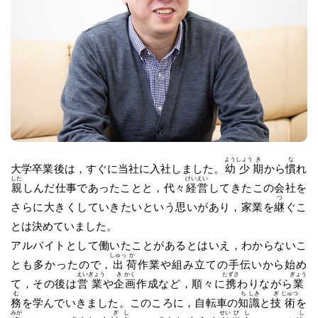
よう
しょう
き
な
大学卒業後は，すぐに当社に入社しました。
幼
少
期
から
慣
れ
した
けい
えい
親
しんだ仕事であったことと，代々
経
営
してきたこの会社を
つ
さらに大きくしていきたいという思いがあり，家業を
継
ぐこ
とは決めていました。
アルバイトとして働いたことがあるとはいえ，わからないこ
しゅっ
か
とも多かったので，
出
荷
作業や組み立ての手伝いから始め
えい
ぎょう
き
かく
たずさ
ぎょう
て，その後は
営
業
や
企
画
作成など，順々に
携
わりながら
業
む
ち
しき
ぎ
じゅつ
務
を学んでいきました。このころに，自転車の
知
識
と
技
術
を
みが
ぎ
し
せい
び
し
し