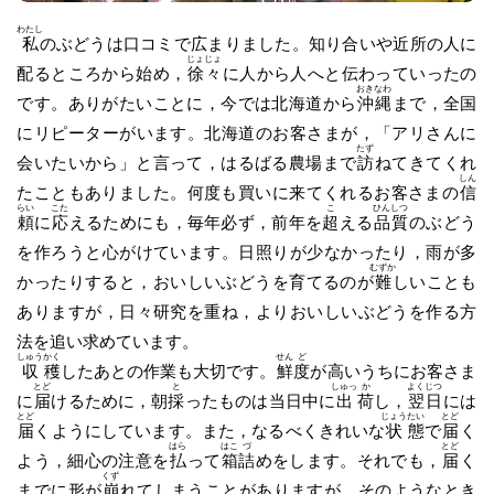
わたし
私
のぶどうは口コミで広まりました。知り合いや近所の人に
じょ
じょ
配るところから始め，
徐
々
に人から人へと伝わっていったの
おき
なわ
です。ありがたいことに，今では北海道から
沖
縄
まで，全国
にリピーターがいます。北海道のお客さまが，「アリさんに
たず
会いたいから」と言って，はるばる農場まで
訪
ねてきてくれ
しん
たこともありました。何度も買いに来てくれるお客さまの
信
らい
こた
こ
ひん
しつ
頼
に
応
えるためにも，毎年必ず，前年を
超
える
品
質
のぶどう
を作ろうと心がけています。日照りが少なかったり，雨が多
むずか
かったりすると，おいしいぶどうを育てるのが
難
しいことも
ありますが，日々研究を重ね，よりおいしいぶどうを作る方
法を追い求めています。
しゅう
かく
せん
ど
収
穫
したあとの作業も大切です。
鮮
度
が高いうちにお客さま
とど
と
しゅっ
か
よく
じつ
に
届
けるために，朝
採
ったものは当日中に
出
荷
し，
翌
日
には
とど
じょう
たい
とど
届
くようにしています。また，なるべくきれいな
状
態
で
届
く
はら
はこ
づ
とど
よう，細心の注意を
払
って
箱
詰
めをします。それでも，
届
く
くず
までに形が
崩
れてしまうことがありますが，そのようなとき