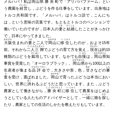
メルハバ！
私
は
岡
山
県
勝
央
町
で「アリババファーム」とい
けい
えい
う農園を
経
営
し，ぶどうを作る仕事をしています。出身地は
トルコ共和国です。「メルハバ」はトルコ語で，こんにち
は，という意味の言葉です。もともとトルコのペンションで
つま
けっ
こん
働いていたのですが，日本人の
妻
と
結
婚
したことがきっかけ
で，日本にやってきました。
おお
さか
つま
おか
やま
い
じゅう
大
阪
生まれの
妻
と二人で
岡
山
に
移
住
したのが，およそ15年
に
にん
さん
きゃく
げん
ざい
前。それから
二
人
三
脚
でぶどうの育て方を覚え，
現
在
は約10
さい
ばい
じ
まん
おか
やま
けん
種類のぶどうを
栽
培
しています。なかでも
自
慢
は，
岡
山
県
知
おか
やま
けん
事賞を受賞した「オーロラブラック」。
岡
山
県
から100以上の
ひん
ぴょう
かい
あま
しん
生産者が集まる
品
評
会
で，大きさや形，色，
甘
さなどの
審
さ
おか
やま
査
を受け，選ばれました。
岡
山
で育ったぶどうは本当におい
ほこ
しい。世界に
誇
れるぶどうだと思っています。また，ぶどう
しょう
おう
ちょう
い
じゅう
農家として働きながら，
勝
央
町
に
移
住
して農業をはじめよ
いっ
しょ
さが
うとしている人たちのアドバイザーとして，
一
緒
に畑を
探
し
たり，農家としての生活のしかたを教えたりもしています。