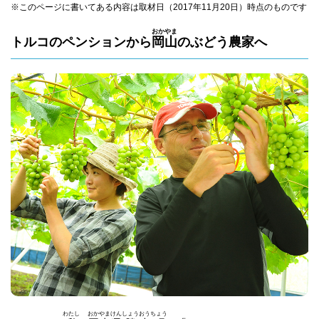
※このページに書いてある内容は取材日（2017年11月20日）時点のものです
おか
やま
トルコのペンションから
岡
山
のぶどう農家へ
わたし
おか
やま
けん
しょう
おう
ちょう