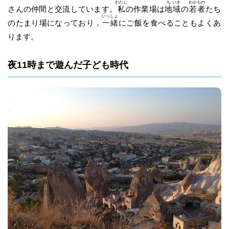
わたし
ち
いき
わか
もの
さんの仲間と交流しています。
私
の作業場は
地
域
の
若
者
たち
いっ
しょ
のたまり場になっており，
一
緒
にご飯を食べることもよくあ
ります。
夜11時まで遊んだ子ども時代