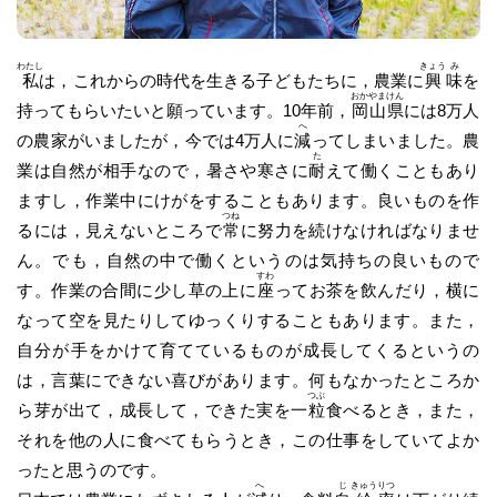
わたし
きょう
み
私
は，これからの時代を生きる子どもたちに，農業に
興
味
を
おか
やま
けん
持ってもらいたいと願っています。10年前，
岡
山
県
には8万人
へ
の農家がいましたが，今では4万人に
減
ってしまいました。農
た
業は自然が相手なので，暑さや寒さに
耐
えて働くこともあり
ますし，作業中にけがをすることもあります。良いものを作
つね
るには，見えないところで
常
に努力を続けなければなりませ
ん。でも，自然の中で働くというのは気持ちの良いもので
すわ
す。作業の合間に少し草の上に
座
ってお茶を飲んだり，横に
なって空を見たりしてゆっくりすることもあります。また，
自分が手をかけて育てているものが成長してくるというの
は，言葉にできない喜びがあります。何もなかったところか
つぶ
ら芽が出て，成長して，できた実を一
粒
食べるとき，また，
それを他の人に食べてもらうとき，この仕事をしていてよか
ったと思うのです。
へ
じ
きゅう
りつ