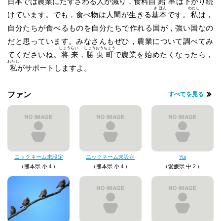
日本では農業にたずさわる人が
減
り，食料
自
給
率
は下がり続
き
ほん
わたし
けています。でも，食べ物は人間が生きる
基
本
です。
私
は，
自分たちが食べるものを自分たちで作れる国が，強い国なの
だと思っています。みなさんもぜひ，農業について調べてみ
しょう
らい
しょう
おう
ちょう
てくださいね。
将
来
，
勝
央
町
で農業を始めたくなったら，
わたし
私
がサポートしますよ。
ファン
すべてを見る
ニックネーム未設定
ニックネーム未設定
Yui
（熊本県 小４）
（熊本県 小４）
（愛媛県 中２）