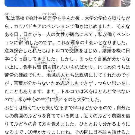
わたし
けい
えい
がく
私
は高校で会計や
経
営
学
を学んだ後，大学の学位を取りなが
ら，カッパドキアのペンションで働きはじめました。そんな
じょ
せい
わたし
ある日，日本から一人の
女
性
が観光に来て，
私
が働くペンシ
しゅく
はく
ョンに
宿
泊
したのです。これが運命の出会いとなりました。
わたし
こう
さい
けっ
こん
意気投合した
私
たちはトルコで
交
際
をはじめ，
結
婚
を機に日
ひ
こ
本に
引
っ
越
してきました。しかし，まったく言葉が分からな
しゅう
かん
な
い上に，食事も
習
慣
も
慣
れないものばかり。はじめのうちは
ち
いき
苦労の連続でした。
地
域
の人たちは親切にしてくれたのです
おん
がえ
が，言葉が分からないため
恩
返
しもできず，つらい思いをし
たこともあります。また，トルコでは米をほとんど食べない
な
ので，米が中心の生活に
慣
れるのも大変でした。
ぶどうは植えてから実がなるまで5年ほどかかるので，自分た
ちの農園のぶどうを育てている間は，近くのぶどう農園を借
りてぶどうの育て方を覚えました。ひととおり分かるように
なるまで，10年かかりましたね。その間に日本語も話せるよ