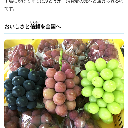
手塩にかけて育てたぶどうが，消費者の元へと
届
けられるの
です。
しん
らい
おいしさと
信
頼
を全国へ