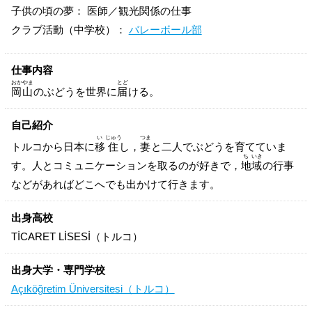
子供の頃の夢： 医師／観光関係の仕事
クラブ活動（中学校）：
バレーボール部
仕事内容
おか
やま
とど
岡
山
のぶどうを世界に
届
ける。
自己紹介
い
じゅう
つま
トルコから日本に
移
住
し，
妻
と二人でぶどうを育てていま
ち
いき
す。人とコミュニケーションを取るのが好きで，
地
域
の行事
などがあればどこへでも出かけて行きます。
出身高校
TİCARET LİSESİ（トルコ）
出身大学・専門学校
Açıköğretim Üniversitesi（トルコ）