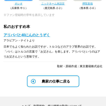
オレオ
ニックネーム未設定
禪院直哉
（兵庫県 中１）
（鹿児島県 小２）
（熊本県 小６）
※ファン登録時の学年を表示しています
私のおすすめ本
アリババと40にんのとうぞく
アラビアン・ナイトより
日本でもよく知られたお話ですが，トルコなどのアラブ世界のお話です。
「ババ」はトルコの言葉で「お父さん」を表します。アリババというのはア
リお父さんという意味です。
取材・原稿作成：東京書籍株式会社
農家の仕事に戻る
ヘルプ
利用規約
個人情報の取扱いについて