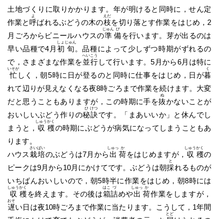
土地づくりに取りかかります。年が明けると同時に，せん定
よ
えだ
作業と
呼
ばれるぶどうの木の
枝
を切り落とす作業をはじめ，2
じゅん
び
月ごろからビニールハウスの
準
備
を行います。芽が出るのは
しょ
じゅん
早い品種で4月
初
旬
。品種によって少しずつ時期がずれるの
へい
こう
で，さまざまな作業を
並
行
して行います。5月から6月は特に
いそが
く
忙
しく，朝5時に日が登るのと同時に仕事をはじめ，日が
暮
れて辺りが見えなくなる夜8時ごろまで作業を続けます。大変
ぬ
だと思うこともありますが，この時期に手を
抜
かないことが
ひ
けつ
おいしいぶどう作りの
秘
訣
です。「まあいいか」と休んでし
しゅう
かく
まうと，
収
穫
の時期にぶどうが病気になってしまうこともあ
ります。
さい
ばい
しゅっ
か
しゅう
かく
ハウス
栽
培
のぶどうは7月から
出
荷
をはじめますが，
収
穫
の
と
ピークは9月から10月にかけてです。ぶどうは朝
採
れるものが
いちばんおいしいので，朝5時半に作業をはじめ，朝8時には
しゅう
かく
はこ
づ
しゅっ
か
収
穫
を終えます。その後は
箱
詰
めや
出
荷
作業をしますが，
おそ
遅
い日は夜10時ごろまで作業に当たります。こうして，1年間
とど