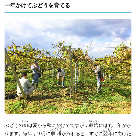
一年かけてぶどうを育てる
しゅん
さい
ばい
ぶどうの
旬
は夏から秋にかけてですが，
栽
培
には丸一年かか
しゅう
かく
よく
ねん
ります。毎年，10月に
収
穫
が終わると，すぐに
翌
年
に向けた