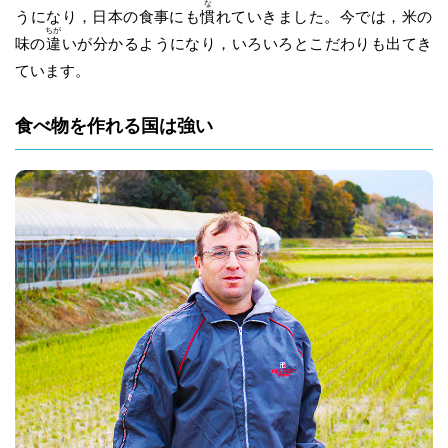
な
うになり，日本の食事にも
慣
れていきました。今では，米の
ちが
味の
違
いが分かるようになり，いろいろとこだわりも出てき
ています。
食べ物を作れる国は強い