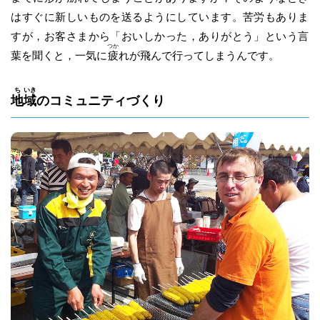
はすぐに新しいものを送るようにしています。苦労もありま
すが，お客さまから「おいしかった，ありがとう」という言
つか
葉を聞くと，一気に
疲
れが飛んで行ってしまうんです。
ち
いき
地
域
のコミュニティづくり