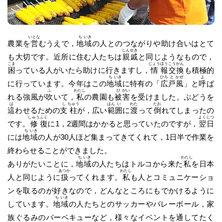
いとな
ち
いき
農業を
営
むうえで，
地
域
の人とのつながりや助け合いはとて
しん
せき
も大切です。近所に住む人たちは
親
戚
と同じようなもので，
こま
じょう
ほう
こう
かん
困
っている人がいたら助けに行きますし，
情
報
交
換
も積極的
ち
いき
ひろ
と
かぜ
よ
に行っています。今年はこの
地
域
に特有の「
広
戸
風
」と
呼
ば
ふ
わたし
ひ
がい
れる強風が
吹
いて，
私
の農園も
被
害
を受けました。ぶどうを
は
し
ちゅう
はん
い
わた
たお
這
わせるための
支
柱
が，広い
範
囲
に
渡
って
倒
れてしまったの
しゅう
ふく
よく
じつ
です。
修
復
に1，2週間はかかると思っていたのですが，
翌
日
ち
いき
には
地
域
の人が30人ほど集まってきてくれて，1日半で作業を
終わらせることができました。
ち
いき
わたし
ありがたいことに，
地
域
の人たちはトルコから来た
私
を日本
あつか
わたし
人と同じように
扱
ってくれます。
私
も人とコミュニケーショ
ンを取るのが好きなので，どんなところにもでかけるように
ち
いき
しています。
地
域
の人たちとのサッカーやバレーボール，家
族ぐるみのバーベキューなど，様々なイベントを通してたく