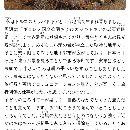
わたし
ち
いき
私
はトルコのカッパドキアという
地
域
で生まれ育ちました。
い
せき
周辺は「ギョレメ国立公園およびカッパドキアの岩石
遺
跡
ぐん
い
さん
群
」として世界
遺
産
に登録されており，毎年たくさんの観光
おとず
どく
とく
客が
訪
れます。めずらしい形の岩が林立した
独
特
な地形で，
あな
ほ
そこに
穴
を
掘
って作った地下都市が広がっており，日本とま
ちが
ったく
違
う風景を見ることができる場所です。実家はぶどう
農家で，小さいころは親の手伝いをすることもありました
が，農家にはなりたくないと思っていました。それよりも，
旅行客と英語でコミュニケーションを取ることが楽しく，旅
行関係の仕事がしたいと思っていたのです。
子どものころは毎日が楽しく，自然のなかでたくさん遊んだ
ことを覚えています。夜11時ごろまで遊んでいることもしょ
ち
いき
っちゅうでした。
地
域
の人たちどうしのつながりが強く，近
そう
じ
所のおばちゃんが勝手に家に入って
掃
除
をしていることもあ