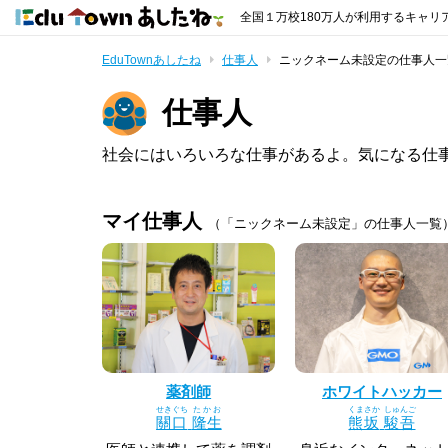
全国１万校180万人が利用するキャリ
EduTownあしたね
仕事人
ニックネーム未設定の仕事人一
仕事人
社会にはいろいろな仕事があるよ。気になる仕
マイ仕事人
（「ニックネーム未設定」の仕事人一覧
薬剤師
ホワイトハッカー
せきぐち
たかお
くまさか
しゅんご
關口
隆生
熊坂
駿吾