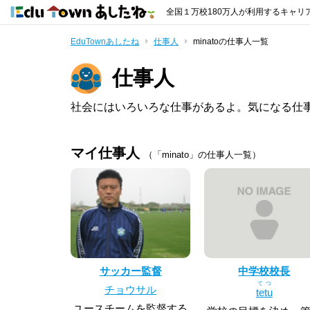
全国１万校180万人が利用するキャリ
EduTownあしたね
仕事人
minatoの仕事人一覧
仕事人
社会にはいろいろな仕事があるよ。気になる仕
マイ仕事人
（「minato」の仕事人一覧）
サッカー監督
中学校校長
てつ
チョウサル
tetu
ユースチームを監督する