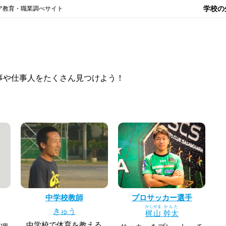
学校の
ア教育・職業調べサイト
事や仕事人をたくさん見つけよう！
中学校教師
プロサッカー選手
かじやま
かんた
きゅう
梶山
幹太
中学校で体育を教える