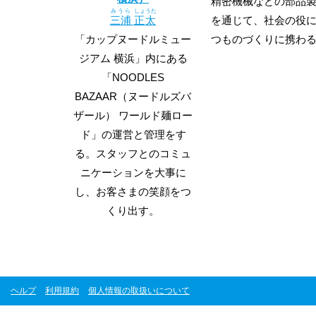
精密機械などの部品
みうら
しょうた
三浦
正太
を通じて、社会の役
「カップヌードルミュー
つものづくりに携わ
ジアム 横浜」内にある
「NOODLES
BAZAAR（ヌードルズバ
ザール） ワールド麺ロー
ド」の運営と管理をす
る。スタッフとのコミュ
ニケーションを大事に
し、お客さまの笑顔をつ
くり出す。
ヘルプ
利用規約
個人情報の取扱いについて