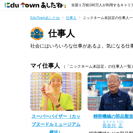
全国１万校180万人が利用するキャリ
EduTownあしたね
仕事人
ニックネーム未設定の仕事人一
仕事人
社会にはいろいろな仕事があるよ。気になる仕
マイ仕事人
（「ニックネーム未設定」の仕事人一覧
スーパーバイザー（カッ
精密機械の部品製
はせがわ
ただし
プヌードルミュージアム
長谷川
正
横浜）