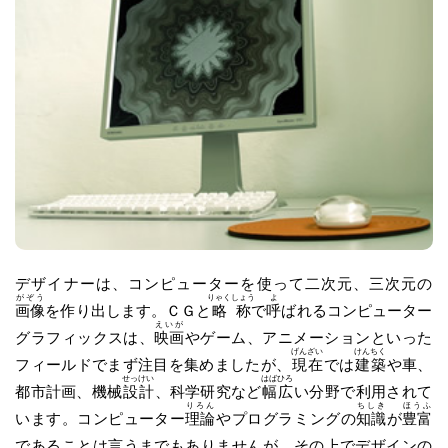
デザイナーは、コンピューターを使って二次元、三次元の
がぞう
りゃくしょう
よ
画像
を作り出します。ＣＧと
略称
で
呼
ばれるコンピューター
えいが
グラフィックスは、
映画
やゲーム、アニメーションといった
げんざい
けんちく
フィールドでまず注目を集めましたが、
現在
では
建築
や車、
せっけい
はばひろ
都市計画、機械
設計
、科学研究など
幅広
い分野で利用されて
りろん
ちしき
ほうふ
います。コンピューター
理論
やプログラミングの
知識
が
豊富
であることは言うまでもありませんが、その上でデザインの