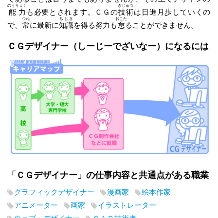
のうりょく
ぎじゅつ
能力
も必要とされます。ＣＧの
技術
は日進月歩していくの
つね
ちしき
おこた
で、
常
に最新に
知識
を得る努力も
怠
ることができません。
ＣＧデザイナー
（しーじーでざいなー）
になるには
「ＣＧデザイナー」の仕事内容と共通点がある職業
グラフィックデザイナー
漫画家
絵本作家
アニメーター
画家
イラストレーター