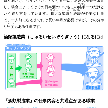
日本酒だけ、ワインだけ、という具合に、お酒の種類を
限定
めいがら
し、場合によってはその日本酒の中でもこの
銘柄
一つだけと
つく
ぼうだい
ちしき
けいけん
いう
造
り方をしています。
膨大
な
知識
と
経験
が必要な仕事
で、一人前になるまでには長い年月が必要ですが、その分や
かい
り
甲斐
もある仕事です。
酒類製造業
（しゅるいせいぞうぎょう）
になるには
「酒類製造業」の仕事内容と共通点がある職業