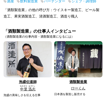
酒屋
飲料製造業
バーテンダー
シェフ・調理師
「酒類製造業」の他の呼び方：ウイスキー製造工、ビール製
造工、果実酒製造工、清酒製造工、酒造り職人
「酒類製造業」の仕事人インタビュー
（酒類製造業の仕事内容・酒類製造業になるには）
泡盛伝道師
酒類製造業
なかざと
はやし
ひーくん
中里
迅志
日本酒を製造し販売する
泡盛の美味しさを伝える仕事