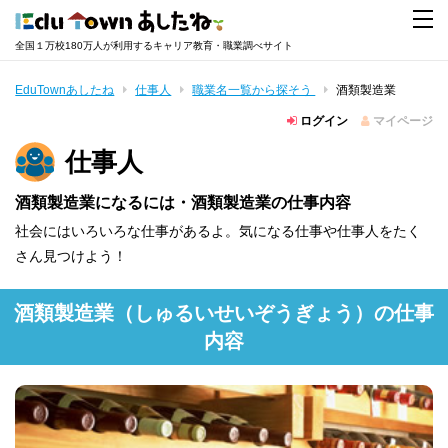
全国１万校180万人が利用するキャリア教育・職業調べサイト
EduTownあしたね
仕事人
職業名一覧から探そう
酒類製造業
ログイン
マイページ
仕事人
酒類製造業になるには・酒類製造業の仕事内容
社会にはいろいろな仕事があるよ。気になる仕事や仕事人をたく
さん見つけよう！
酒類製造業
（しゅるいせいぞうぎょう）
の仕事
内容