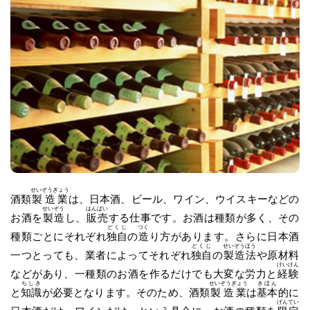
せいぞうぎょう
酒類
製造業
は、日本酒、ビール、ワイン、ウイスキーなどの
せいぞう
はんばい
お酒を
製造
し、
販売
する仕事です。お酒は種類が多く、その
どくじ
つく
種類ごとにそれぞれ
独自
の
造
り方があります。さらに日本酒
どくじ
せいぞうほう
一つとっても、業者によってそれぞれ
独自
の
製造法
や原材料
けいけん
などがあり、一種類のお酒を作るだけでも大変な労力と
経験
ちしき
せいぞうぎょう
きほん
と
知識
が必要となります。そのため、酒類
製造業
は
基本
的に
げんてい