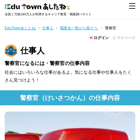
全国１万校180万人が利用するキャリア教育・職業調べサイト
EduTownあしたね
仕事人
職業名一覧から探そう
警察官
ログイン
マイページ
仕事人
警察官になるには・警察官の仕事内容
社会にはいろいろな仕事があるよ。気になる仕事や仕事人をたく
さん見つけよう！
警察官
（けいさつかん）
の仕事内容