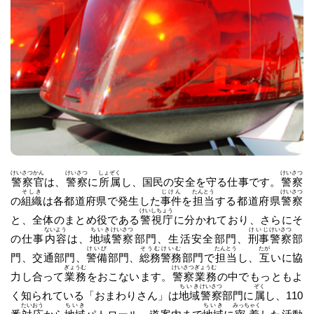
けいさつかん
けいさつ
しょぞく
けいさつ
警察官
は、
警察
に
所属
し、国民の安全を守る仕事です。
警察
そしき
じけん
たんとう
けいさつ
の
組織
は各都道府県で発生した
事件
を
担当
する都道府県
警察
けいしちょう
と、全体のまとめ役である
警視庁
に分かれており、さらにそ
ないよう
ちいき
けいさつ
けいじ
けいさつ
の仕事
内容
は、
地域
警察
部門、生活安全部門、
刑事
警察
部
けいび
そうむ
けいむ
たんとう
たが
門、交通部門、
警備
部門、
総務
警務
部門で
担当
し、
互
いに協
ぎょうむ
けいさつ
ぎょうむ
力し合って
業務
をおこないます。
警察
業務
の中でもっともよ
ちいき
けいさつ
ぞく
く知られている「おまわりさん」は
地域
警察
部門に
属
し、110
たいおう
ちいき
ちいき
みっちゃく