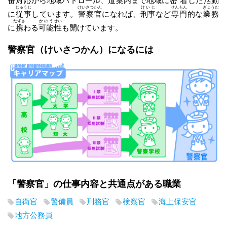
番
対応
から
地域
パトロール、道案内まで
地域
に
密着
した活動
じゅうじ
けいさつかん
けいじ
せんもん
ぎょうむ
に
従事
しています。
警察官
になれば、
刑事
など
専門
的な
業務
たずさ
かのう
せい
に
携
わる
可能
性
も開けています。
警察官
（けいさつかん）
になるには
「警察官」の仕事内容と共通点がある職業
自衛官
警備員
刑務官
検察官
海上保安官
地方公務員