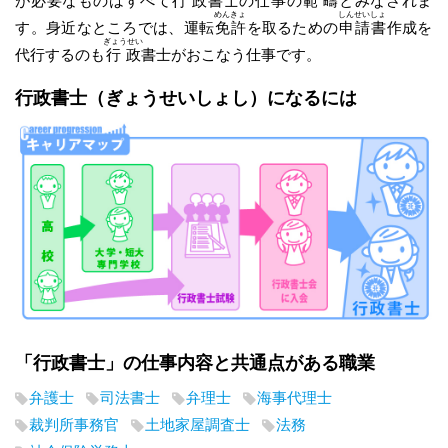
が必要なものはすべて
行政
書士の仕事の
範疇
とみなされま
めんきょ
しんせいしょ
す。身近なところでは、運転
免許
を取るための
申請書
作成を
ぎょうせい
代行するのも
行政
書士がおこなう仕事です。
行政書士
（ぎょうせいしょし）
になるには
「行政書士」の仕事内容と共通点がある職業
弁護士
司法書士
弁理士
海事代理士
裁判所事務官
土地家屋調査士
法務