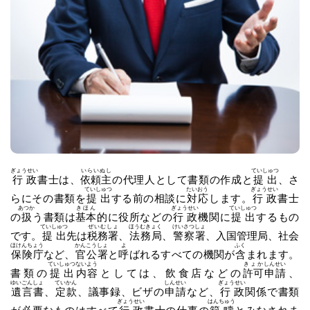
ぎょうせい
いらいぬし
ていしゅつ
行政
書士は、
依頼主
の代理人として書類の作成と
提出
、さ
ていしゅつ
たいおう
ぎょうせい
らにその書類を
提出
する前の相談に
対応
します。
行政
書士
あつか
きほん
ぎょうせい
ていしゅつ
の
扱
う書類は
基本
的に役所などの
行政
機関に
提出
するもの
ていしゅつ
ぜいむしょ
ほうむきょく
けいさつしょ
です。
提出
先は
税務署
、
法務局
、
警察署
、入国管理局、社会
ほけんちょう
かんこうしょ
よ
ふく
保険庁
など、
官公署
と
呼
ばれるすべての機関が
含
まれます。
ていしゅつ
ないよう
きょか
しんせい
書類の
提出
内容
としては、飲食店などの
許可
申請
、
ゆいごんしょ
ていかん
しんせい
ぎょうせい
遺言書
、
定款
、議事録、ビザの
申請
など、
行政
関係で書類
ぎょうせい
はんちゅう