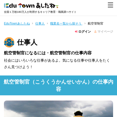
全国１万校180万人が利用するキャリア教育・職業調べサイト
EduTownあしたね
仕事人
職業名一覧から探そう
航空管制官
ログイン
マイページ
仕事人
航空管制官になるには・航空管制官の仕事内容
社会にはいろいろな仕事があるよ。気になる仕事や仕事人をたく
さん見つけよう！
航空管制官
（こうくうかんせいかん）
の仕事内
容