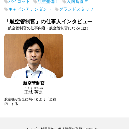
パイロット
航空整備士
入国審査官
キャビンアテンダント
グランドスタッフ
「航空管制官」の仕事人インタビュー
（航空管制官の仕事内容・航空管制官になるには）
航空管制官
たまき
ひでゆき
玉城
英之
航空機が安全に飛べるよう「道案
内」する