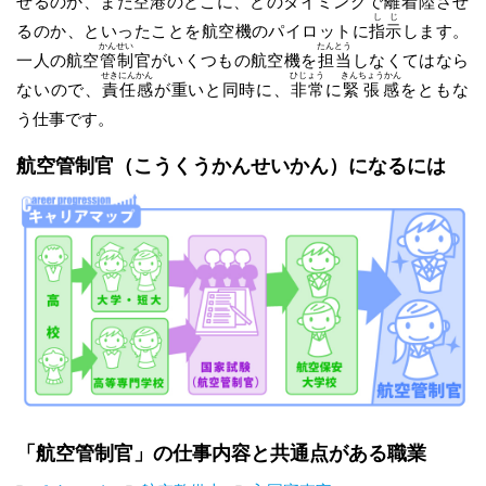
せるのか、また空港のどこに、どのタイミングで
離着陸
させ
しじ
るのか、といったことを航空機のパイロットに
指示
します。
かんせい
たんとう
一人の航空
管制
官がいくつもの航空機を
担当
しなくてはなら
せきにんかん
ひじょう
きんちょうかん
ないので、
責任感
が重いと同時に、
非常
に
緊張感
をともな
う仕事です。
航空管制官
（こうくうかんせいかん）
になるには
「航空管制官」の仕事内容と共通点がある職業