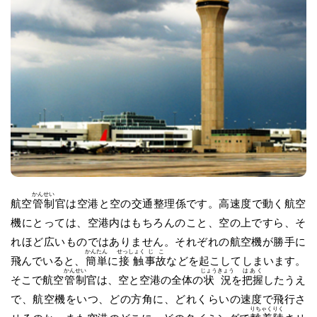
かんせい
航空
管制
官は空港と空の交通整理係です。高速度で動く航空
機にとっては、空港内はもちろんのこと、空の上ですら、そ
れほど広いものではありません。それぞれの航空機が勝手に
かんたん
せっしょく
じこ
飛んでいると、
簡単
に
接触
事故
などを起こしてしまいます。
かんせい
じょうきょう
はあく
そこで航空
管制
官は、空と空港の全体の
状況
を
把握
したうえ
で、航空機をいつ、どの方角に、どれくらいの速度で飛行さ
りちゃくりく