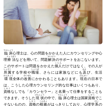
りんしょう
臨床
心理士は、心の問題をかかえた人にカウンセリングや心
りょうほう
かいけつ
理
療法
などを用いて、問題
解決
のサポートをおこないます。
こじん
このサポートは問題をかかえた
個人
だけではなく、その人が
しょぞく
しょくば
およ
所属
する学校や
職場
、さらには家族などにも
及
び、生活
かんきょう
かいぜん
げんざい
環境
全体の
改善
にかかわることもあります。
現在
の日本で
は、こうした心理カウンセリング的な仕事はいくつもあり、
しかく
資格
なしでも「カウンセラー」と名乗って仕事をすることも
げんじょう
りんしょう
しかく
できます。そうした
現状
の中で、
臨床
心理士は国家
資格
でこ
しかく
こんきょ
けい
そないものの、
資格
の
根拠
がはっきりしており、心理学
系
の