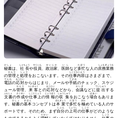
ひしょ
しゃちょう
やくいん
せいじか
いし
たぼう
しょむぎょうむ
秘書
は、
社長
や
役員
、
政治家
、
医師
など
多忙
な人の
庶務業務
かんり
しょり
しごとないよう
の
管理
と
処理
をおこないます。その
仕事内容
はさまざまで、
でんわ
おうたい
てがみ
電話
の
応対
からはじまり、メールや
手紙
のチェック、スケジ
かんり
らいきゃく
おうたい
かいぎ
ていしゅつ
ュール
管理
、
来客
との
応対
などから、
会議
などに
提出
する
ぶんしょ
さくせい
しごとじょう
じょうほう
しゅうしゅう
ばあい
文書
の
作成
や
仕事上
の
情報
の
収集
をおこなう
場合
もありま
ひしょ
きほん
ほんぎょう
たぼう
きわ
す。
秘書
の
基本
コンセプトは
本業
で
多忙
を
極
めている人のサ
じぶん
じょうし
しごと
ポートです。そのため、まず
自分
の
上司
の
仕事
がどのような
りかい
しごと