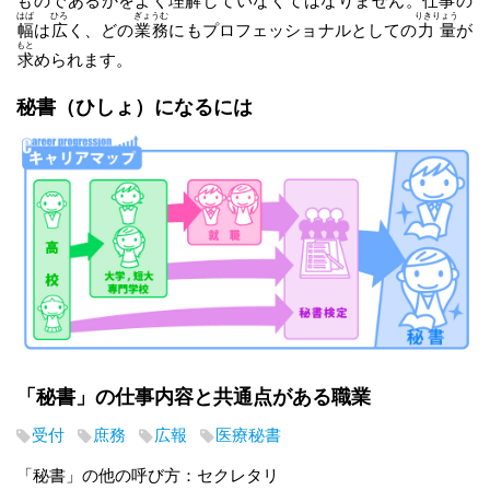
ものであるかをよく
理解
していなくてはなりません。
仕事
の
はば
ひろ
ぎょうむ
りきりょう
幅
は
広
く、どの
業務
にもプロフェッショナルとしての
力量
が
もと
求
められます。
秘書
（ひしょ）
になるには
「秘書」の仕事内容と共通点がある職業
受付
庶務
広報
医療秘書
「秘書」の他の呼び方：セクレタリ