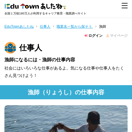
全国１万校180万人が利用するキャリア教育・職業調べサイト
EduTownあしたね
仕事人
職業名一覧から探そう
漁師
ログイン
マイページ
仕事人
漁師になるには・漁師の仕事内容
社会にはいろいろな仕事があるよ。気になる仕事や仕事人をたく
さん見つけよう！
漁師
（りょうし）
の仕事内容