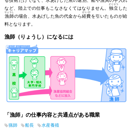
る
技術
だけでなく、水あげした魚の選別、船や漁具の手入れ
どくりつ
など、陸上での仕事もこなさなくてはなりません。
独立
した
りょうし
けいひ
漁師
の場合、水あげした魚の代金から
経費
を引いたものが給
料となります。
漁師
（りょうし）
になるには
「漁師」の仕事内容と共通点がある職業
猟師
船長
水産養殖