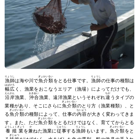
りょうし
ぎょかいるい
りょうし
漁師
は海や川で
魚介類
をとる仕事です。
漁師
の仕事の種類は
はばひろ
幅広
く、漁業をおこなうエリア（漁場）によってだけでも、
えんがん
おきあい
ちが
沿岸
漁業、
沖合
漁業、遠洋漁業というそれぞれ
違
うタイプの
ぎょかいるい
業種があり、そこにさらに
魚介類
のとり方（漁業種類）、と
ぎょかいるい
ないよう
る
魚介類
の種類によって、仕事の
内容
が大きく変わってきま
ぎょかいるい
す。また、ただ
魚介類
をとるだけではなく、育ててからとる
ようしょくぎょう
か
じゅうじ
りょうし
ぎょかいるい
養殖業
を
兼
ねた漁業に
従事
する
漁師
もいます。
魚介類
をと
ぎじゅつ