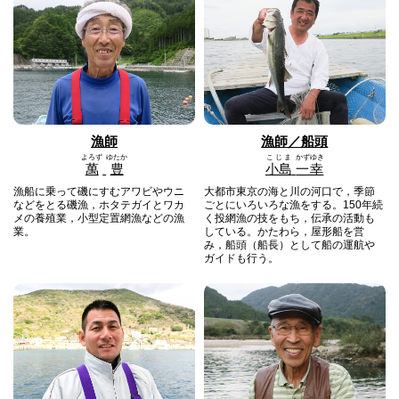
漁師
漁師／船頭
よろず
ゆたか
こじま
かずゆき
萬
豊
小島
一幸
漁船に乗って磯にすむアワビやウニ
大都市東京の海と川の河口で，季節
などをとる磯漁，ホタテガイとワカ
ごとにいろいろな漁をする。150年続
メの養殖業，小型定置網漁などの漁
く投網漁の技をもち，伝承の活動も
業。
している。かたわら，屋形船を営
み，船頭（船長）として船の運航や
ガイドも行う。