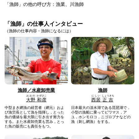
「漁師」の他の呼び方：漁業、川漁師
「漁師」の仕事人インタビュー
（漁師の仕事内容・漁師になるには）
漁師／水産卸売業
漁師
おおの
かずひこ
にしい
しょうきち
大野
和彦
西居
正吉
中型まき網漁の経営者（網元）およ
日本最大の淡水湖である琵琶湖で，
び漁労長として漁を指揮し，とった
小型の漁船に乗ってビワマス，ア
魚の価値を最大限に引き出す努力を
ユ，ホンモロコ，ニゴロブナなどの
する。また水産卸売業も営み，とっ
漁（刺し網漁）をする。
た魚の販売にも責任をもつ。