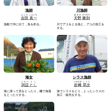
漁師
川漁師
よしだ
しんいち
あまの
かつのり
吉田
真一
天野
勝則
漁船で沖に出て，魚を釣る。
川でアユをとる漁と，アユの加工を
する。
海女
シラス漁師
ふちべ
とし
いわさき
こうじ
渕辺
とし
岩﨑
晃次
海に潜って貝をとったり，磯で海藻
海でシラスをとり，とったシラスの
をとったりする。
加工・販売をする。