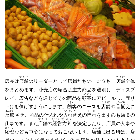
てんぽ
てんぽ
店長は
店舗
のリーダーとして店員たちの上に立ち、
店舗
全体
をまとめます。小売店の場合は主力商品を選別し、ディスプ
こきゃく
レイ、広告などを通じてその商品を
顧客
にアピールし、売り
の
こきゃく
てんぽ
しなぞろ
上げを
伸
ばすようにします。
顧客
のニーズを
店舗
の
品揃
えに
はんえい
いれか
しじ
反映
させ、商品の仕入れや
入れ替
えの
指示
を出すのも店長の
てんぽ
けいえい
ほうしん
仕事です。また
店舗
の
経営
方針
を決定したり、店員の人事や
けいり
てんぽ
経理
なども中心になっておこないます。
店舗
に出る時は、店