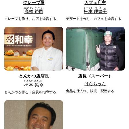
クレープ屋
カフェ店主
たかはし
ゆうじ
まつもと
りえこ
高橋
裕司
松本
理絵子
クレープを作り、お店を経営する
デザートを作り、カフェを経営する
とんかつ店店長
店長（スーパー）
かきもと
あきよし
はらちゃん
柿本
晃令
食品を仕入れ、販売・配達する
とんかつを作る・店員を指導する