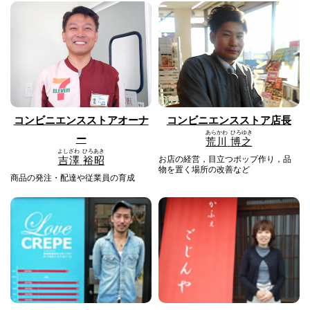
コンビニエンスストアオーナ
コンビニエンスストア店長
あらかわ
ひろゆき
ー
荒川
博之
よしざわ
ひろあき
吉澤
裕昭
お店の経営，目立つポップ作り，品
物を置く場所の改善など
商品の発注・配達や従業員の育成