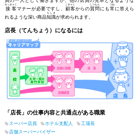
員の一人として働きますが、他の店員の見本となるような
せっきゃく
こきゃく
しつもん
つね
接客
マナーが必要ですし、
顧客
からの
質問
にも
常
に答えら
ちしき
れるような深い商品
知識
が求められます。
店長
（てんちょう）
になるには
「店長」の仕事内容と共通点がある職業
スーパー店員
ホテル支配人
工場長
店舗スーパーバイザー