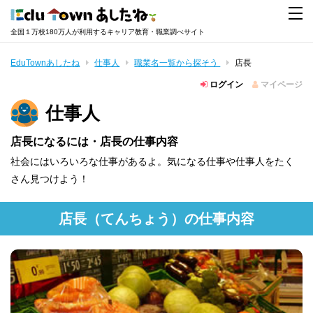
全国１万校180万人が利用するキャリア教育・職業調べサイト
EduTownあしたね
仕事人
職業名一覧から探そう
店長
ログイン
マイページ
仕事人
店長になるには・店長の仕事内容
社会にはいろいろな仕事があるよ。気になる仕事や仕事人をたく
さん見つけよう！
店長
（てんちょう）
の仕事内容