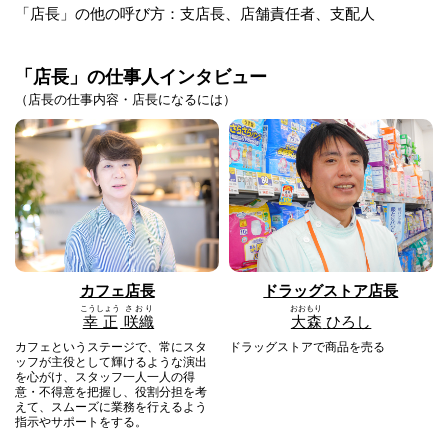
「店長」の他の呼び方：支店長、店舗責任者、支配人
「店長」の仕事人インタビュー
（店長の仕事内容・店長になるには）
カフェ店長
ドラッグストア店長
こうしょう
さおり
おおもり
幸正
咲織
大森
ひろし
カフェというステージで、常にスタ
ドラッグストアで商品を売る
ッフが主役として輝けるような演出
を心がけ、スタッフ⼀⼈⼀⼈の得
意・不得意を把握し、役割分担を考
えて、スムーズに業務を⾏えるよう
指示やサポートをする。