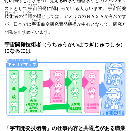
何の関係もなさそうに見える医学や植物学などのスペシャリ
うちゅう
うちゅう
ストとして
宇宙
開発に関わっている人もいます。
宇宙
開発
ぎじゅつしゃ
かつやく
技術者
の
活躍
の場としては、アメリカのＮＡＳＡが有名です
うちゅう
きこう
が、日本では
宇宙
航空研究開発
機構
が中心となって、研究と
開発をすすめています。
宇宙開発技術者
（うちゅうかいはつぎじゅつしゃ）
になるには
「宇宙開発技術者」の仕事内容と共通点がある職業