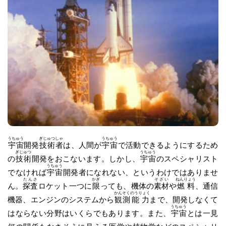
うちゅう
ぎじゅつしゃ
うちゅう
宇宙
開発
技術者
は、人間が
宇宙
で活動できるようにするため
ぎじゅつ
うちゅう
の
技術
開発をおこないます。しかし、
宇宙
のスペシャリスト
うちゅう
でなければ
宇宙
開発者になれない、というわけではありませ
たんさ
かぎ
そざい
ねんりょう
ん。
探査
ロケット一つに
限
っても、機体の
素材
や
燃料
、通信
かんそく
のうりょく
機器、エンジンのシステムから
観測
能力
まで、開発しなくて
うちゅう
はならない分野はいくらでもあります。また、
宇宙
とは一見